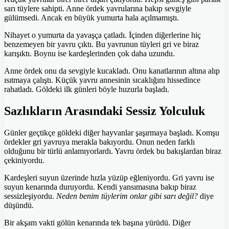
sarı tüylere sahipti. Anne ördek yavrularına bakıp sevgiyle
gülümsedi. Ancak en büyük yumurta hala açılmamıştı.
Nihayet o yumurta da yavaşça çatladı. İçinden diğerlerine hiç
benzemeyen bir yavru çıktı. Bu yavrunun tüyleri gri ve biraz
karışıktı. Boynu ise kardeşlerinden çok daha uzundu.
Anne ördek onu da sevgiyle kucakladı. Onu kanatlarının altına alıp
ısıtmaya çalıştı. Küçük yavru annesinin sıcaklığını hissedince
rahatladı. Göldeki ilk günleri böyle huzurla başladı.
Sazlıkların Arasındaki Sessiz Yolculuk
Günler geçtikçe göldeki diğer hayvanlar şaşırmaya başladı. Komşu
ördekler gri yavruya merakla bakıyordu. Onun neden farklı
olduğunu bir türlü anlamıyorlardı. Yavru ördek bu bakışlardan biraz
çekiniyordu.
Kardeşleri suyun üzerinde hızla yüzüp eğleniyordu. Gri yavru ise
suyun kenarında duruyordu. Kendi yansımasına bakıp biraz
sessizleşiyordu.
Neden benim tüylerim onlar gibi sarı değil?
diye
düşündü.
Bir akşam vakti gölün kenarında tek başına yürüdü. Diğer