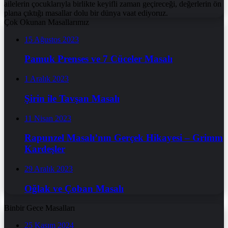
ailelerin çocuklarıyla birlikte keyifli zaman geçireceği, değerlerin ön
plana çıktığı masallar dolu bir dünya vaat ediyoruz.
Çok Okunan Masallarımız
15 Ağustos 2023
Pamuk Prenses ve 7 Cüceler Masalı
1 Aralık 2023
Şirin ile Tavşan Masalı
11 Nisan 2023
Rapunzel Masalı’nın Gerçek Hikayesi – Grimm
Kardeşler
29 Aralık 2023
Oğlak ve Çoban Masalı
Binbir Gece Masalları
25 Kasım 2024