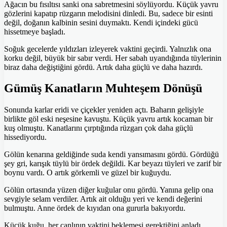
Ağacın bu fısıltısı sanki ona sabretmesini söylüyordu. Küçük yavru
gözlerini kapatıp rüzgarın melodisini dinledi. Bu, sadece bir esinti
değil, doğanın kalbinin sesini duymaktı. Kendi içindeki gücü
hissetmeye başladı.
Soğuk gecelerde yıldızları izleyerek vaktini geçirdi. Yalnızlık ona
korku değil, büyük bir sabır verdi. Her sabah uyandığında tüylerinin
biraz daha değiştiğini gördü. Artık daha güçlü ve daha hazırdı.
Gümüş Kanatların Muhteşem Dönüşü
Sonunda karlar eridi ve çiçekler yeniden açtı. Baharın gelişiyle
birlikte göl eski neşesine kavuştu. Küçük yavru artık kocaman bir
kuş olmuştu. Kanatlarını çırptığında rüzgarı çok daha güçlü
hissediyordu.
Gölün kenarına geldiğinde suda kendi yansımasını gördü. Gördüğü
şey gri, karışık tüylü bir ördek değildi. Kar beyazı tüyleri ve zarif bir
boynu vardı. O artık görkemli ve güzel bir kuğuydu.
Gölün ortasında yüzen diğer kuğular onu gördü. Yanına gelip ona
sevgiyle selam verdiler. Artık ait olduğu yeri ve kendi değerini
bulmuştu. Anne ördek de kıyıdan ona gururla bakıyordu.
Küçük kuğu, her canlının vaktini beklemesi gerektiğini anladı.