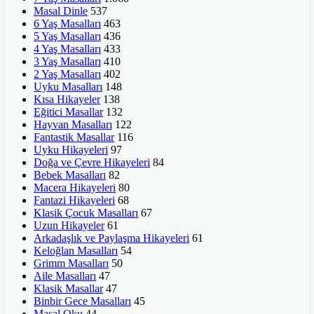
Masal Dinle
537
6 Yaş Masalları
463
5 Yaş Masalları
436
4 Yaş Masalları
433
3 Yaş Masalları
410
2 Yaş Masalları
402
Uyku Masalları
148
Kısa Hikayeler
138
Eğitici Masallar
132
Hayvan Masalları
122
Fantastik Masallar
116
Uyku Hikayeleri
97
Doğa ve Çevre Hikayeleri
84
Bebek Masalları
82
Macera Hikayeleri
80
Fantazi Hikayeleri
68
Klasik Çocuk Masalları
67
Uzun Hikayeler
61
Arkadaşlık ve Paylaşma Hikayeleri
61
Keloğlan Masalları
54
Grimm Masalları
50
Aile Masalları
47
Klasik Masallar
47
Binbir Gece Masalları
45
Masal Oku
44