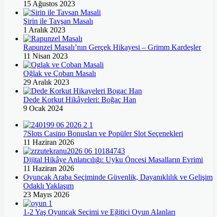
15 Ağustos 2023
Şirin ile Tavşan Masalı
1 Aralık 2023
Rapunzel Masalı’nın Gerçek Hikayesi – Grimm Kardeşler
11 Nisan 2023
Oğlak ve Çoban Masalı
29 Aralık 2023
Dede Korkut Hikâyeleri: Boğaç Han
9 Ocak 2024
7Slots Casino Bonusları ve Popüler Slot Seçenekleri
11 Haziran 2026
Dijital Hikâye Anlatıcılığı: Uyku Öncesi Masalların Evrimi
11 Haziran 2026
Oyuncak Araba Seçiminde Güvenlik, Dayanıklılık ve Gelişim
Odaklı Yaklaşım
23 Mayıs 2026
1-2 Yaş Oyuncak Seçimi ve Eğitici Oyun Alanları