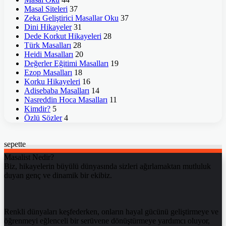
Masal Siteleri
37
Zeka Geliştirici Masallar Oku
37
Dini Hikayeler
31
Dede Korkut Hikayeleri
28
Türk Masalları
28
Heidi Masalları
20
Değerler Eğitimi Masalları
19
Ezop Masalları
18
Korku Hikayeleri
16
Adisebaba Masalları
14
Nasreddin Hoca Masalları
11
Kimdir?
5
Özlü Sözler
4
sepette
Masalist Nedir?
Biz, hikayelerin büyülü dünyasında sizleri ağırlamaktan mutluluk
duyan genç ve dinamik bir ekibiz.
Renkli dünyaları keşfederken, onların hayal gücünü geliştirmeye ve
öğrenmeyi eğlenceli bir serüvene dönüştürmeye yardımcı oluyor,