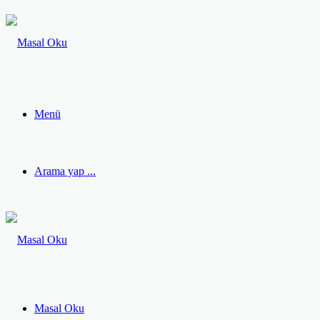
Menü
Arama yap ...
Masal Oku