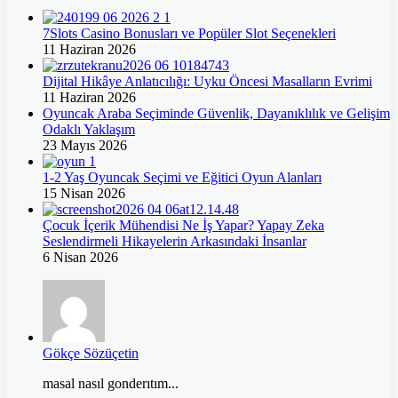
7Slots Casino Bonusları ve Popüler Slot Seçenekleri
11 Haziran 2026
Dijital Hikâye Anlatıcılığı: Uyku Öncesi Masalların Evrimi
11 Haziran 2026
Oyuncak Araba Seçiminde Güvenlik, Dayanıklılık ve Gelişim
Odaklı Yaklaşım
23 Mayıs 2026
1-2 Yaş Oyuncak Seçimi ve Eğitici Oyun Alanları
15 Nisan 2026
Çocuk İçerik Mühendisi Ne İş Yapar? Yapay Zeka
Seslendirmeli Hikayelerin Arkasındaki İnsanlar
6 Nisan 2026
Gökçe Sözüçetin
masal nasıl gonderıtım...