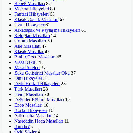
Bebek Masalları
82
Macera Hikayeleri
80
Fantazi Hikayeleri
68
Klasik Çocuk Masalları
67
Uzun Hikayeler
61
Arkadaşlık ve Paylaşma Hikayeleri
61
Keloğlan Masalları
54
Grimm Masalları
50
Aile Masalları
47
Klasik Masallar
47
Binbir Gece Masalları
45
Masal Oku
44
Masal Siteleri
37
Zeka Geliştirici Masallar Oku
37
Dini Hikayeler
31
Dede Korkut Hikayeleri
28
Türk Masalları
28
Heidi Masalları
20
Değerler Eğitimi Masalları
19
Ezop Masalları
18
Korku Hikayeleri
16
Adisebaba Masalları
14
Nasreddin Hoca Masalları
11
Kimdir?
5
Özlü Sözler
4