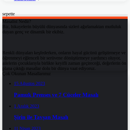
sepette
Masalist Nedir?
Biz, hikayelerin büyülü dünyasında sizleri ağırlamaktan mutluluk
duyan genç ve dinamik bir ekibiz.
Renkli dünyaları keşfederken, onların hayal gücünü geliştirmeye ve
öğrenmeyi eğlenceli bir serüvene dönüştürmeye yardımcı oluyor,
ailelerin çocuklarıyla birlikte keyifli zaman geçireceği, değerlerin ön
plana çıktığı masallar dolu bir dünya vaat ediyoruz.
Çok Okunan Masallarımız
15 Ağustos 2023
Pamuk Prenses ve 7 Cüceler Masalı
1 Aralık 2023
Şirin ile Tavşan Masalı
11 Nisan 2023