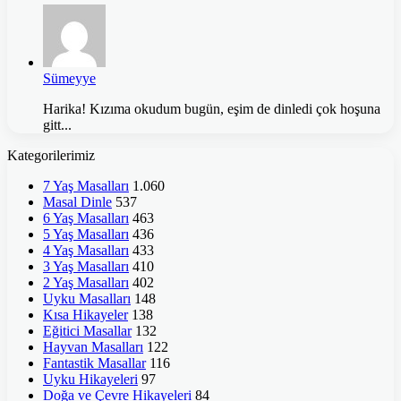
Sümeyye
Harika! Kızıma okudum bugün, eşim de dinledi çok hoşuna
gitt...
Kategorilerimiz
7 Yaş Masalları
1.060
Masal Dinle
537
6 Yaş Masalları
463
5 Yaş Masalları
436
4 Yaş Masalları
433
3 Yaş Masalları
410
2 Yaş Masalları
402
Uyku Masalları
148
Kısa Hikayeler
138
Eğitici Masallar
132
Hayvan Masalları
122
Fantastik Masallar
116
Uyku Hikayeleri
97
Doğa ve Çevre Hikayeleri
84