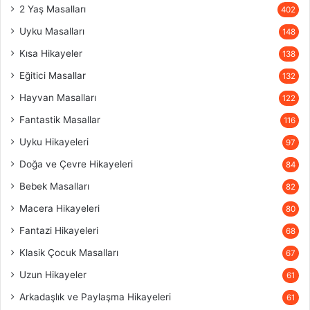
2 Yaş Masalları
402
Uyku Masalları
148
Kısa Hikayeler
138
Eğitici Masallar
132
Hayvan Masalları
122
Fantastik Masallar
116
Uyku Hikayeleri
97
Doğa ve Çevre Hikayeleri
84
Bebek Masalları
82
Macera Hikayeleri
80
Fantazi Hikayeleri
68
Klasik Çocuk Masalları
67
Uzun Hikayeler
61
Arkadaşlık ve Paylaşma Hikayeleri
61