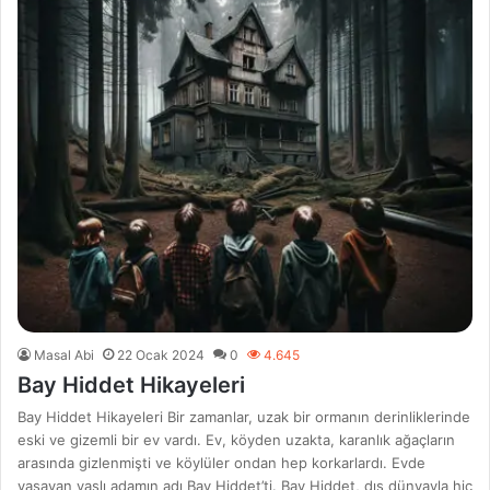
Masal Abi
22 Ocak 2024
0
4.645
Bay Hiddet Hikayeleri
Bay Hiddet Hikayeleri Bir zamanlar, uzak bir ormanın derinliklerinde
eski ve gizemli bir ev vardı. Ev, köyden uzakta, karanlık ağaçların
arasında gizlenmişti ve köylüler ondan hep korkarlardı. Evde
yaşayan yaşlı adamın adı Bay Hiddet’ti. Bay Hiddet, dış dünyayla hiç