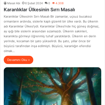
Masal Abi
6 Şubat 2024
0
4.308
Karanlıklar Ülkesinin Sırrı Masalı
Karanlıklar Ülkesinin Sırrı Masalı Bir zamanlar, uçsuz bucaksız
ormanların ardında, sislerle kaplı gizemli bir ülke vardı. Bu ülkenin
adı Karanlıklar Ülkesi’ydi. Karanlıklar Ülkesi’nde hiç güneş doğmaz,
ay ışığı bile sislerin arasından sızamazdı. Ülkenin sakinleri,
karanlıkta görmeyi öğrenmiş tuhaf yaratıklardı. Ülkenin en derin
yerinde, kocaman bir şato yükselirdi. Bu şato, yıllar önce bir
büyücü tarafından inşa edilmişti. Büyücü, karanlığın efendisi
olmak…
Devamını Oku »