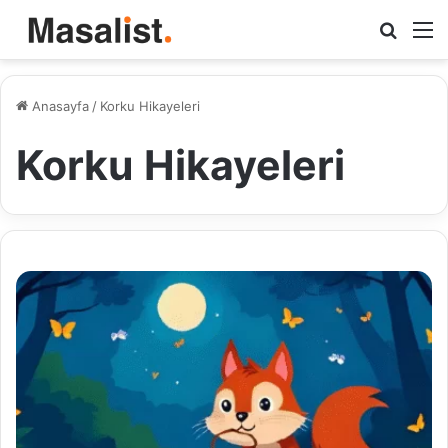
Arama
M
yap
...
Anasayfa
/
Korku Hikayeleri
Korku Hikayeleri