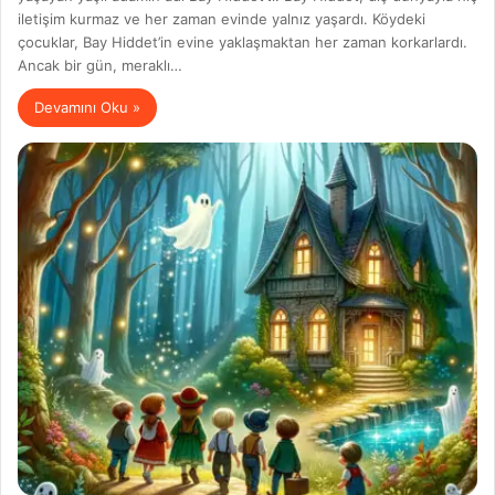
iletişim kurmaz ve her zaman evinde yalnız yaşardı. Köydeki
çocuklar, Bay Hiddet’in evine yaklaşmaktan her zaman korkarlardı.
Ancak bir gün, meraklı…
Devamını Oku »