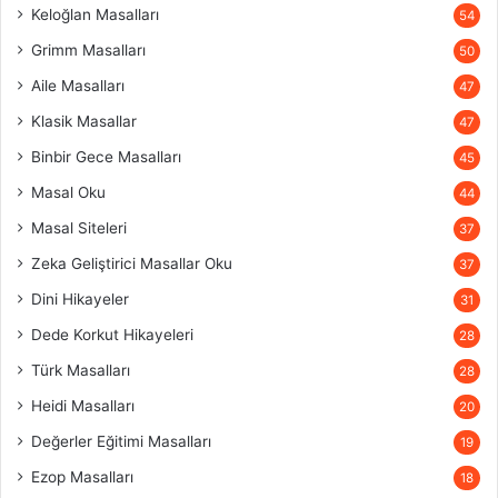
Keloğlan Masalları
54
Grimm Masalları
50
Aile Masalları
47
Klasik Masallar
47
Binbir Gece Masalları
45
Masal Oku
44
Masal Siteleri
37
Zeka Geliştirici Masallar Oku
37
Dini Hikayeler
31
Dede Korkut Hikayeleri
28
Türk Masalları
28
Heidi Masalları
20
Değerler Eğitimi Masalları
19
Ezop Masalları
18