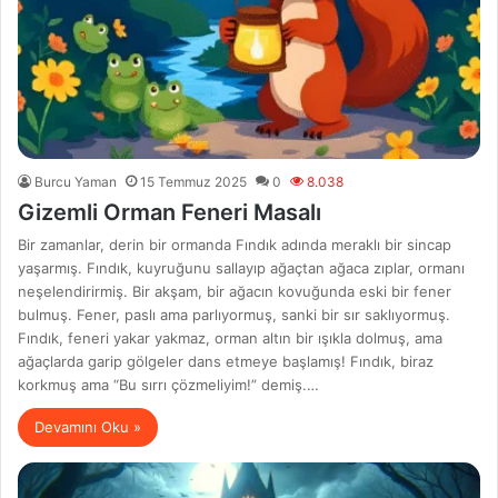
Burcu Yaman
15 Temmuz 2025
0
8.038
Gizemli Orman Feneri Masalı
Bir zamanlar, derin bir ormanda Fındık adında meraklı bir sincap
yaşarmış. Fındık, kuyruğunu sallayıp ağaçtan ağaca zıplar, ormanı
neşelendirirmiş. Bir akşam, bir ağacın kovuğunda eski bir fener
bulmuş. Fener, paslı ama parlıyormuş, sanki bir sır saklıyormuş.
Fındık, feneri yakar yakmaz, orman altın bir ışıkla dolmuş, ama
ağaçlarda garip gölgeler dans etmeye başlamış! Fındık, biraz
korkmuş ama “Bu sırrı çözmeliyim!” demiş.…
Devamını Oku »