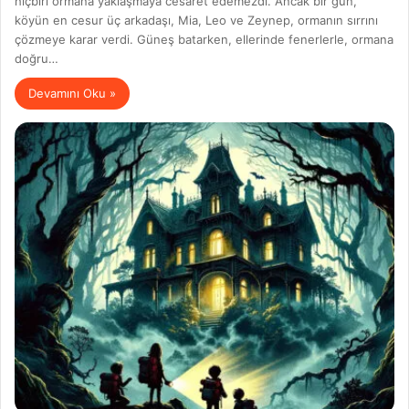
hiçbiri ormana yaklaşmaya cesaret edemezdi. Ancak bir gün,
köyün en cesur üç arkadaşı, Mia, Leo ve Zeynep, ormanın sırrını
çözmeye karar verdi. Güneş batarken, ellerinde fenerlerle, ormana
doğru…
Devamını Oku »