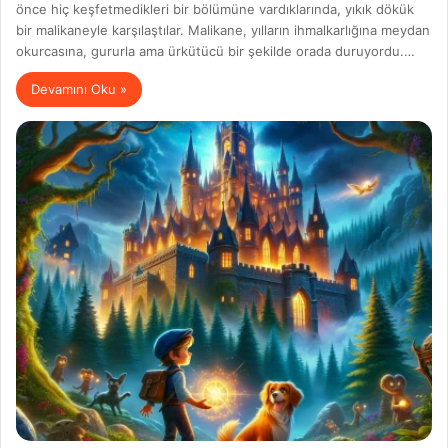
önce hiç keşfetmedikleri bir bölümüne vardıklarında, yıkık dökük
bir malikaneyle karşılaştılar. Malikane, yılların ihmalkarlığına meydan
okurcasına, gururla ama ürkütücü bir şekilde orada duruyordu.…
Devamını Oku »