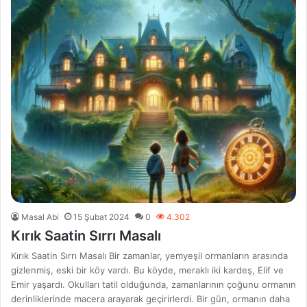
Masal Abi
15 Şubat 2024
0
4.302
Kırık Saatin Sırrı Masalı
Kırık Saatin Sırrı Masalı Bir zamanlar, yemyeşil ormanların arasında
gizlenmiş, eski bir köy vardı. Bu köyde, meraklı iki kardeş, Elif ve
Emir yaşardı. Okulları tatil olduğunda, zamanlarının çoğunu ormanın
derinliklerinde macera arayarak geçirirlerdi. Bir gün, ormanın daha