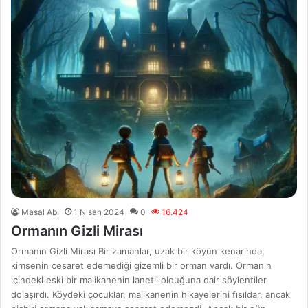
Masal Abi
1 Nisan 2024
0
16.424
Ormanın Gizli Mirası
Ormanın Gizli Mirası Bir zamanlar, uzak bir köyün kenarında,
kimsenin cesaret edemediği gizemli bir orman vardı. Ormanın
içindeki eski bir malikanenin lanetli olduğuna dair söylentiler
dolaşırdı. Köydeki çocuklar, malikanenin hikayelerini fısıldar, ancak