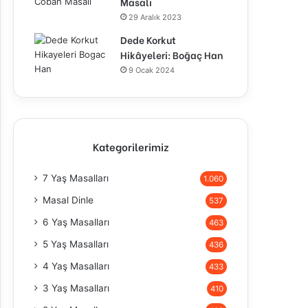
Masalı
29 Aralık 2023
Dede Korkut
Hikâyeleri: Boğaç Han
9 Ocak 2024
Kategorilerimiz
7 Yaş Masalları
1.060
Masal Dinle
537
6 Yaş Masalları
463
5 Yaş Masalları
436
4 Yaş Masalları
433
3 Yaş Masalları
410