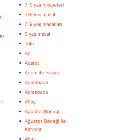
7-9 yaş hikayeleri
7-9 yaş masal
ı
7-9 yaş masalları
9 yaş masal
rı
abla
Ad
Adalet
Adem ile Havva
Adısebaba
Adisebaba
i
Ağaç
ri
Ağustos Böceği
Ağustos Böceği İle
Karınca
Ahır