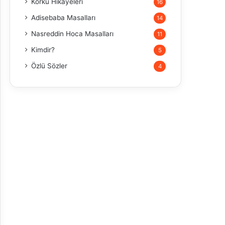
Korku Hikayeleri
16
Adisebaba Masalları
14
Nasreddin Hoca Masalları
11
Kimdir?
5
Özlü Sözler
4