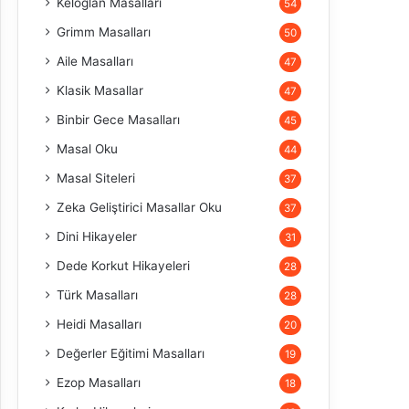
Keloğlan Masalları
54
Grimm Masalları
50
Aile Masalları
47
Klasik Masallar
47
Binbir Gece Masalları
45
Masal Oku
44
Masal Siteleri
37
Zeka Geliştirici Masallar Oku
37
Dini Hikayeler
31
Dede Korkut Hikayeleri
28
Türk Masalları
28
Heidi Masalları
20
Değerler Eğitimi Masalları
19
Ezop Masalları
18