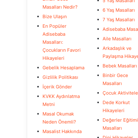
5 Yaş Masalları
Masalları Nedir?
6 Yaş Masalları
Bize Ulaşın
7 Yaş Masalları
En Popüler
Adisebaba Masal
Adisebaba
Aile Masalları
Masalları:
Arkadaşlık ve
Çocukların Favori
Paylaşma Hikaye
Hikayeleri
Bebek Masalları
Gebelik Hesaplama
Binbir Gece
Gizlilik Politikası
Masalları
İçerik Gönder
Çocuk Aktivitele
KVKK Aydınlatma
Dede Korkut
Metni
Hikayeleri
Masal Okumak
Değerler Eğitimi
Neden Önemli?
Masalları
Masalist Hakkında
Dini Hikayeler