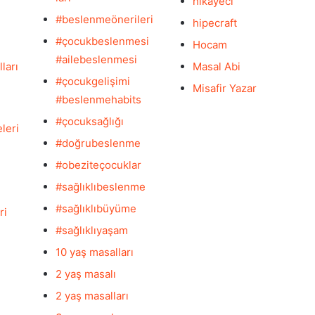
hikayeci
#beslenmeönerileri
hipecraft
#çocukbeslenmesi
Hocam
#ailebeslenmesi
ları
Masal Abi
#çocukgelişimi
Misafir Yazar
#beslenmehabits
#çocuksağlığı
leri
#doğrubeslenme
#obeziteçocuklar
#sağlıklıbeslenme
#sağlıklıbüyüme
ri
#sağlıklıyaşam
10 yaş masalları
2 yaş masalı
2 yaş masalları