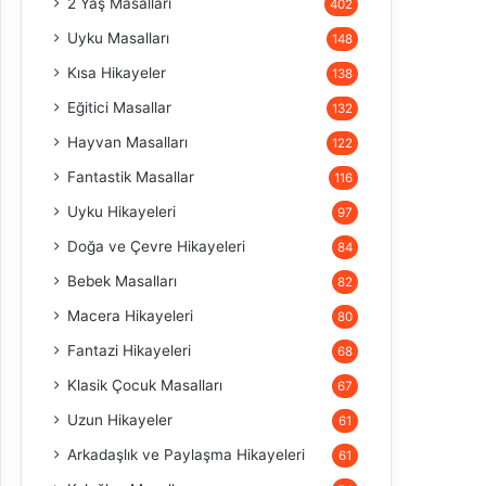
2 Yaş Masalları
402
Uyku Masalları
148
Kısa Hikayeler
138
Eğitici Masallar
132
Hayvan Masalları
122
Fantastik Masallar
116
Uyku Hikayeleri
97
Doğa ve Çevre Hikayeleri
84
Bebek Masalları
82
Macera Hikayeleri
80
Fantazi Hikayeleri
68
Klasik Çocuk Masalları
67
Uzun Hikayeler
61
Arkadaşlık ve Paylaşma Hikayeleri
61