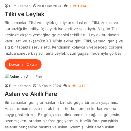
Burcu Yaman
20 Kasım 2024
0
1.994
Tilki ve Leylek
Bir zamanlar, Tilki ve Leylek çok iyi arkadaşlardı. Tilki, zekası ve
kurnazlığı ile ünlüydü; Leylek ise zarif ve sabırlıydı. Bir gün Tilki,
Leylek’e akşam yemeğine gelmesini teklif etti. Leylek bu daveti
kabul etti ve akşamüstü Tilki’nin evine gitti. Tilki, yemeği geniş ve
sığ bir tabakta servis etti. Kendisinin kolayca yiyebileceği çorbayı
hızlıca içmeye başladı, ama Leylek uzun gagası nedeniyle çorbayı…
Devamını Oku »
Burcu Yaman
16 Kasım 2024
0
1.412
Aslan ve Akıllı Fare
Bir zamanlar, geniş ormanların birinde güçlü bir aslan yaşarmış.
Aslan, ormanın kralı olarak bilinir, herkes ondan korkar ve ona
saygı gösterirmiş. Bir gün, aslan dinlenmek için ağacın gölgesine
uzanmışken, oradan bir fare geçiyormuş. Küçük fare yanlışlıkla
aslanın pençesine basmış ve aslan uyanmış. Sinirlenen aslan,