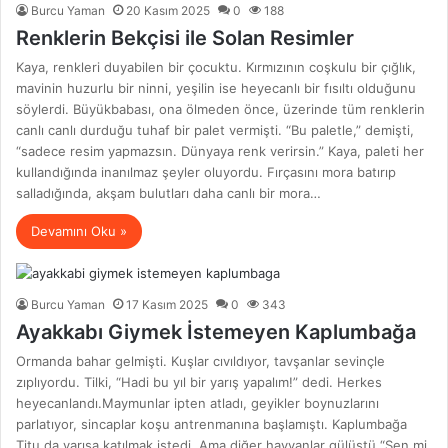
Burcu Yaman
20 Kasım 2025
0
188
Renklerin Bekçisi ile Solan Resimler
Kaya, renkleri duyabilen bir çocuktu. Kırmızının coşkulu bir çığlık,
mavinin huzurlu bir ninni, yeşilin ise heyecanlı bir fısıltı olduğunu
söylerdi. Büyükbabası, ona ölmeden önce, üzerinde tüm renklerin
canlı canlı durduğu tuhaf bir palet vermişti. “Bu paletle,” demişti,
“sadece resim yapmazsın. Dünyaya renk verirsin.” Kaya, paleti her
kullandığında inanılmaz şeyler oluyordu. Fırçasını mora batırıp
salladığında, akşam bulutları daha canlı bir mora…
Devamını Oku »
Burcu Yaman
17 Kasım 2025
0
343
Ayakkabı Giymek İstemeyen Kaplumbağa
Ormanda bahar gelmişti. Kuşlar cıvıldıyor, tavşanlar sevinçle
zıplıyordu. Tilki, “Hadi bu yıl bir yarış yapalım!” dedi. Herkes
heyecanlandı.Maymunlar ipten atladı, geyikler boynuzlarını
parlatıyor, sincaplar koşu antrenmanına başlamıştı. Kaplumbağa
Titu da yarışa katılmak istedi. Ama diğer hayvanlar gülüştü.“Sen mi