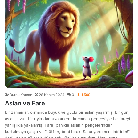
Burcu Yaman
28 Kasım 2024
0
1.599
Aslan ve Fare
Bir zamanlar, ormanda büyük ve güçlü bir aslan yaşarmış. Bir gün,
aslan, uzun bir uykudan uyanırken, kocaman pençesiyle bir fareyi
yanlışlıkla yakalamış. Fare, panikle aslanın pençelerinden
kurtulmaya çalıştı ve “Lütfen, beni bırak! Sana yardımcı olabilirim!”
dedi. Aslan gülerek, “Sen çok küçük ve zayıfsın. Nasıl bana