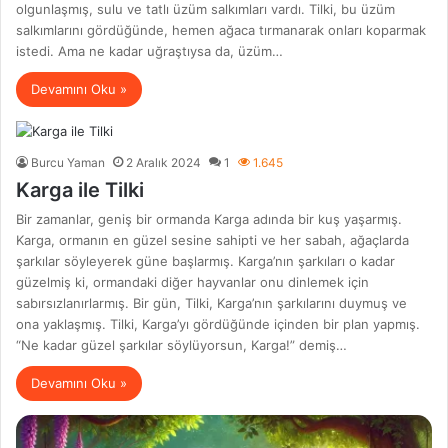
olgunlaşmış, sulu ve tatlı üzüm salkımları vardı. Tilki, bu üzüm
salkımlarını gördüğünde, hemen ağaca tırmanarak onları koparmak
istedi. Ama ne kadar uğraştıysa da, üzüm…
Devamını Oku »
Burcu Yaman
2 Aralık 2024
1
1.645
Karga ile Tilki
Bir zamanlar, geniş bir ormanda Karga adında bir kuş yaşarmış.
Karga, ormanın en güzel sesine sahipti ve her sabah, ağaçlarda
şarkılar söyleyerek güne başlarmış. Karga’nın şarkıları o kadar
güzelmiş ki, ormandaki diğer hayvanlar onu dinlemek için
sabırsızlanırlarmış. Bir gün, Tilki, Karga’nın şarkılarını duymuş ve
ona yaklaşmış. Tilki, Karga’yı gördüğünde içinden bir plan yapmış.
“Ne kadar güzel şarkılar söylüyorsun, Karga!” demiş…
Devamını Oku »