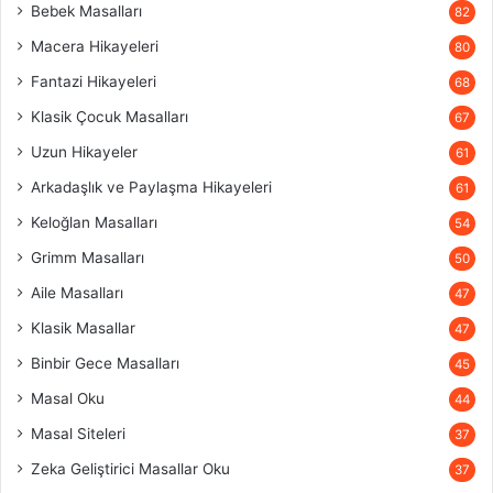
Bebek Masalları
82
Macera Hikayeleri
80
Fantazi Hikayeleri
68
Klasik Çocuk Masalları
67
Uzun Hikayeler
61
Arkadaşlık ve Paylaşma Hikayeleri
61
Keloğlan Masalları
54
Grimm Masalları
50
Aile Masalları
47
Klasik Masallar
47
Binbir Gece Masalları
45
Masal Oku
44
Masal Siteleri
37
Zeka Geliştirici Masallar Oku
37