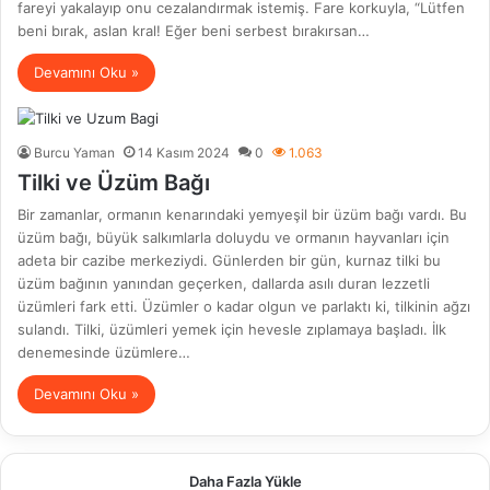
fareyi yakalayıp onu cezalandırmak istemiş. Fare korkuyla, “Lütfen
beni bırak, aslan kral! Eğer beni serbest bırakırsan…
Devamını Oku »
Burcu Yaman
14 Kasım 2024
0
1.063
Tilki ve Üzüm Bağı
Bir zamanlar, ormanın kenarındaki yemyeşil bir üzüm bağı vardı. Bu
üzüm bağı, büyük salkımlarla doluydu ve ormanın hayvanları için
adeta bir cazibe merkeziydi. Günlerden bir gün, kurnaz tilki bu
üzüm bağının yanından geçerken, dallarda asılı duran lezzetli
üzümleri fark etti. Üzümler o kadar olgun ve parlaktı ki, tilkinin ağzı
sulandı. Tilki, üzümleri yemek için hevesle zıplamaya başladı. İlk
denemesinde üzümlere…
Devamını Oku »
Daha Fazla Yükle