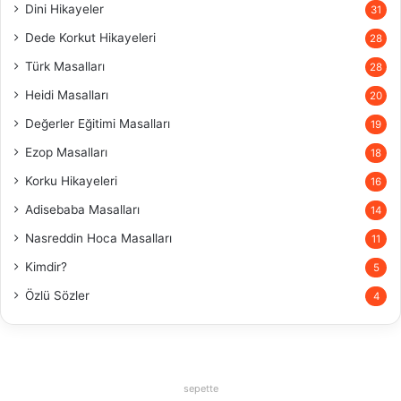
Dini Hikayeler
31
Dede Korkut Hikayeleri
28
Türk Masalları
28
Heidi Masalları
20
Değerler Eğitimi Masalları
19
Ezop Masalları
18
Korku Hikayeleri
16
Adisebaba Masalları
14
Nasreddin Hoca Masalları
11
Kimdir?
5
Özlü Sözler
4
sepette