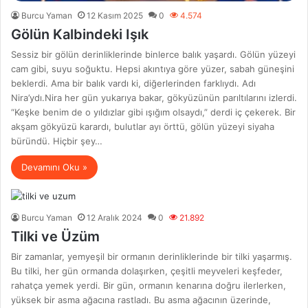
Burcu Yaman
12 Kasım 2025
0
4.574
Gölün Kalbindeki Işık
Sessiz bir gölün derinliklerinde binlerce balık yaşardı. Gölün yüzeyi
cam gibi, suyu soğuktu. Hepsi akıntıya göre yüzer, sabah güneşini
beklerdi. Ama bir balık vardı ki, diğerlerinden farklıydı. Adı
Nira’ydı.Nira her gün yukarıya bakar, gökyüzünün parıltılarını izlerdi.
“Keşke benim de o yıldızlar gibi ışığım olsaydı,” derdi iç çekerek. Bir
akşam gökyüzü karardı, bulutlar ayı örttü, gölün yüzeyi siyaha
büründü. Hiçbir şey…
Devamını Oku »
Burcu Yaman
12 Aralık 2024
0
21.892
Tilki ve Üzüm
Bir zamanlar, yemyeşil bir ormanın derinliklerinde bir tilki yaşarmış.
Bu tilki, her gün ormanda dolaşırken, çeşitli meyveleri keşfeder,
rahatça yemek yerdi. Bir gün, ormanın kenarına doğru ilerlerken,
yüksek bir asma ağacına rastladı. Bu asma ağacının üzerinde,