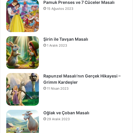
Pamuk Prenses ve 7 Cüceler Masalı
15 Ağustos 2023
Şirin ile Tavşan Masalı
1 Aralık 2023
Rapunzel Masalı’nın Gerçek Hikayesi –
Grimm Kardeşler
11 Nisan 2023
Oğlak ve Çoban Masalı
29 Aralık 2023