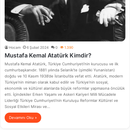
Hocam
6 Şubat 2024
0
1.390
Mustafa Kemal Atatürk Kimdir?
Mustafa Kemal Atatürk, Türkiye Cumhuriyeti’nin kurucusu ve ilk
cumhurbaşkanıdır. 1881 yılında Selanik’te (şimdiki Yunanistan)
doğdu ve 10 Kasım 1938’de İstanbul’da vefat etti. Atatürk, modern
Türkiye’nin mimarı olarak kabul edilir ve Türkiye’nin sosyal,
ekonomik ve kültürel alanlarda büyük reformlar yapmasına öncülük
etti. İçindekiler Erken Yaşamı ve Askeri Kariyeri Milli Mücadele
Liderliği Türkiye Cumhuriyeti’nin Kuruluşu Reformlar Kültürel ve
Sosyal Etkileri Mirası ve…
Devamını Oku »