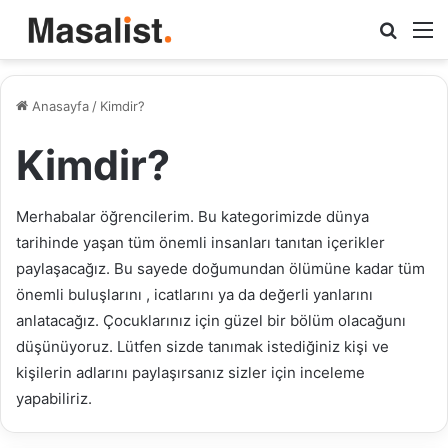
Arama
M
yap
...
Anasayfa
/
Kimdir?
Kimdir?
Merhabalar öğrencilerim. Bu kategorimizde dünya
tarihinde yaşan tüm önemli insanları tanıtan içerikler
paylaşacağız. Bu sayede doğumundan ölümüne kadar tüm
önemli buluşlarını , icatlarını ya da değerli yanlarını
anlatacağız. Çocuklarınız için güzel bir bölüm olacağunı
düşünüyoruz. Lütfen sizde tanımak istediğiniz kişi ve
kişilerin adlarını paylaşırsanız sizler için inceleme
yapabiliriz.