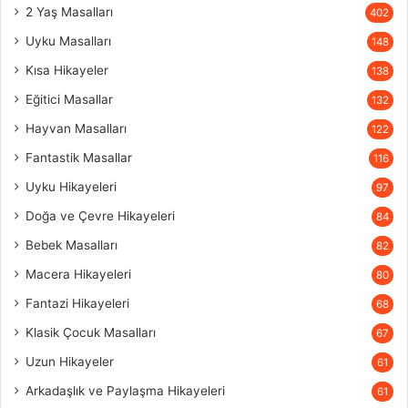
2 Yaş Masalları
402
Uyku Masalları
148
Kısa Hikayeler
138
Eğitici Masallar
132
Hayvan Masalları
122
Fantastik Masallar
116
Uyku Hikayeleri
97
Doğa ve Çevre Hikayeleri
84
Bebek Masalları
82
Macera Hikayeleri
80
Fantazi Hikayeleri
68
Klasik Çocuk Masalları
67
Uzun Hikayeler
61
Arkadaşlık ve Paylaşma Hikayeleri
61