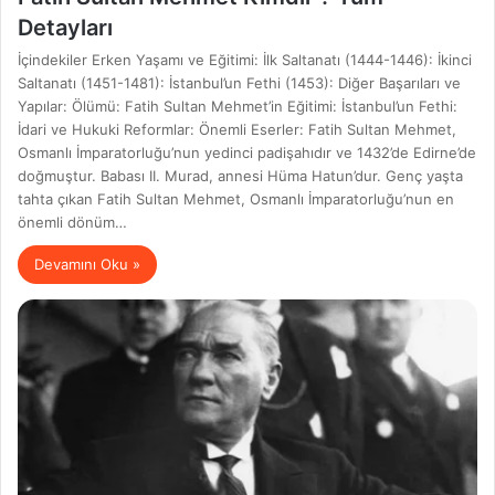
Detayları
İçindekiler Erken Yaşamı ve Eğitimi: İlk Saltanatı (1444-1446): İkinci
Saltanatı (1451-1481): İstanbul’un Fethi (1453): Diğer Başarıları ve
Yapılar: Ölümü: Fatih Sultan Mehmet’in Eğitimi: İstanbul’un Fethi:
İdari ve Hukuki Reformlar: Önemli Eserler: Fatih Sultan Mehmet,
Osmanlı İmparatorluğu’nun yedinci padişahıdır ve 1432’de Edirne’de
doğmuştur. Babası II. Murad, annesi Hüma Hatun’dur. Genç yaşta
tahta çıkan Fatih Sultan Mehmet, Osmanlı İmparatorluğu’nun en
önemli dönüm…
Devamını Oku »