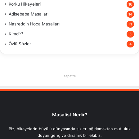
Korku Hikayeleri
16
Adisebaba Masalları
14
Nasreddin Hoca Masalları
11
Kimdir?
5
Özlü Sözler
4
sepette
Masalist Nedir?
Biz, hikayelerin büyülü dünyasında sizleri ağırlamaktan mutluluk
duyan genç ve dinamik bir ekibiz.