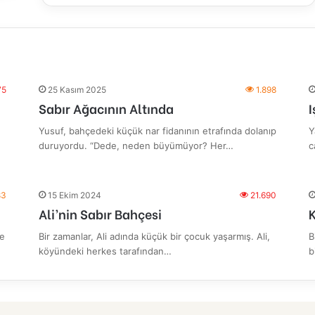
75
25 Kasım 2025
1.898
Sabır Ağacının Altında
I
Yusuf, bahçedeki küçük nar fidanının etrafında dolanıp
Y
duruyordu. “Dede, neden büyümüyor? Her…
c
83
15 Ekim 2024
21.690
Ali’nin Sabır Bahçesi
çe
Bir zamanlar, Ali adında küçük bir çocuk yaşarmış. Ali,
B
köyündeki herkes tarafından…
b