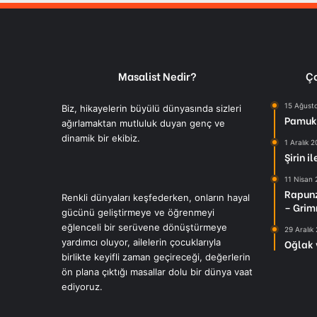
Masalist Nedir?
Ço
15 Ağust
Biz, hikayelerin büyülü dünyasında sizleri
Pamuk 
ağırlamaktan mutluluk duyan genç ve
dinamik bir ekibiz.
1 Aralık 
Şirin i
11 Nisan
Rapunz
Renkli dünyaları keşfederken, onların hayal
– Grim
gücünü geliştirmeye ve öğrenmeyi
eğlenceli bir serüvene dönüştürmeye
29 Aralık
yardımcı oluyor, ailelerin çocuklarıyla
Oğlak 
birlikte keyifli zaman geçireceği, değerlerin
ön plana çıktığı masallar dolu bir dünya vaat
ediyoruz.