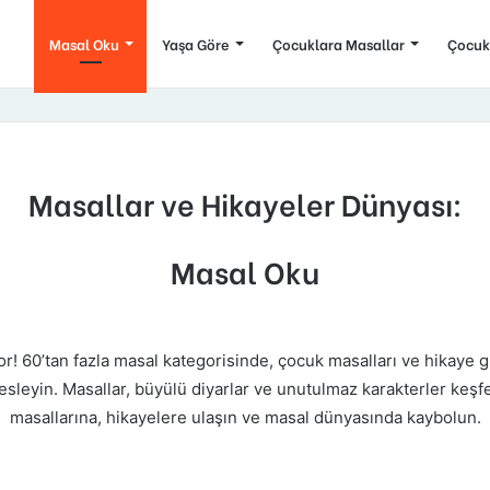
Masal Oku
Yaşa Göre
Çocuklara Masallar
Çocuk
Masallar ve Hikayeler Dünyası:
Masal Oku
r! 60’tan fazla masal kategorisinde, çocuk masalları ve hikaye gi
esleyin. Masallar, büyülü diyarlar ve unutulmaz karakterler ke
masallarına, hikayelere ulaşın ve masal dünyasında kaybolun.