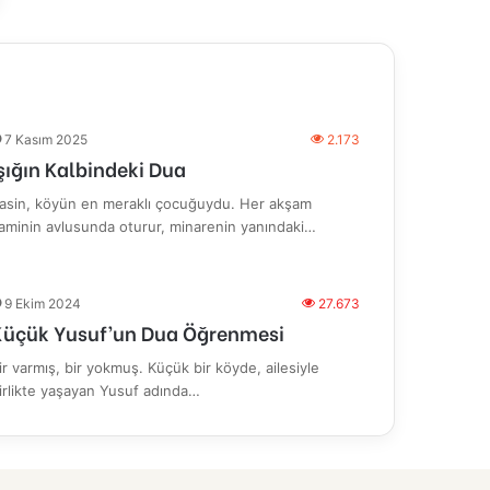
7 Kasım 2025
2.173
şığın Kalbindeki Dua
asin, köyün en meraklı çocuğuydu. Her akşam
aminin avlusunda oturur, minarenin yanındaki…
9 Ekim 2024
27.673
Küçük Yusuf’un Dua Öğrenmesi
ir varmış, bir yokmuş. Küçük bir köyde, ailesiyle
irlikte yaşayan Yusuf adında…