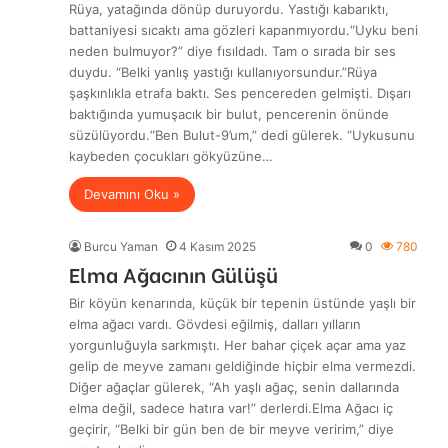
Rüya, yatağında dönüp duruyordu. Yastığı kabarıktı,
battaniyesi sıcaktı ama gözleri kapanmıyordu.“Uyku beni
neden bulmuyor?” diye fısıldadı. Tam o sırada bir ses
duydu. “Belki yanlış yastığı kullanıyorsundur.”Rüya
şaşkınlıkla etrafa baktı. Ses pencereden gelmişti. Dışarı
baktığında yumuşacık bir bulut, pencerenin önünde
süzülüyordu.“Ben Bulut-9’um,” dedi gülerek. “Uykusunu
kaybeden çocukları gökyüzüne…
Devamını Oku »
Burcu Yaman
4 Kasım 2025
0
780
Elma Ağacının Gülüşü
Bir köyün kenarında, küçük bir tepenin üstünde yaşlı bir
elma ağacı vardı. Gövdesi eğilmiş, dalları yılların
yorgunluğuyla sarkmıştı. Her bahar çiçek açar ama yaz
gelip de meyve zamanı geldiğinde hiçbir elma vermezdi.
Diğer ağaçlar gülerek, “Ah yaşlı ağaç, senin dallarında
elma değil, sadece hatıra var!” derlerdi.Elma Ağacı iç
geçirir, “Belki bir gün ben de bir meyve veririm,” diye