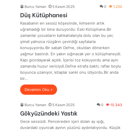
Burcu Yaman
5 Kasım 2025
0
1.230
Düş Kütüphanesi
Kasabanın en sessiz köşesinde, kimsenin artık
uğramadığı bir bina duruyordu: Eski Kütüphane.Bir
zamanlar çocukların kahkahalarıyla dolu olan bu yer,
şimdi yalnızca rüzgârın çevirdiği sayfalarla
konuşuyordu.Bir sabah Defne, okuldan dönerken
yağmur bastırdı. En yakın sığınacak yer o kütüphaneydi.
Kapı gıcırdayarak açıldı. İçerisi toz kokuyordu ama aynı
zamanda huzur vericiydi.Defne etrafa baktı; raflar boylu
boyunca uzanıyor, kitaplar sanki onu izliyordu.Bir anda
bir…
Devamını Oku »
Burcu Yaman
5 Kasım 2025
0
10.343
Gökyüzündeki Yastık
Gece sessizdi. Pencereden içeri dolan ay ışığı,
duvardaki oyuncak ayının yüzünü aydınlatıyordu. Küçük