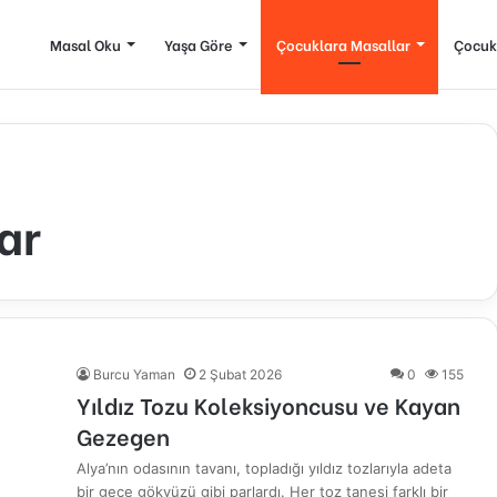
Masal Oku
Yaşa Göre
Çocuklara Masallar
Çocuk
ar
Burcu Yaman
2 Şubat 2026
0
155
Yıldız Tozu Koleksiyoncusu ve Kayan
Gezegen
Alya’nın odasının tavanı, topladığı yıldız tozlarıyla adeta
bir gece gökyüzü gibi parlardı. Her toz tanesi farklı bir