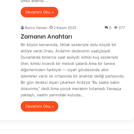
umut ederdi.…
Devamını Oku »
Burcu Yaman
2 Kasım 2025
0
377
Zamanın Anahtarı
Bir köyün kenarında, tiktak sesleriyle dolu küçük bir
atölye vardı.Orası, Arda’nın dedesinin saatçisiydi.
Duvarlarda binlerce saat asılıydı: kimisi kuş sesleriyle
öter, kimisi incecik bir melodi çalardı.Ama bir tanesi
diğerlerinden farklıydı — siyah gövdesinde altın
işlemeler vardı ve ortasında bir anahtar deliği parlıyordu.
Bir gün dedesi dışarı çıkarken Arda’ya “Bu saate sakın
dokunma,” dedi.Ama çocuk merakını tutamadı.Yavaşça
yaklaştı, saatin yanındaki kutuda…
Devamını Oku »