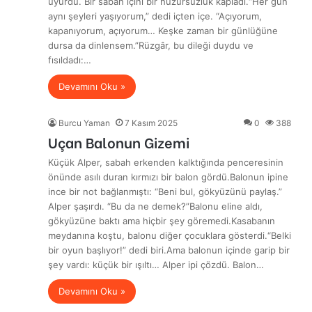
uyurdu. Bir sabah içini bir huzursuzluk kapladı.“Her gün
aynı şeyleri yaşıyorum,” dedi içten içe. “Açıyorum,
kapanıyorum, açıyorum… Keşke zaman bir günlüğüne
dursa da dinlensem.”Rüzgâr, bu dileği duydu ve
fısıldadı:…
Devamını Oku »
Burcu Yaman
7 Kasım 2025
0
388
Uçan Balonun Gizemi
Küçük Alper, sabah erkenden kalktığında penceresinin
önünde asılı duran kırmızı bir balon gördü.Balonun ipine
ince bir not bağlanmıştı: “Beni bul, gökyüzünü paylaş.”
Alper şaşırdı. “Bu da ne demek?”Balonu eline aldı,
gökyüzüne baktı ama hiçbir şey göremedi.Kasabanın
meydanına koştu, balonu diğer çocuklara gösterdi.“Belki
bir oyun başlıyor!” dedi biri.Ama balonun içinde garip bir
şey vardı: küçük bir ışıltı… Alper ipi çözdü. Balon…
Devamını Oku »