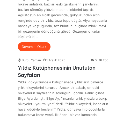
hikaye anlatırdı: bazıları eski galaksilerin şarkılarını,
bazıları sönmüş yıldızların son dileklerini taşırdı.
Ağustos’un en sıcak gecesinde, gökyüzünden altın
renginde dev bir yıldız tozu topu düştü. Alya heyecanla
bahçeye koştuğunda, toz bulutunun içinde minik, mavi
bir gezegenin döndüğünü gördü. Gezegen o kadar
küçüktü ki,…
Devamını Oku »
Burcu Yaman
1 Aralık 2025
0
256
Yıldız Kütüphanesinin Unutulan
Sayfaları
Yıldız, gökyüzündeki kütüphanede yıldızların binlerce
yıllık hikayelerini korurdu. Ancak bir sabah, en eski
hikayelerin sayfalarının solduğunu gördü. Panik içinde
Bilge Ay’a danıştı. Bilge Ay, “İnsanlar artık yıldızlara bakıp
hikayeler uydurmuyor,” dedi. “Yıldız hikayeleri, insanların
hayal gücüyle beslenir.” Yıldız, dünyaya inip çocuklarla
buluşmaya karar verdi. İlk önce, bir yaz kampında