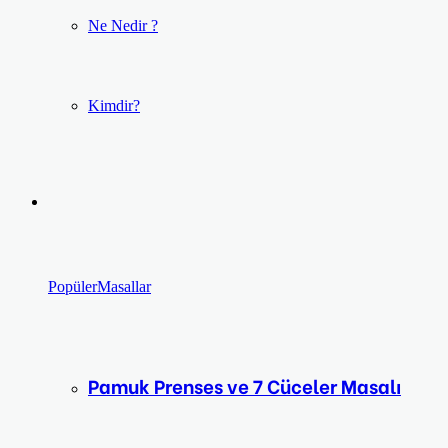
Ne Nedir ?
Kimdir?
Popüler
Masallar
Pamuk Prenses ve 7 Cüceler Masalı