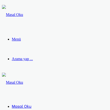
Menü
Arama yap ...
Masal Oku