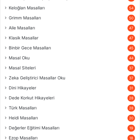
Keloğlan Masalları
54
Grimm Masalları
50
Aile Masalları
47
Klasik Masallar
47
Binbir Gece Masalları
45
Masal Oku
44
Masal Siteleri
37
Zeka Geliştirici Masallar Oku
37
Dini Hikayeler
31
Dede Korkut Hikayeleri
28
Türk Masalları
28
Heidi Masalları
20
Değerler Eğitimi Masalları
19
Ezop Masalları
18