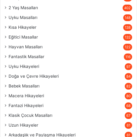
2 Yaş Masalları
402
Uyku Masalları
148
Kısa Hikayeler
138
Eğitici Masallar
132
Hayvan Masalları
122
Fantastik Masallar
116
Uyku Hikayeleri
97
Doğa ve Çevre Hikayeleri
84
Bebek Masalları
82
Macera Hikayeleri
80
Fantazi Hikayeleri
68
Klasik Çocuk Masalları
67
Uzun Hikayeler
61
Arkadaşlık ve Paylaşma Hikayeleri
61