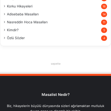
Korku Hikayeleri
16
Adisebaba Masalları
14
Nasreddin Hoca Masalları
11
Kimdir?
5
Özlü Sözler
4
sepette
Masalist Nedir?
Biz, hikayelerin büyülü dünyasında sizleri ağırlamaktan mutluluk
duyan genç ve dinamik bir ekibiz.