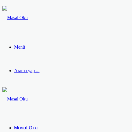
Menü
Arama yap ...
Masal Oku