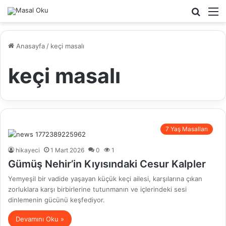
Arama
M
yap
...
Anasayfa
/
keçi masalı
keçi masalı
7 Yaş Masalları
hikayeci
1 Mart 2026
0
1
Gümüş Nehir’in Kıyısındaki Cesur Kalpler
Yemyeşil bir vadide yaşayan küçük keçi ailesi, karşılarına çıkan
zorluklara karşı birbirlerine tutunmanın ve içlerindeki sesi
dinlemenin gücünü keşfediyor.
Devamını Oku »