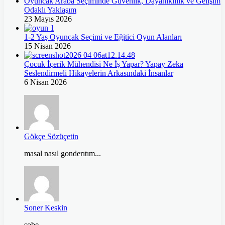
Oyuncak Araba Seçiminde Güvenlik, Dayanıklılık ve Gelişim
Odaklı Yaklaşım
23 Mayıs 2026
1-2 Yaş Oyuncak Seçimi ve Eğitici Oyun Alanları
15 Nisan 2026
Çocuk İçerik Mühendisi Ne İş Yapar? Yapay Zeka
Seslendirmeli Hikayelerin Arkasındaki İnsanlar
6 Nisan 2026
Gökçe Sözüçetin
masal nasıl gonderıtım...
Soner Keskin
sobe...