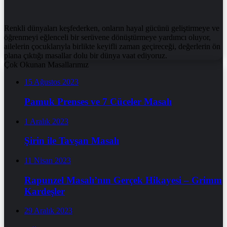
Renkli dünyaları keşfederken, onların hayal gücünü geliştirmeye ve
öğrenmeyi eğlenceli bir serüvene dönüştürmeye yardımcı oluyor,
ailelerin çocuklarıyla birlikte keyifli zaman geçireceği, değerlerin ön
plana çıktığı masallar dolu bir dünya vaat ediyoruz.
Çok Okunan Masallarımız
15 Ağustos 2023
Pamuk Prenses ve 7 Cüceler Masalı
1 Aralık 2023
Şirin ile Tavşan Masalı
11 Nisan 2023
Rapunzel Masalı’nın Gerçek Hikayesi – Grimm
Kardeşler
29 Aralık 2023