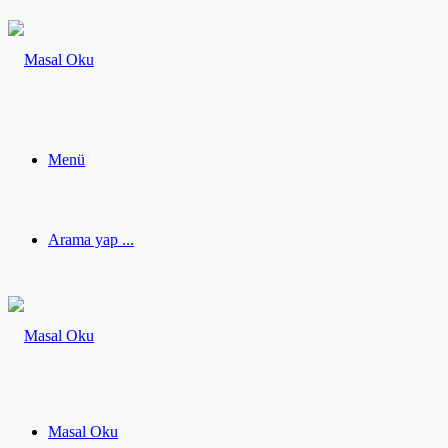
Menü
Arama yap ...
Masal Oku