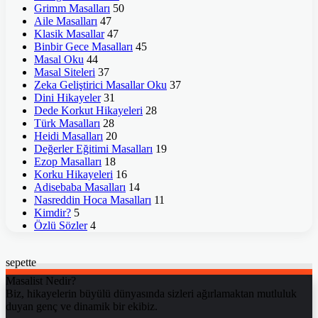
Grimm Masalları
50
Aile Masalları
47
Klasik Masallar
47
Binbir Gece Masalları
45
Masal Oku
44
Masal Siteleri
37
Zeka Geliştirici Masallar Oku
37
Dini Hikayeler
31
Dede Korkut Hikayeleri
28
Türk Masalları
28
Heidi Masalları
20
Değerler Eğitimi Masalları
19
Ezop Masalları
18
Korku Hikayeleri
16
Adisebaba Masalları
14
Nasreddin Hoca Masalları
11
Kimdir?
5
Özlü Sözler
4
sepette
Masalist Nedir?
Biz, hikayelerin büyülü dünyasında sizleri ağırlamaktan mutluluk
duyan genç ve dinamik bir ekibiz.