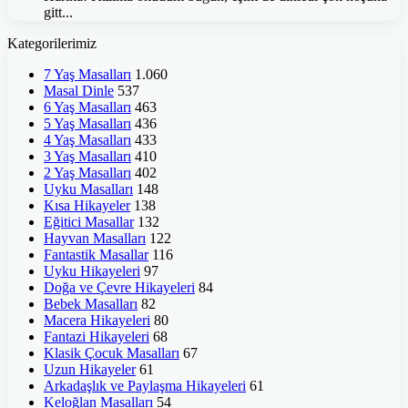
gitt...
Kategorilerimiz
7 Yaş Masalları
1.060
Masal Dinle
537
6 Yaş Masalları
463
5 Yaş Masalları
436
4 Yaş Masalları
433
3 Yaş Masalları
410
2 Yaş Masalları
402
Uyku Masalları
148
Kısa Hikayeler
138
Eğitici Masallar
132
Hayvan Masalları
122
Fantastik Masallar
116
Uyku Hikayeleri
97
Doğa ve Çevre Hikayeleri
84
Bebek Masalları
82
Macera Hikayeleri
80
Fantazi Hikayeleri
68
Klasik Çocuk Masalları
67
Uzun Hikayeler
61
Arkadaşlık ve Paylaşma Hikayeleri
61
Keloğlan Masalları
54