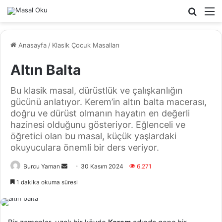
Arama
M
yap
...
Anasayfa
/
Klasik Çocuk Masalları
Altın Balta
Bu klasik masal, dürüstlük ve çalışkanlığın
gücünü anlatıyor. Kerem’in altın balta macerası,
doğru ve dürüst olmanın hayatın en değerli
hazinesi olduğunu gösteriyor. Eğlenceli ve
öğretici olan bu masal, küçük yaşlardaki
okuyuculara önemli bir ders veriyor.
Bir
Burcu Yaman
30 Kasım 2024
6.271
e-
1 dakika okuma süresi
posta
göndermek