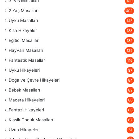
3 Yaş Masalları
410
2 Yaş Masalları
402
Uyku Masalları
148
Kısa Hikayeler
138
Eğitici Masallar
132
Hayvan Masalları
122
Fantastik Masallar
116
Uyku Hikayeleri
97
Doğa ve Çevre Hikayeleri
84
Bebek Masalları
82
Macera Hikayeleri
80
Fantazi Hikayeleri
68
Klasik Çocuk Masalları
67
Uzun Hikayeler
61