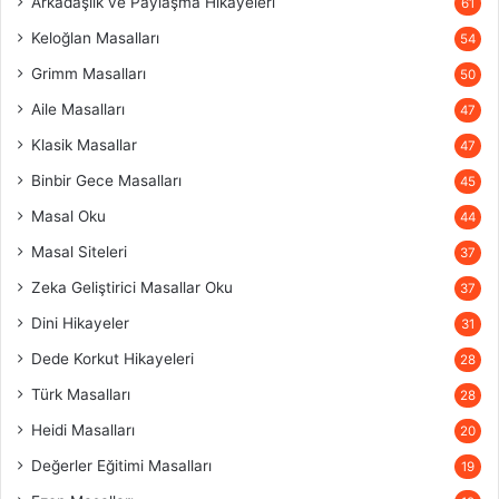
Arkadaşlık ve Paylaşma Hikayeleri
61
Keloğlan Masalları
54
Grimm Masalları
50
Aile Masalları
47
Klasik Masallar
47
Binbir Gece Masalları
45
Masal Oku
44
Masal Siteleri
37
Zeka Geliştirici Masallar Oku
37
Dini Hikayeler
31
Dede Korkut Hikayeleri
28
Türk Masalları
28
Heidi Masalları
20
Değerler Eğitimi Masalları
19