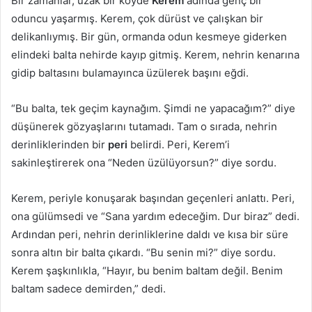
Bir zamanlar, uzak bir köyde
Kerem
adında genç bir
oduncu yaşarmış. Kerem, çok dürüst ve çalışkan bir
delikanlıymış. Bir gün, ormanda odun kesmeye giderken
elindeki balta nehirde kayıp gitmiş. Kerem, nehrin kenarına
gidip baltasını bulamayınca üzülerek başını eğdi.
“Bu balta, tek geçim kaynağım. Şimdi ne yapacağım?” diye
düşünerek gözyaşlarını tutamadı. Tam o sırada, nehrin
derinliklerinden bir
peri
belirdi. Peri, Kerem’i
sakinleştirerek ona “Neden üzülüyorsun?” diye sordu.
Kerem, periyle konuşarak başından geçenleri anlattı. Peri,
ona gülümsedi ve “Sana yardım edeceğim. Dur biraz” dedi.
Ardından peri, nehrin derinliklerine daldı ve kısa bir süre
sonra altın bir balta çıkardı. “Bu senin mi?” diye sordu.
Kerem şaşkınlıkla, “Hayır, bu benim baltam değil. Benim
baltam sadece demirden,” dedi.