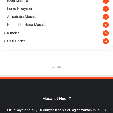
Ezop Masalları
18
Korku Hikayeleri
16
Adisebaba Masalları
14
Nasreddin Hoca Masalları
11
Kimdir?
5
Özlü Sözler
4
sepette
Masalist Nedir?
Biz, hikayelerin büyülü dünyasında sizleri ağırlamaktan mutluluk