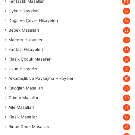
Fantastik Masallar
116
Uyku Hikayeleri
97
Doğa ve Çevre Hikayeleri
84
Bebek Masalları
82
Macera Hikayeleri
80
Fantazi Hikayeleri
68
Klasik Çocuk Masalları
67
Uzun Hikayeler
61
Arkadaşlık ve Paylaşma Hikayeleri
61
Keloğlan Masalları
54
Grimm Masalları
50
Aile Masalları
47
Klasik Masallar
47
Binbir Gece Masalları
45