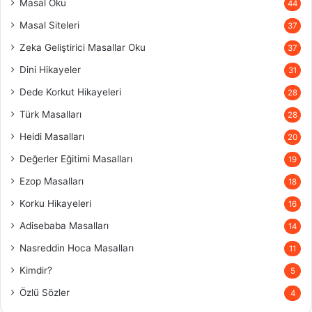
Masal Oku
44
Masal Siteleri
37
Zeka Geliştirici Masallar Oku
37
Dini Hikayeler
31
Dede Korkut Hikayeleri
28
Türk Masalları
28
Heidi Masalları
20
Değerler Eğitimi Masalları
19
Ezop Masalları
18
Korku Hikayeleri
16
Adisebaba Masalları
14
Nasreddin Hoca Masalları
11
Kimdir?
5
Özlü Sözler
4