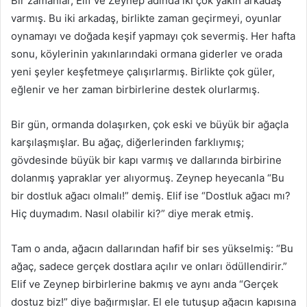
Bir zamanlar, Elif ve Zeynep adında iki çok yakın arkadaş
varmış. Bu iki arkadaş, birlikte zaman geçirmeyi, oyunlar
oynamayı ve doğada keşif yapmayı çok severmiş. Her hafta
sonu, köylerinin yakınlarındaki ormana giderler ve orada
yeni şeyler keşfetmeye çalışırlarmış. Birlikte çok güler,
eğlenir ve her zaman birbirlerine destek olurlarmış.
Bir gün, ormanda dolaşırken, çok eski ve büyük bir ağaçla
karşılaşmışlar. Bu ağaç, diğerlerinden farklıymış;
gövdesinde büyük bir kapı varmış ve dallarında birbirine
dolanmış yapraklar yer alıyormuş. Zeynep heyecanla “Bu
bir dostluk ağacı olmalı!” demiş. Elif ise “Dostluk ağacı mı?
Hiç duymadım. Nasıl olabilir ki?” diye merak etmiş.
Tam o anda, ağacın dallarından hafif bir ses yükselmiş: “Bu
ağaç, sadece gerçek dostlara açılır ve onları ödüllendirir.”
Elif ve Zeynep birbirlerine bakmış ve aynı anda “Gerçek
dostuz biz!” diye bağırmışlar. El ele tutuşup ağacın kapısına