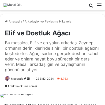
Arama
M
yap
...
Anasayfa
/
Arkadaşlık ve Paylaşma Hikayeleri
Elif ve Dostluk Ağacı
Bu masalda, Elif ve en yakın arkadaşı Zeynep,
ormanın derinliklerinde sihirli bir dostluk ağacını
keşfederler. Ağaç, sadece gerçek dostları kabul
eder ve onlara hayat boyu sürecek bir ders
verir. Masal, arkadaşlığın ve paylaşmanın
gücünü anlatıyor.
Twitter'da
Bir
hipecraft
22 Eylül 2024
4.763
takip
e-
1 dakika okuma süresi
edin
posta
göndermek