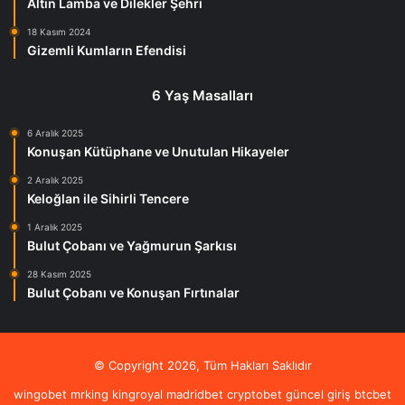
Altın Lamba ve Dilekler Şehri
18 Kasım 2024
Gizemli Kumların Efendisi
6 Yaş Masalları
6 Aralık 2025
Konuşan Kütüphane ve Unutulan Hikayeler
2 Aralık 2025
Keloğlan ile Sihirli Tencere
1 Aralık 2025
Bulut Çobanı ve Yağmurun Şarkısı
28 Kasım 2025
Bulut Çobanı ve Konuşan Fırtınalar
© Copyright 2026, Tüm Hakları Saklıdır
wingobet
mrking
kingroyal
madridbet
cryptobet güncel giriş
btcbet