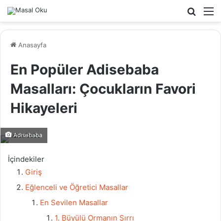
Arama
M
yap
...
Anasayfa
En Popüler Adisebaba
Masalları: Çocukların Favori
Hikayeleri
Adısebaba
İçindekiler
Giriş
Eğlenceli ve Öğretici Masallar
En Sevilen Masallar
1. Büyülü Ormanın Sırrı