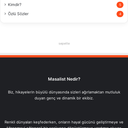
Kimdir?
5
Özlü Sözler
4
sepette
Masalist Nedir?
Biz, hikayelerin büyülü dünyasında sizleri ağırlamaktan mutluluk
duyan genç ve dinamik bir ekibiz.
Renkli dünyaları keşfederken, onların hayal gücünü geliştirmeye ve
öğrenmeyi eğlenceli bir serüvene dönüştürmeye yardımcı oluyor,