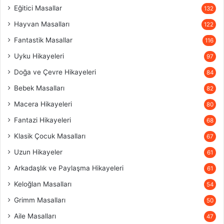
Eğitici Masallar
132
Hayvan Masalları
122
Fantastik Masallar
116
Uyku Hikayeleri
97
Doğa ve Çevre Hikayeleri
84
Bebek Masalları
82
Macera Hikayeleri
80
Fantazi Hikayeleri
68
Klasik Çocuk Masalları
67
Uzun Hikayeler
61
Arkadaşlık ve Paylaşma Hikayeleri
61
Keloğlan Masalları
54
Grimm Masalları
50
Aile Masalları
47