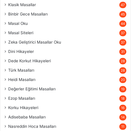
Klasik Masallar
47
Binbir Gece Masalları
45
Masal Oku
44
Masal Siteleri
37
Zeka Geliştirici Masallar Oku
37
Dini Hikayeler
31
Dede Korkut Hikayeleri
28
Türk Masalları
28
Heidi Masalları
20
Değerler Eğitimi Masalları
19
Ezop Masalları
18
Korku Hikayeleri
16
Adisebaba Masalları
14
Nasreddin Hoca Masalları
11