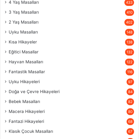
4 Yaş Masalları
433
3 Yaş Masalları
410
2 Yaş Masalları
402
Uyku Masalları
148
Kısa Hikayeler
138
Eğitici Masallar
132
Hayvan Masalları
122
Fantastik Masallar
116
Uyku Hikayeleri
97
Doğa ve Çevre Hikayeleri
84
Bebek Masalları
82
Macera Hikayeleri
80
Fantazi Hikayeleri
68
Klasik Çocuk Masalları
67