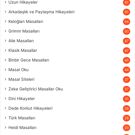
Uzun Hikayeler
61
Arkadaşlık ve Paylaşma Hikayeleri
61
Keloğlan Masalları
54
Grimm Masalları
50
Aile Masalları
47
Klasik Masallar
47
Binbir Gece Masalları
45
Masal Oku
44
Masal Siteleri
37
Zeka Geliştirici Masallar Oku
37
Dini Hikayeler
31
Dede Korkut Hikayeleri
28
Türk Masalları
28
Heidi Masalları
20