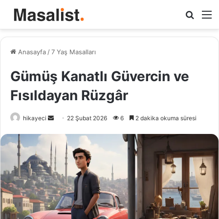
Arama
M
yap
...
Anasayfa
/
7 Yaş Masalları
Gümüş Kanatlı Güvercin ve
Fısıldayan Rüzgâr
hikayeci
B
22 Şubat 2026
6
2 dakika okuma süresi
i
r
e
-
p
o
s
t