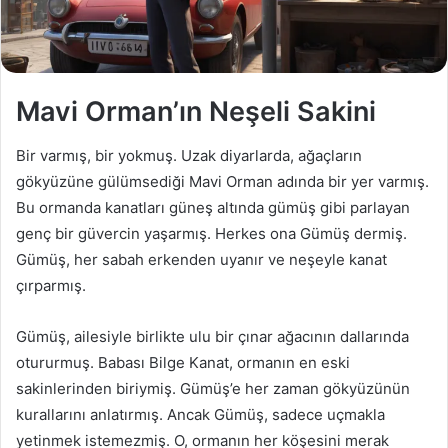
a
g
ö
n
Mavi Orman’ın Neşeli Sakini
d
e
r
Bir varmış, bir yokmuş. Uzak diyarlarda, ağaçların
m
gökyüzüne gülümsediği Mavi Orman adında bir yer varmış.
e
Bu ormanda kanatları güneş altında gümüş gibi parlayan
k
genç bir güvercin yaşarmış. Herkes ona Gümüş dermiş.
Gümüş, her sabah erkenden uyanır ve neşeyle kanat
çırparmış.
Gümüş, ailesiyle birlikte ulu bir çınar ağacının dallarında
otururmuş. Babası Bilge Kanat, ormanın en eski
sakinlerinden biriymiş. Gümüş’e her zaman gökyüzünün
kurallarını anlatırmış. Ancak Gümüş, sadece uçmakla
yetinmek istemezmiş. O, ormanın her köşesini merak