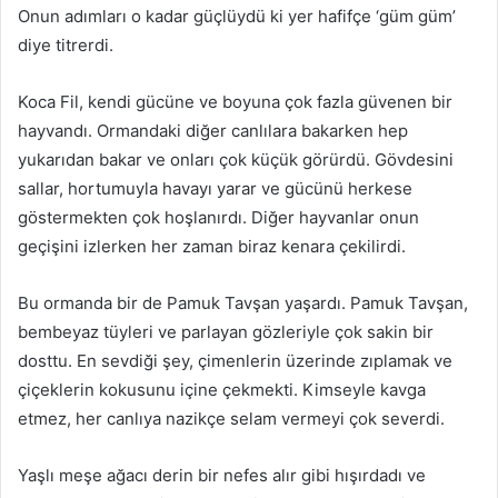
Onun adımları o kadar güçlüydü ki yer hafifçe ‘güm güm’
g
diye titrerdi.
ö
n
Koca Fil, kendi gücüne ve boyuna çok fazla güvenen bir
d
e
hayvandı. Ormandaki diğer canlılara bakarken hep
r
yukarıdan bakar ve onları çok küçük görürdü. Gövdesini
m
sallar, hortumuyla havayı yarar ve gücünü herkese
e
göstermekten çok hoşlanırdı. Diğer hayvanlar onun
k
geçişini izlerken her zaman biraz kenara çekilirdi.
Bu ormanda bir de Pamuk Tavşan yaşardı. Pamuk Tavşan,
bembeyaz tüyleri ve parlayan gözleriyle çok sakin bir
dosttu. En sevdiği şey, çimenlerin üzerinde zıplamak ve
çiçeklerin kokusunu içine çekmekti. Kimseyle kavga
etmez, her canlıya nazikçe selam vermeyi çok severdi.
Yaşlı meşe ağacı derin bir nefes alır gibi hışırdadı ve