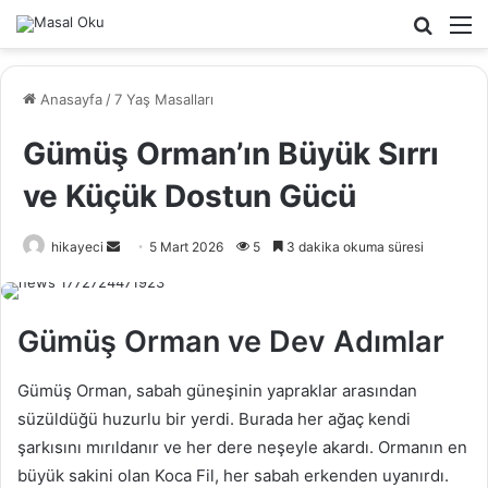
Arama
M
yap
...
Anasayfa
/
7 Yaş Masalları
Gümüş Orman’ın Büyük Sırrı
ve Küçük Dostun Gücü
hikayeci
B
5 Mart 2026
5
3 dakika okuma süresi
i
r
e
Gümüş Orman ve Dev Adımlar
-
p
Gümüş Orman, sabah güneşinin yapraklar arasından
o
süzüldüğü huzurlu bir yerdi. Burada her ağaç kendi
s
şarkısını mırıldanır ve her dere neşeyle akardı. Ormanın en
t
büyük sakini olan Koca Fil, her sabah erkenden uyanırdı.
a