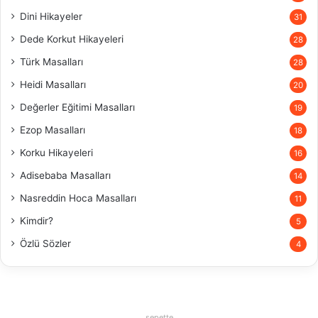
Dini Hikayeler
31
Dede Korkut Hikayeleri
28
Türk Masalları
28
Heidi Masalları
20
Değerler Eğitimi Masalları
19
Ezop Masalları
18
Korku Hikayeleri
16
Adisebaba Masalları
14
Nasreddin Hoca Masalları
11
Kimdir?
5
Özlü Sözler
4
sepette