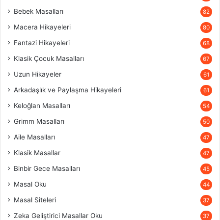
Bebek Masalları
82
Macera Hikayeleri
80
Fantazi Hikayeleri
68
Klasik Çocuk Masalları
67
Uzun Hikayeler
61
Arkadaşlık ve Paylaşma Hikayeleri
61
Keloğlan Masalları
54
Grimm Masalları
50
Aile Masalları
47
Klasik Masallar
47
Binbir Gece Masalları
45
Masal Oku
44
Masal Siteleri
37
Zeka Geliştirici Masallar Oku
37