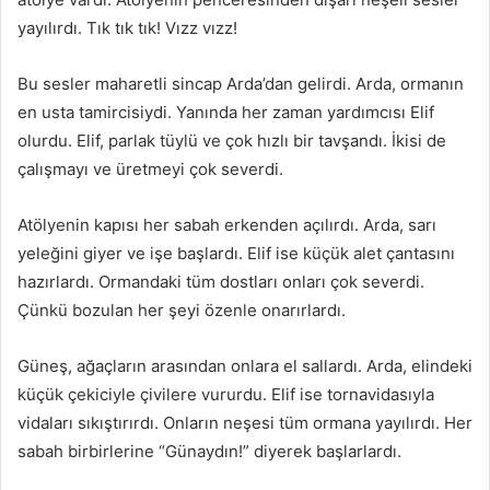
g
yayılırdı. Tık tık tık! Vızz vızz!
ö
n
Bu sesler maharetli sincap Arda’dan gelirdi. Arda, ormanın
d
en usta tamircisiydi. Yanında her zaman yardımcısı Elif
e
olurdu. Elif, parlak tüylü ve çok hızlı bir tavşandı. İkisi de
r
çalışmayı ve üretmeyi çok severdi.
m
e
Atölyenin kapısı her sabah erkenden açılırdı. Arda, sarı
k
yeleğini giyer ve işe başlardı. Elif ise küçük alet çantasını
hazırlardı. Ormandaki tüm dostları onları çok severdi.
Çünkü bozulan her şeyi özenle onarırlardı.
Güneş, ağaçların arasından onlara el sallardı. Arda, elindeki
küçük çekiciyle çivilere vururdu. Elif ise tornavidasıyla
vidaları sıkıştırırdı. Onların neşesi tüm ormana yayılırdı. Her
sabah birbirlerine “Günaydın!” diyerek başlarlardı.