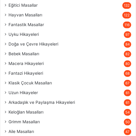
Eğitici Masallar
132
Hayvan Masalları
122
Fantastik Masallar
116
Uyku Hikayeleri
97
Doğa ve Çevre Hikayeleri
84
Bebek Masalları
82
Macera Hikayeleri
80
Fantazi Hikayeleri
68
Klasik Çocuk Masalları
67
Uzun Hikayeler
61
Arkadaşlık ve Paylaşma Hikayeleri
61
Keloğlan Masalları
54
Grimm Masalları
50
Aile Masalları
47