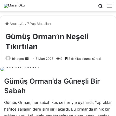
Arama
M
yap
...
Anasayfa
/
7 Yaş Masalları
Gümüş Orman’ın Neşeli
Tıkırtıları
hikayeci
B
3 Mart 2026
9
2 dakika okuma süresi
i
r
e
Gümüş Orman’da Güneşli Bir
-
Sabah
p
o
Gümüş Orman, her sabah kuş sesleriyle uyanırdı. Yapraklar
s
t
hafifçe sallanır, dere şırıl şırıl akardı. Bu ormanda minik bir
a
atölye vardı. Atölyenin penceresinden dışarı neşeli sesler