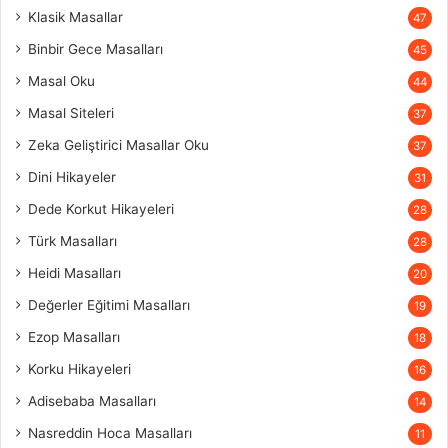
Klasik Masallar
47
Binbir Gece Masalları
45
Masal Oku
44
Masal Siteleri
37
Zeka Geliştirici Masallar Oku
37
Dini Hikayeler
31
Dede Korkut Hikayeleri
28
Türk Masalları
28
Heidi Masalları
20
Değerler Eğitimi Masalları
19
Ezop Masalları
18
Korku Hikayeleri
16
Adisebaba Masalları
14
Nasreddin Hoca Masalları
11