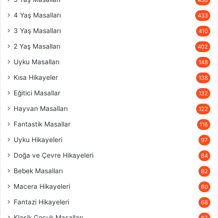
436
4 Yaş Masalları
433
3 Yaş Masalları
410
2 Yaş Masalları
402
Uyku Masalları
148
Kısa Hikayeler
138
Eğitici Masallar
132
Hayvan Masalları
122
Fantastik Masallar
116
Uyku Hikayeleri
97
Doğa ve Çevre Hikayeleri
84
Bebek Masalları
82
Macera Hikayeleri
80
Fantazi Hikayeleri
68
Klasik Çocuk Masalları