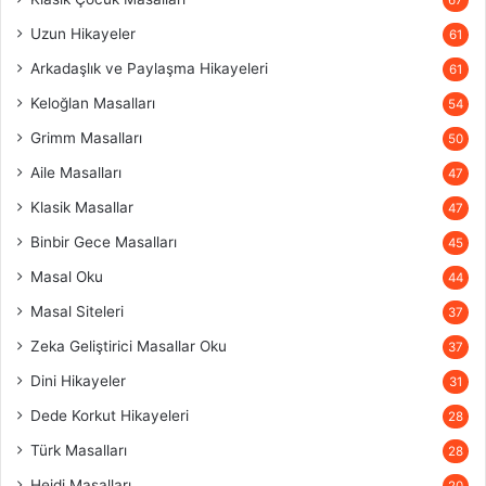
67
Uzun Hikayeler
61
Arkadaşlık ve Paylaşma Hikayeleri
61
Keloğlan Masalları
54
Grimm Masalları
50
Aile Masalları
47
Klasik Masallar
47
Binbir Gece Masalları
45
Masal Oku
44
Masal Siteleri
37
Zeka Geliştirici Masallar Oku
37
Dini Hikayeler
31
Dede Korkut Hikayeleri
28
Türk Masalları
28
Heidi Masalları