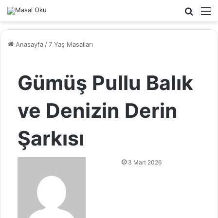
Arama
M
yap
...
Anasayfa
/
7 Yaş Masalları
Gümüş Pullu Balık
ve Denizin Derin
Şarkısı
B
3 Mart 2026
i
r
e
-
p