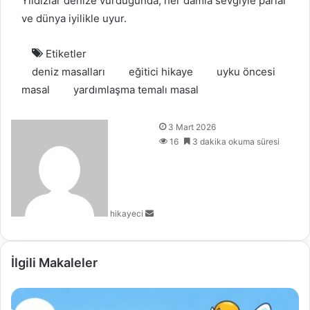
Yıldızlar denize vurduğunda, her damla sevgiyle parlar
ve dünya iyilikle uyur.
Etiketler
deniz masalları
eğitici hikaye
uyku öncesi
masal
yardımlaşma temalı masal
B
3 Mart 2026
i
16
3 dakika okuma süresi
r
e
-
p
hikayeci
o
s
t
a
İlgili Makaleler
g
ö
n