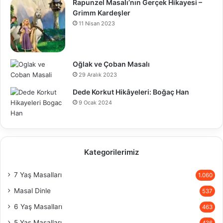
Rapunzel Masalı’nın Gerçek Hikayesi –
Grimm Kardeşler
11 Nisan 2023
Oğlak ve Çoban Masalı
29 Aralık 2023
Dede Korkut Hikâyeleri: Boğaç Han
9 Ocak 2024
Kategorilerimiz
7 Yaş Masalları
1.060
Masal Dinle
537
6 Yaş Masalları
463
5 Yaş Masalları