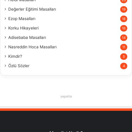
20
Değerler Eğitimi Masalları
19
Ezop Masalları
18
Korku Hikayeleri
16
Adisebaba Masalları
14
Nasreddin Hoca Masalları
11
Kimdir?
5
Özlü Sözler
4
sepette