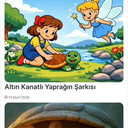
d
e
r
m
e
k
Altın Kanatlı Yaprağın Şarkısı
16 Mart 2026