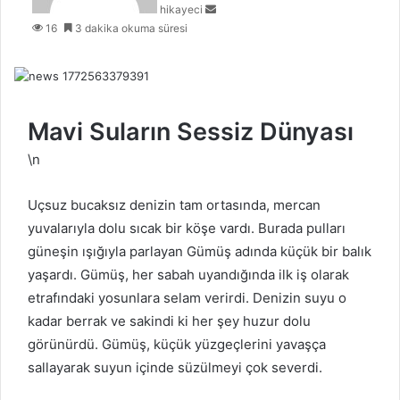
hikayeci
o
16
3 dakika okuma süresi
s
t
a
g
ö
n
Mavi Suların Sessiz Dünyası
d
\n
e
r
m
Uçsuz bucaksız denizin tam ortasında, mercan
e
yuvalarıyla dolu sıcak bir köşe vardı. Burada pulları
k
güneşin ışığıyla parlayan Gümüş adında küçük bir balık
yaşardı. Gümüş, her sabah uyandığında ilk iş olarak
etrafındaki yosunlara selam verirdi. Denizin suyu o
kadar berrak ve sakindi ki her şey huzur dolu
görünürdü. Gümüş, küçük yüzgeçlerini yavaşça
sallayarak suyun içinde süzülmeyi çok severdi.