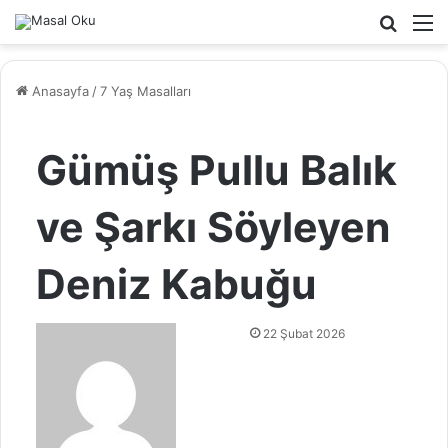
Arama
M
yap
...
Anasayfa
/
7 Yaş Masalları
Gümüş Pullu Balık
ve Şarkı Söyleyen
Deniz Kabuğu
B
22 Şubat 2026
i
r
e
-
p