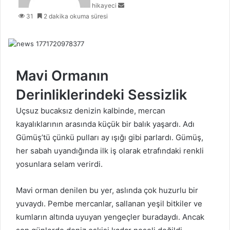
hikayeci
o
31
2 dakika okuma süresi
s
t
a
g
ö
n
Mavi Ormanın
d
Derinliklerindeki Sessizlik
e
r
Uçsuz bucaksız denizin kalbinde, mercan
m
kayalıklarının arasında küçük bir balık yaşardı. Adı
e
k
Gümüş’tü çünkü pulları ay ışığı gibi parlardı. Gümüş,
her sabah uyandığında ilk iş olarak etrafındaki renkli
yosunlara selam verirdi.
Mavi orman denilen bu yer, aslında çok huzurlu bir
yuvaydı. Pembe mercanlar, sallanan yeşil bitkiler ve
kumların altında uyuyan yengeçler buradaydı. Ancak