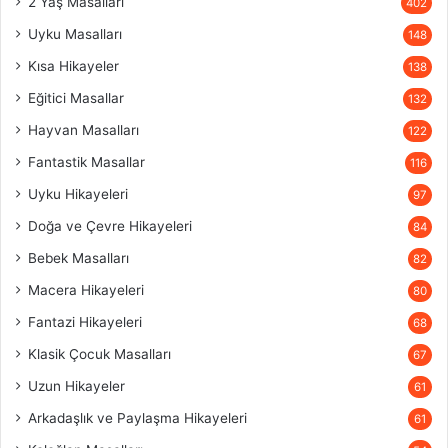
2 Yaş Masalları
402
Uyku Masalları
148
Kısa Hikayeler
138
Eğitici Masallar
132
Hayvan Masalları
122
Fantastik Masallar
116
Uyku Hikayeleri
97
Doğa ve Çevre Hikayeleri
84
Bebek Masalları
82
Macera Hikayeleri
80
Fantazi Hikayeleri
68
Klasik Çocuk Masalları
67
Uzun Hikayeler
61
Arkadaşlık ve Paylaşma Hikayeleri
61