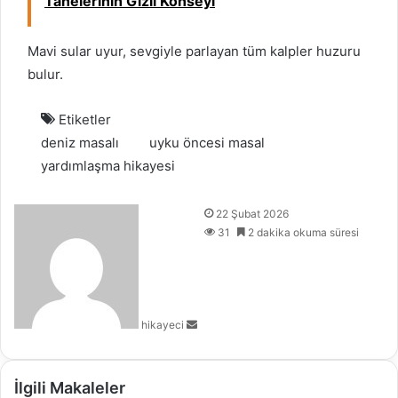
Tanelerinin Gizli Konseyi
Mavi sular uyur, sevgiyle parlayan tüm kalpler huzuru
bulur.
Etiketler
deniz masalı
uyku öncesi masal
yardımlaşma hikayesi
B
22 Şubat 2026
i
31
2 dakika okuma süresi
r
e
-
p
hikayeci
o
s
t
a
İlgili Makaleler