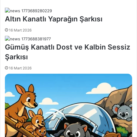
g
ö
n
Altın Kanatlı Yaprağın Şarkısı
d
e
16 Mart 2026
r
m
Gümüş Kanatlı Dost ve Kalbin Sessiz
e
k
Şarkısı
16 Mart 2026