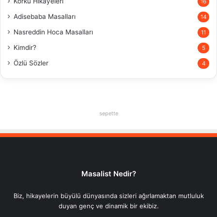
Korku Hikayeleri
16
Adisebaba Masalları
14
Nasreddin Hoca Masalları
11
Kimdir?
5
Özlü Sözler
4
sepette
Masalist Nedir?
Biz, hikayelerin büyülü dünyasında sizleri ağırlamaktan mutluluk
duyan genç ve dinamik bir ekibiz.