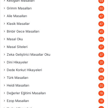
Keloğlan Masalları
54
Grimm Masalları
50
Aile Masalları
47
Klasik Masallar
47
Binbir Gece Masalları
45
Masal Oku
44
Masal Siteleri
37
Zeka Geliştirici Masallar Oku
37
Dini Hikayeler
31
Dede Korkut Hikayeleri
28
Türk Masalları
28
Heidi Masalları
20
Değerler Eğitimi Masalları
19
Ezop Masalları
18