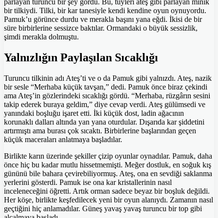
parlayan turuncu bir şey gördü. Bu, tüyleri ateş gibi parlayan minik
bir tilkiydi. Tilki, bir kar tanesiyle kendi kendine oyun oynuyordu.
Pamuk’u görünce durdu ve merakla başını yana eğdi. İkisi de bir
süre birbirlerine sessizce baktılar. Ormandaki o büyük sessizlik,
şimdi merakla dolmuştu.
Yalnızlığın Paylaşılan Sıcaklığı
Turuncu tilkinin adı Ateş’ti ve o da Pamuk gibi yalnızdı. Ateş, nazik
bir sesle “Merhaba küçük tavşan,” dedi. Pamuk önce biraz çekindi
ama Ateş’in gözlerindeki sıcaklığı gördü. “Merhaba, rüzgârın sesini
takip ederek buraya geldim,” diye cevap verdi. Ateş gülümsedi ve
yanındaki boşluğu işaret etti. İki küçük dost, ladin ağacının
korunaklı dalları altında yan yana oturdular. Dışarıda kar şiddetini
artırmıştı ama burası çok sıcaktı. Birbirlerine başlarından geçen
küçük maceraları anlatmaya başladılar.
Birlikte karın üzerinde şekiller çizip oyunlar oynadılar. Pamuk, daha
önce hiç bu kadar mutlu hissetmemişti. Meğer dostluk, en soğuk kış
gününü bile bahara çevirebiliyormuş. Ateş, ona en sevdiği saklanma
yerlerini gösterdi. Pamuk ise ona kar kristallerinin nasıl
inceleneceğini öğretti. Artık orman sadece beyaz bir boşluk değildi.
Her köşe, birlikte keşfedilecek yeni bir oyun alanıydı. Zamanın nasıl
geçtiğini hiç anlamadılar. Güneş yavaş yavaş turuncu bir top gibi
alçalmaya başladı.