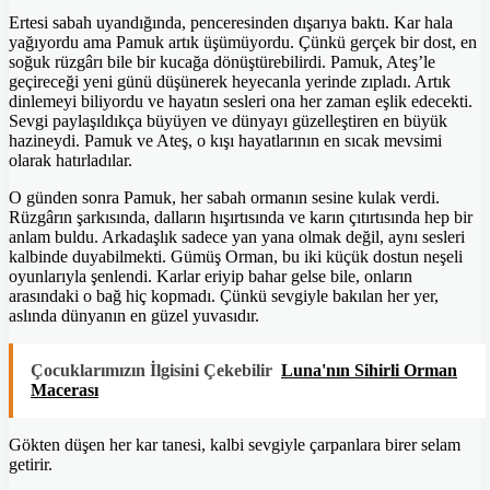
Ertesi sabah uyandığında, penceresinden dışarıya baktı. Kar hala
yağıyordu ama Pamuk artık üşümüyordu. Çünkü gerçek bir dost, en
soğuk rüzgârı bile bir kucağa dönüştürebilirdi. Pamuk, Ateş’le
geçireceği yeni günü düşünerek heyecanla yerinde zıpladı. Artık
dinlemeyi biliyordu ve hayatın sesleri ona her zaman eşlik edecekti.
Sevgi paylaşıldıkça büyüyen ve dünyayı güzelleştiren en büyük
hazineydi. Pamuk ve Ateş, o kışı hayatlarının en sıcak mevsimi
olarak hatırladılar.
O günden sonra Pamuk, her sabah ormanın sesine kulak verdi.
Rüzgârın şarkısında, dalların hışırtısında ve karın çıtırtısında hep bir
anlam buldu. Arkadaşlık sadece yan yana olmak değil, aynı sesleri
kalbinde duyabilmekti. Gümüş Orman, bu iki küçük dostun neşeli
oyunlarıyla şenlendi. Karlar eriyip bahar gelse bile, onların
arasındaki o bağ hiç kopmadı. Çünkü sevgiyle bakılan her yer,
aslında dünyanın en güzel yuvasıdır.
Çocuklarımızın İlgisini Çekebilir
Luna'nın Sihirli Orman
Macerası
Gökten düşen her kar tanesi, kalbi sevgiyle çarpanlara birer selam
getirir.