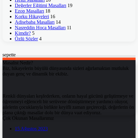
Değerler Eğitimi Masalları
19
Ezop Masalları
18
Korku Hikayeleri
16
Adisebaba Masalları
14
Nasreddin Hoca Masalları
11
Kimdir?
5
Özlü Sözler
4
sepette
Masalist Nedir?
Biz, hikayelerin büyülü dünyasında sizleri ağırlamaktan mutluluk
duyan genç ve dinamik bir ekibiz.
Renkli dünyaları keşfederken, onların hayal gücünü geliştirmeye ve
öğrenmeyi eğlenceli bir serüvene dönüştürmeye yardımcı oluyor,
ailelerin çocuklarıyla birlikte keyifli zaman geçireceği, değerlerin ön
plana çıktığı masallar dolu bir dünya vaat ediyoruz.
Çok Okunan Masallarımız
15 Ağustos 2023