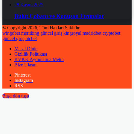
28 Kasım 2025
Bulut Çobanı ve Konuşan Fırtınalar
© Copyright 2026, Tüm Hakları Saklıdır
wingobet
meritking güncel giriş
kingroyal
madridbet
cryptobet
güncel giriş
btcbet
Masal Dinle
Gizlilik Politikası
KVKK Aydınlatma Metni
Bize Ulaşın
Pinterest
Instagram
RSS
Başa dön tuşu