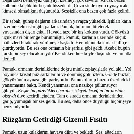
Dışarıdaki bembeyaz dünyayı izlemeyi çok severdi. Ancak bazen
kalbinde küçük bir boşluk hissederdi. Çevresinde oyun oynayacak
kimsesi olmadığını düşünürdü. Sessizlik ona bazen çok fazla gelirdi.
Bir sabah, güneş dağların arkasından yavaşça yükseldi. Işıkları karın
üzerinde elmaslar gibi parladı. Pamuk, burnunu titreterek
yuvasından dışarı çıktı. Havada taze bir kış kokusu vardı. Gökyüzü
uçuk mavi bir renge bürünmüştü. Pamuk, karların üzerinde küçük
pati izleri bırakarak yürümeye başladı. Her adımında karlar hafifçe
çıtırdıyordu. Bu ses ona ormanın bir şarkısı gibi geldi. Acaba bugün
farklı bir şey olacak mıydı? Kendi kendine böyle düşündü ve umutla
ilerledi.
Pamuk, ormanın derinliklerine doğru minik zıplayışlarla yol aldı. Yol
boyunca kristal buz sarkıtlarını ve donmuş gölü izledi. Gölde buzlar,
gökyüzünün aynası gibi parlıyordu. Pamuk durup buzun üzerindeki
yansımasına baktı. Kendi yansıması ona nazikçe gülümsüyor
gibiydi.
Keşke bu güzellikleri beraber izleyebileceğim bir dostum
olsaydı
diye geçirdi içinden. Tam o sırada ormanın derinlerinden
garip, yumuşak bir ses geldi. Bu ses, daha önce duyduğu hiçbir şeye
benzemiyordu.
Rüzgârın Getirdiği Gizemli Fısıltı
Pamuk, uzun kulaklarını havaya dikti ve bekledi. Ses, ağaçların