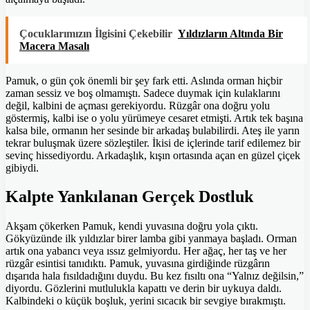
Çocuklarımızın İlgisini Çekebilir
Yıldızların Altında Bir
Macera Masalı
Pamuk, o gün çok önemli bir şey fark etti. Aslında orman hiçbir
zaman sessiz ve boş olmamıştı. Sadece duymak için kulaklarını
değil, kalbini de açması gerekiyordu. Rüzgâr ona doğru yolu
göstermiş, kalbi ise o yolu yürümeye cesaret etmişti. Artık tek başına
kalsa bile, ormanın her sesinde bir arkadaş bulabilirdi. Ateş ile yarın
tekrar buluşmak üzere sözleştiler. İkisi de içlerinde tarif edilemez bir
sevinç hissediyordu. Arkadaşlık, kışın ortasında açan en güzel çiçek
gibiydi.
Kalpte Yankılanan Gerçek Dostluk
Akşam çökerken Pamuk, kendi yuvasına doğru yola çıktı.
Gökyüzünde ilk yıldızlar birer lamba gibi yanmaya başladı. Orman
artık ona yabancı veya ıssız gelmiyordu. Her ağaç, her taş ve her
rüzgâr esintisi tanıdıktı. Pamuk, yuvasına girdiğinde rüzgârın
dışarıda hala fısıldadığını duydu. Bu kez fısıltı ona “Yalnız değilsin,”
diyordu. Gözlerini mutlulukla kapattı ve derin bir uykuya daldı.
Kalbindeki o küçük boşluk, yerini sıcacık bir sevgiye bırakmıştı.