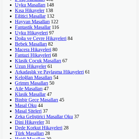
Uyku Masalları
148
Kısa Hikayeler
138
Eğitici Masallar
132
Hayvan Masalları
122
Fantastik Masallar
116
Uyku Hikayeleri
97
Doğa ve Çevre Hikayeleri
84
Bebek Masalları
82
Macera Hikayeleri
80
Fantazi Hikayeleri
68
Klasik Çocuk Masalları
67
Uzun Hikayeler
61
Arkadaşlık ve Paylaşma Hikayeleri
61
Keloğlan Masalları
54
Grimm Masalları
50
Aile Masalları
47
Klasik Masallar
47
Binbir Gece Masalları
45
Masal Oku
44
Masal Siteleri
37
Zeka Geliştirici Masallar Oku
37
Dini Hikayeler
31
Dede Korkut Hikayeleri
28
Türk Masalları
28
Heidi Masalları
20