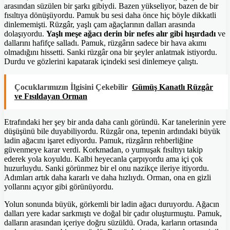
arasından süzülen bir şarkı gibiydi. Bazen yükseliyor, bazen de bir
fısıltıya dönüşüyordu. Pamuk bu sesi daha önce hiç böyle dikkatli
dinlememişti. Rüzgâr, yaşlı çam ağaçlarının dalları arasında
dolaşıyordu.
Yaşlı meşe ağacı derin bir nefes alır gibi hışırdadı
ve
dallarını hafifçe salladı. Pamuk, rüzgârın sadece bir hava akımı
olmadığını hissetti. Sanki rüzgâr ona bir şeyler anlatmak istiyordu.
Durdu ve gözlerini kapatarak içindeki sesi dinlemeye çalıştı.
Çocuklarımızın İlgisini Çekebilir
Gümüş Kanatlı Rüzgâr
ve Fısıldayan Orman
Etrafındaki her şey bir anda daha canlı göründü. Kar tanelerinin yere
düşüşünü bile duyabiliyordu. Rüzgâr ona, tepenin ardındaki büyük
ladin ağacını işaret ediyordu. Pamuk, rüzgârın rehberliğine
güvenmeye karar verdi. Korkmadan, o yumuşak fısıltıyı takip
ederek yola koyuldu. Kalbi heyecanla çarpıyordu ama içi çok
huzurluydu. Sanki görünmez bir el onu nazikçe ileriye itiyordu.
Adımları artık daha kararlı ve daha hızlıydı. Orman, ona en gizli
yollarını açıyor gibi görünüyordu.
Yolun sonunda büyük, görkemli bir ladin ağacı duruyordu. Ağacın
dalları yere kadar sarkmıştı ve doğal bir çadır oluşturmuştu. Pamuk,
dalların arasından içeriye doğru süzüldü. Orada, karların ortasında