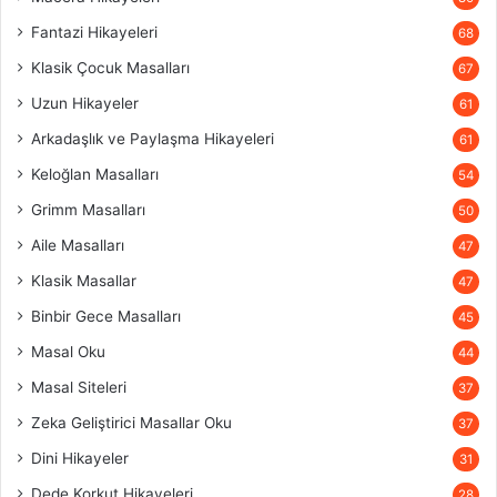
Fantazi Hikayeleri
68
Klasik Çocuk Masalları
67
Uzun Hikayeler
61
Arkadaşlık ve Paylaşma Hikayeleri
61
Keloğlan Masalları
54
Grimm Masalları
50
Aile Masalları
47
Klasik Masallar
47
Binbir Gece Masalları
45
Masal Oku
44
Masal Siteleri
37
Zeka Geliştirici Masallar Oku
37
Dini Hikayeler
31
Dede Korkut Hikayeleri
28