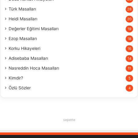
Türk Masalları
28
Heidi Masalları
20
Değerler Eğitimi Masalları
19
Ezop Masalları
18
Korku Hikayeleri
16
Adisebaba Masalları
14
Nasreddin Hoca Masalları
11
Kimdir?
5
Özlü Sözler
4
sepette