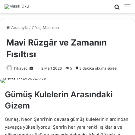
Arama
M
yap
...
Anasayfa
/
7 Yaş Masalları
Mavi Rüzgâr ve Zamanın
Fısıltısı
hikayeci
B
2 Mart 2026
5
3 dakika okuma süresi
i
r
e
Gümüş Kulelerin Arasındaki
-
Gizem
p
o
Güneş, Neon Şehri’nin devasa gümüş kulelerinin ardından
s
t
yavaşça yükseliyordu. Şehrin her yanı renkli ışıklarla ve
a
gökyüzünde süzülen araçlarla doluydu. Mavi Rüzgâr, o