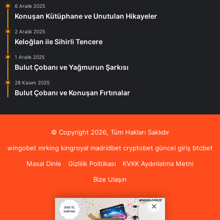
6 Aralık 2025
Konuşan Kütüphane ve Unutulan Hikayeler
2 Aralık 2025
Keloğlan ile Sihirli Tencere
1 Aralık 2025
Bulut Çobanı ve Yağmurun Şarkısı
28 Kasım 2025
Bulut Çobanı ve Konuşan Fırtınalar
© Copyright 2026, Tüm Hakları Saklıdır
wingobet
mrking
kingroyal
madridbet
cryptobet güncel giriş
btcbet
Masal Dinle
Gizlilik Politikası
KVKK Aydınlatma Metni
Bize Ulaşın
Pinterest
Instagram
RSS