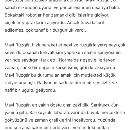
g
sabah erkenden uyandı ve penceresinden dışarıya baktı.
ö
Sokaktaki robotlar her zamanki gibi işlerine gidiyor,
n
çiçekler yapraklarını açıyordu. Ancak havada tarif
d
edilemez, çok tuhaf bir durgunluk vardı.
e
r
Mavi Rüzgâr, hızlı hareket etmeyi ve rüzgârla yarışmayı çok
m
severdi. O sabah kahvaltısını yaparken saatin saniyesinin
e
yerinde saydığını fark etti. Normalde neşeyle ilerleyen
k
zaman, sanki bir engelle karşılaşmış gibi duraksıyordu.
Mavi Rüzgâr bu durumu anlamak için mutfaktaki küçük
radyosunu açtı. Radyodan sadece derin bir sessizlik ve
hafif bir uğultu geliyordu.
Mavi Rüzgâr, en yakın dostu olan zeki tilki Sarıkuyruk’un
yanına gitti. Sarıkuyruk, laboratuvarında büyük merceklerle
gökyüzünü ve zaman grafiklerini inceliyordu. Yüzünde
endişeli ama sakin bir ifade vardı ve elindeki notları