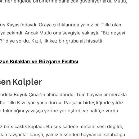
or, her engelde birbirlerine daha çok güveniyorlardı. Mutlu,
ş Kayası’ndaydı. Oraya çıktıklarında yalnız bir Tilki olan
maya çekindi. Ancak Mutlu ona sevgiyle yaklaştı. “Biz neşeyi
 diye sordu. Kızıl, ilk kez bir gruba ait hissetti.
zun Kulakları ve Rüzgarın Fısıltısı
şen Kalpler
indeki Büyük Çınar’ın altına döndü. Tüm hayvanlar merakla
ta Tilki Kızıl yan yana durdu. Parçalar birleştiğinde yıldız
lin tokmağını yavaşça yerine yerleştirdi ve hafifçe vurdu.
 bir sıcaklık kapladı. Bu ses sadece metalin sesi değildi;
lan tavşanlar barıştı, yalnız hisseden hayvanlar kalabalığa