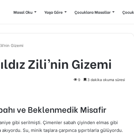
Masal Oku
Yaşa Göre
Çocuklara Masallar
Çocuk
li’nin Gizemi
ldız Zili’nin Gizemi
9
3 dakika okuma süresi
bahı ve Beklenmedik Misafir
aniye gibi serilmişti. Çimenler sabah çiyinden elmas gibi
la akıyordu. Su, minik taşlara çarpınca şıpırtılarla gülüyordu.