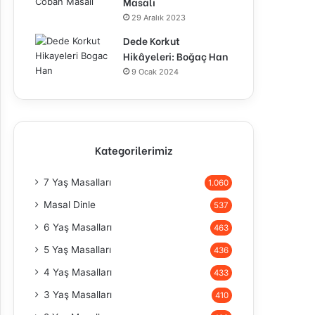
Masalı
29 Aralık 2023
Dede Korkut
Hikâyeleri: Boğaç Han
9 Ocak 2024
Kategorilerimiz
7 Yaş Masalları
1.060
Masal Dinle
537
6 Yaş Masalları
463
5 Yaş Masalları
436
4 Yaş Masalları
433
3 Yaş Masalları
410