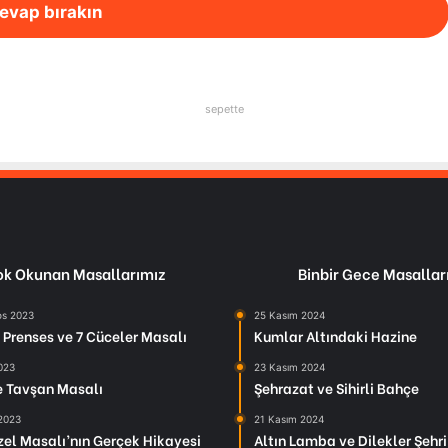
evap bırakın
sepette
k Okunan Masallarımız
Binbir Gece Masallar
os 2023
25 Kasım 2024
Prenses ve 7 Cüceler Masalı
Kumlar Altındaki Hazine
2023
23 Kasım 2024
le Tavşan Masalı
Şehrazat ve Sihirli Bahçe
 2023
21 Kasım 2024
el Masalı’nın Gerçek Hikayesi
Altın Lamba ve Dilekler Şehri