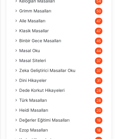
Keloğlan Masalları
54
Grimm Masalları
50
Aile Masalları
47
Klasik Masallar
47
Binbir Gece Masalları
45
Masal Oku
44
Masal Siteleri
37
Zeka Geliştirici Masallar Oku
37
Dini Hikayeler
31
Dede Korkut Hikayeleri
28
Türk Masalları
28
Heidi Masalları
20
Değerler Eğitimi Masalları
19
Ezop Masalları
18