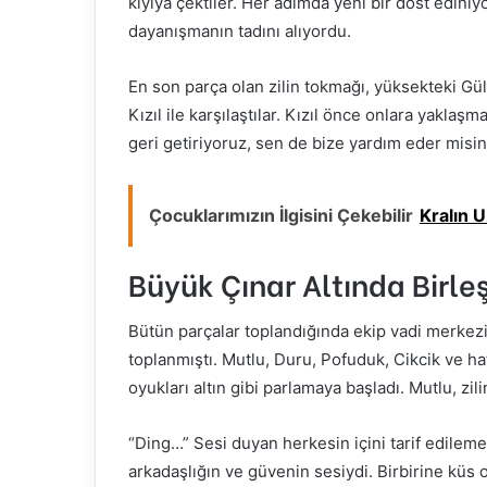
kıyıya çektiler. Her adımda yeni bir dost ediniy
dayanışmanın tadını alıyordu.
En son parça olan zilin tokmağı, yüksekteki Gülü
Kızıl ile karşılaştılar. Kızıl önce onlara yaklaş
geri getiriyoruz, sen de bize yardım eder misin?”
Çocuklarımızın İlgisini Çekebilir
Kralın U
Büyük Çınar Altında Birle
Bütün parçalar toplandığında ekip vadi merkez
toplanmıştı. Mutlu, Duru, Pofuduk, Cikcik ve hat
oyukları altın gibi parlamaya başladı. Mutlu, zi
“Ding…” Sesi duyan herkesin içini tarif edilemez
arkadaşlığın ve güvenin sesiydi. Birbirine küs o