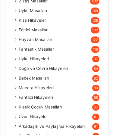
2 Yaş Masalları
402
Uyku Masalları
148
Kısa Hikayeler
138
Eğitici Masallar
132
Hayvan Masalları
122
Fantastik Masallar
116
Uyku Hikayeleri
97
Doğa ve Çevre Hikayeleri
84
Bebek Masalları
82
Macera Hikayeleri
80
Fantazi Hikayeleri
68
Klasik Çocuk Masalları
67
Uzun Hikayeler
61
Arkadaşlık ve Paylaşma Hikayeleri
61