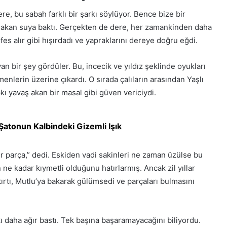
Dere, bu sabah farklı bir şarkı söylüyor. Bence bize bir
rak akan suya baktı. Gerçekten de dere, her zamankinden daha
es alır gibi hışırdadı ve yapraklarını dereye doğru eğdi.
an bir şey gördüler. Bu, incecik ve yıldız şeklinde oyukları
enlerin üzerine çıkardı. O sırada çalıların arasından Yaşlı
pkı yavaş akan bir masal gibi güven vericiydi.
atonun Kalbindeki Gizemli Işık
t bir parça,” dedi. Eskiden vadi sakinleri ne zaman üzülse bu
ın ne kadar kıymetli olduğunu hatırlarmış. Ancak zil yıllar
ırtı, Mutlu’ya bakarak gülümsedi ve parçaları bulmasını
kı daha ağır bastı. Tek başına başaramayacağını biliyordu.