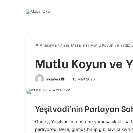
Anasayfa
/
7 Yaş Masalları
/
Mutlu Koyun ve Yıldız Zi
Mutlu Koyun ve Yı
hikayeci
B
13 Mart 2026
i
r
e
Yeşilvadi’nin Parlayan Sa
-
p
Güneş, Yeşilvadi’nin üstüne yumuşacık bir batt
o
parlıyordu. Dere, gümüş bir ip gibi kıvrıla kıvrı
s