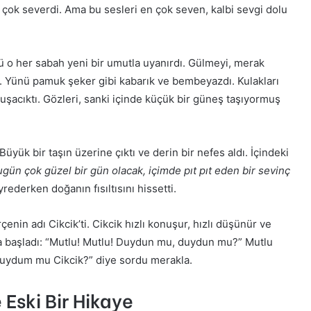
 çok severdi. Ama bu sesleri en çok seven, kalbi sevgi dolu
 o her sabah yeni bir umutla uyanırdı. Gülmeyi, merak
i. Yünü pamuk şeker gibi kabarık ve bembeyazdı. Kulakları
uşacıktı. Gözleri, sanki içinde küçük bir güneş taşıyormuş
yük bir taşın üzerine çıktı ve derin bir nefes aldı. İçindeki
gün çok güzel bir gün olacak, içimde pıt pıt eden bir sevinç
rederken doğanın fısıltısını hissetti.
çenin adı Cikcik’ti. Cikcik hızlı konuşur, hızlı düşünür ve
a başladı: “Mutlu! Mutlu! Duydun mu, duydun mu?” Mutlu
 duydum mu Cikcik?” diye sordu merakla.
 Eski Bir Hikaye