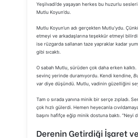
t
Yeşilvadi’de yaşayan herkes bu huzurlu sesleri
a
Mutlu Koyun’du.
g
ö
Mutlu Koyun’un adı gerçekten Mutlu’ydu. Çünkü
n
etmeyi ve arkadaşlarına teşekkür etmeyi bilird
d
ise rüzgarda sallanan taze yapraklar kadar yum
e
gibi sıcaktı.
r
m
O sabah Mutlu, sürüden çok daha erken kalktı. Bü
e
sevinç yerinde duramıyordu. Kendi kendine,
Bu
k
var
diye düşündü. Mutlu, vadinin güzelliğini sey
Tam o sırada yanına minik bir serçe zıpladı. Ser
çok hızlı gülerdi. Hemen heyecanla cıvıldamay
başını hafifçe eğip minik dostuna baktı. “Neyi
Derenin Getirdiği İşaret ve