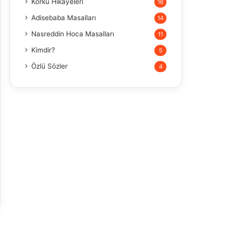
Korku Hikayeleri
16
Adisebaba Masalları
14
Nasreddin Hoca Masalları
11
Kimdir?
5
Özlü Sözler
4