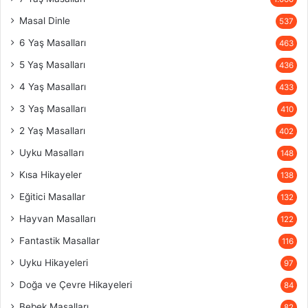
Masal Dinle
537
6 Yaş Masalları
463
5 Yaş Masalları
436
4 Yaş Masalları
433
3 Yaş Masalları
410
2 Yaş Masalları
402
Uyku Masalları
148
Kısa Hikayeler
138
Eğitici Masallar
132
Hayvan Masalları
122
Fantastik Masallar
116
Uyku Hikayeleri
97
Doğa ve Çevre Hikayeleri
84
Bebek Masalları
82