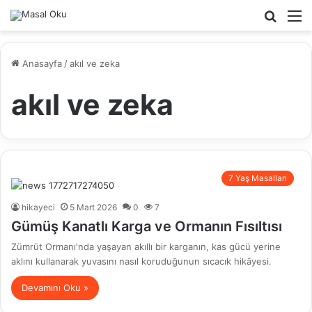
Arama
M
yap
...
Anasayfa
/
akıl ve zeka
akıl ve zeka
7 Yaş Masalları
hikayeci
5 Mart 2026
0
7
Gümüş Kanatlı Karga ve Ormanın Fısıltısı
Zümrüt Ormanı'nda yaşayan akıllı bir karganın, kas gücü yerine
aklını kullanarak yuvasını nasıl koruduğunun sıcacık hikâyesi.
Devamını Oku »