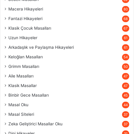
Macera Hikayeleri
80
Fantazi Hikayeleri
68
Klasik Çocuk Masalları
67
Uzun Hikayeler
61
Arkadaşlık ve Paylaşma Hikayeleri
61
Keloğlan Masalları
54
Grimm Masalları
50
Aile Masalları
47
Klasik Masallar
47
Binbir Gece Masalları
45
Masal Oku
44
Masal Siteleri
37
Zeka Geliştirici Masallar Oku
37
Dini Hikayeler
31