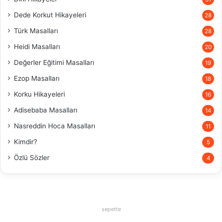
Dede Korkut Hikayeleri
28
Türk Masalları
28
Heidi Masalları
20
Değerler Eğitimi Masalları
19
Ezop Masalları
18
Korku Hikayeleri
16
Adisebaba Masalları
14
Nasreddin Hoca Masalları
11
Kimdir?
5
Özlü Sözler
4
sepette