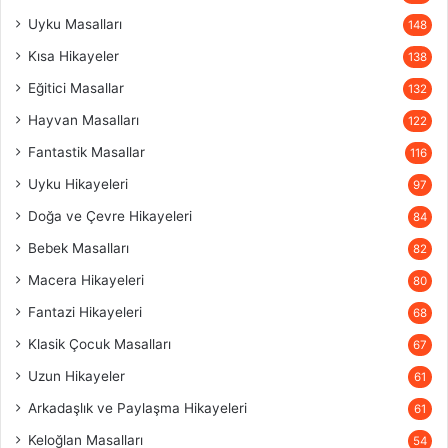
Uyku Masalları
148
Kısa Hikayeler
138
Eğitici Masallar
132
Hayvan Masalları
122
Fantastik Masallar
116
Uyku Hikayeleri
97
Doğa ve Çevre Hikayeleri
84
Bebek Masalları
82
Macera Hikayeleri
80
Fantazi Hikayeleri
68
Klasik Çocuk Masalları
67
Uzun Hikayeler
61
Arkadaşlık ve Paylaşma Hikayeleri
61
Keloğlan Masalları
54