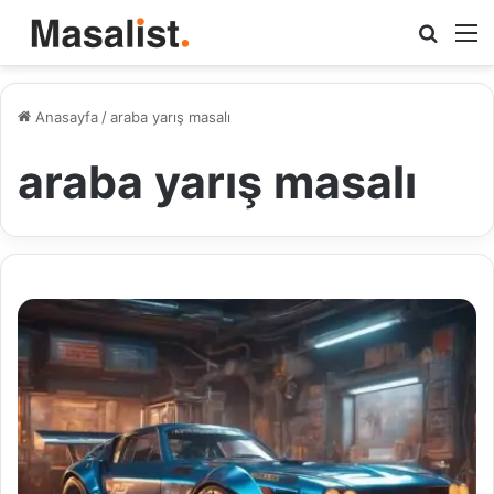
Arama
M
yap
...
Anasayfa
/
araba yarış masalı
araba yarış masalı