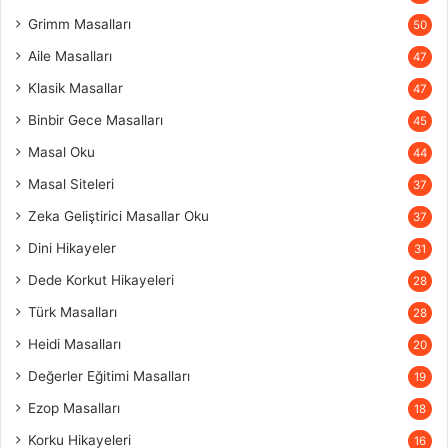
Grimm Masalları
50
Aile Masalları
47
Klasik Masallar
47
Binbir Gece Masalları
45
Masal Oku
44
Masal Siteleri
37
Zeka Geliştirici Masallar Oku
37
Dini Hikayeler
31
Dede Korkut Hikayeleri
28
Türk Masalları
28
Heidi Masalları
20
Değerler Eğitimi Masalları
19
Ezop Masalları
18
Korku Hikayeleri
16