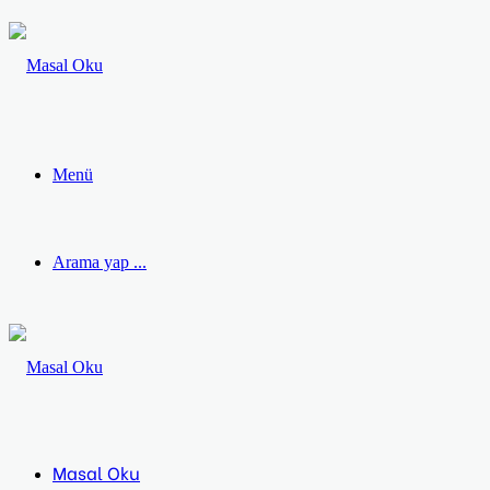
Menü
Arama yap ...
Masal Oku