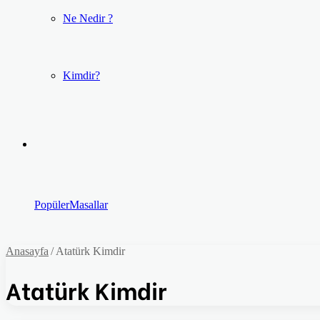
Ne Nedir ?
Kimdir?
Popüler
Masallar
Anasayfa
/
Atatürk Kimdir
Atatürk Kimdir