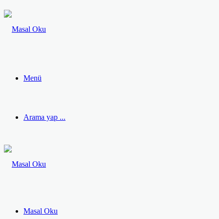
Menü
Arama yap ...
Masal Oku