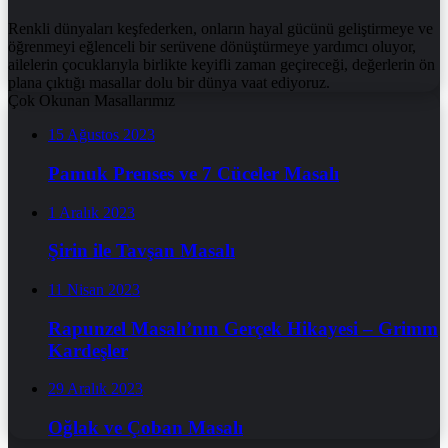
Renkli dünyaları keşfederken, onların hayal gücünü geliştirmeye ve
öğrenmeyi eğlenceli bir serüvene dönüştürmeye yardımcı oluyor,
ailelerin çocuklarıyla birlikte keyifli zaman geçireceği, değerlerin ön
plana çıktığı masallar dolu bir dünya vaat ediyoruz.
Çok Okunan Masallarımız
15 Ağustos 2023
Pamuk Prenses ve 7 Cüceler Masalı
1 Aralık 2023
Şirin ile Tavşan Masalı
11 Nisan 2023
Rapunzel Masalı’nın Gerçek Hikayesi – Grimm
Kardeşler
29 Aralık 2023
Oğlak ve Çoban Masalı