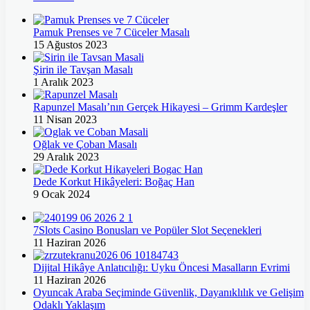
Pamuk Prenses ve 7 Cüceler Masalı
15 Ağustos 2023
Şirin ile Tavşan Masalı
1 Aralık 2023
Rapunzel Masalı’nın Gerçek Hikayesi – Grimm Kardeşler
11 Nisan 2023
Oğlak ve Çoban Masalı
29 Aralık 2023
Dede Korkut Hikâyeleri: Boğaç Han
9 Ocak 2024
7Slots Casino Bonusları ve Popüler Slot Seçenekleri
11 Haziran 2026
Dijital Hikâye Anlatıcılığı: Uyku Öncesi Masalların Evrimi
11 Haziran 2026
Oyuncak Araba Seçiminde Güvenlik, Dayanıklılık ve Gelişim
Odaklı Yaklaşım