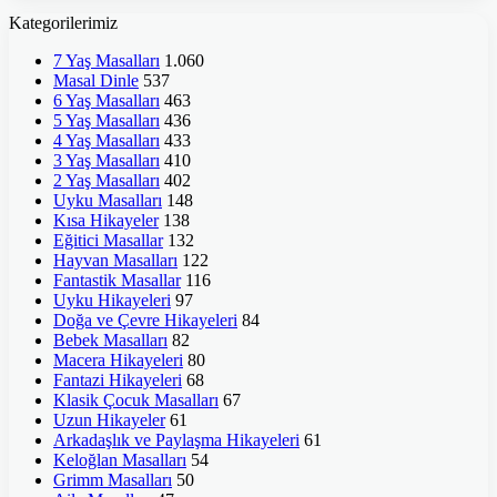
Kategorilerimiz
7 Yaş Masalları
1.060
Masal Dinle
537
6 Yaş Masalları
463
5 Yaş Masalları
436
4 Yaş Masalları
433
3 Yaş Masalları
410
2 Yaş Masalları
402
Uyku Masalları
148
Kısa Hikayeler
138
Eğitici Masallar
132
Hayvan Masalları
122
Fantastik Masallar
116
Uyku Hikayeleri
97
Doğa ve Çevre Hikayeleri
84
Bebek Masalları
82
Macera Hikayeleri
80
Fantazi Hikayeleri
68
Klasik Çocuk Masalları
67
Uzun Hikayeler
61
Arkadaşlık ve Paylaşma Hikayeleri
61
Keloğlan Masalları
54
Grimm Masalları
50