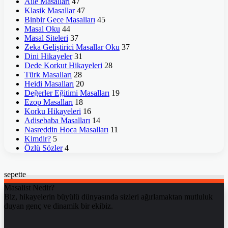
Aile Masalları
47
Klasik Masallar
47
Binbir Gece Masalları
45
Masal Oku
44
Masal Siteleri
37
Zeka Geliştirici Masallar Oku
37
Dini Hikayeler
31
Dede Korkut Hikayeleri
28
Türk Masalları
28
Heidi Masalları
20
Değerler Eğitimi Masalları
19
Ezop Masalları
18
Korku Hikayeleri
16
Adisebaba Masalları
14
Nasreddin Hoca Masalları
11
Kimdir?
5
Özlü Sözler
4
sepette
Masalist Nedir?
Biz, hikayelerin büyülü dünyasında sizleri ağırlamaktan mutluluk
duyan genç ve dinamik bir ekibiz.