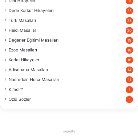
Dini Hikayeler
31
Dede Korkut Hikayeleri
28
Türk Masalları
28
Heidi Masalları
20
Değerler Eğitimi Masalları
19
Ezop Masalları
18
Korku Hikayeleri
16
Adisebaba Masalları
14
Nasreddin Hoca Masalları
11
Kimdir?
5
Özlü Sözler
4
sepette