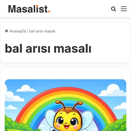
Arama
M
yap
...
Anasayfa
/
bal arısı masalı
bal arısı masalı