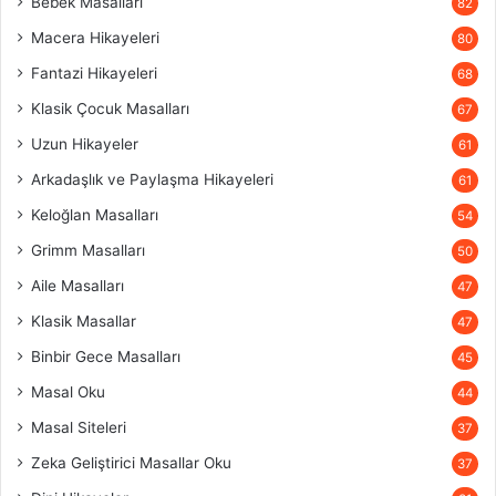
Bebek Masalları
82
Macera Hikayeleri
80
Fantazi Hikayeleri
68
Klasik Çocuk Masalları
67
Uzun Hikayeler
61
Arkadaşlık ve Paylaşma Hikayeleri
61
Keloğlan Masalları
54
Grimm Masalları
50
Aile Masalları
47
Klasik Masallar
47
Binbir Gece Masalları
45
Masal Oku
44
Masal Siteleri
37
Zeka Geliştirici Masallar Oku
37