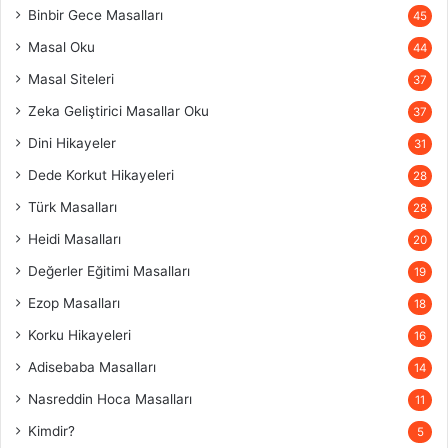
Binbir Gece Masalları
45
Masal Oku
44
Masal Siteleri
37
Zeka Geliştirici Masallar Oku
37
Dini Hikayeler
31
Dede Korkut Hikayeleri
28
Türk Masalları
28
Heidi Masalları
20
Değerler Eğitimi Masalları
19
Ezop Masalları
18
Korku Hikayeleri
16
Adisebaba Masalları
14
Nasreddin Hoca Masalları
11
Kimdir?
5