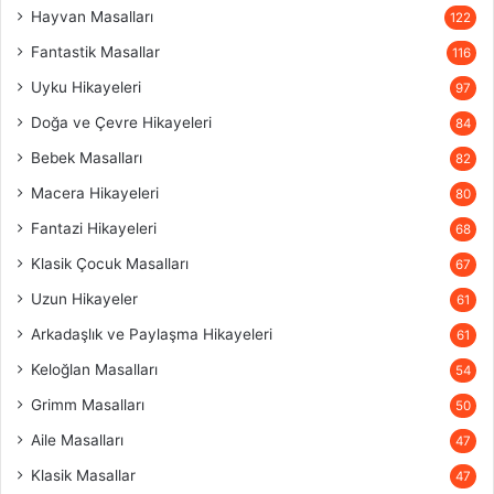
Hayvan Masalları
122
Fantastik Masallar
116
Uyku Hikayeleri
97
Doğa ve Çevre Hikayeleri
84
Bebek Masalları
82
Macera Hikayeleri
80
Fantazi Hikayeleri
68
Klasik Çocuk Masalları
67
Uzun Hikayeler
61
Arkadaşlık ve Paylaşma Hikayeleri
61
Keloğlan Masalları
54
Grimm Masalları
50
Aile Masalları
47
Klasik Masallar
47