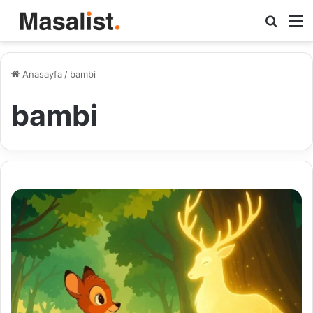
Arama
M
yap
...
Anasayfa
/
bambi
bambi