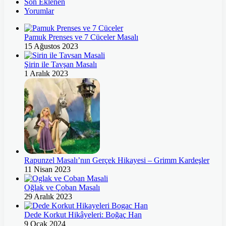
Son Eklenen
Yorumlar
Pamuk Prenses ve 7 Cüceler Masalı
15 Ağustos 2023
Şirin ile Tavşan Masalı
1 Aralık 2023
Rapunzel Masalı’nın Gerçek Hikayesi – Grimm Kardeşler
11 Nisan 2023
Oğlak ve Çoban Masalı
29 Aralık 2023
Dede Korkut Hikâyeleri: Boğaç Han
9 Ocak 2024