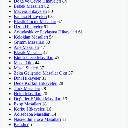
Doğa ve Çevre Hikayeleri
84
Bebek Masalları
82
Macera Hikayeleri
80
Fantazi Hikayeleri
68
Klasik Çocuk Masalları
67
Uzun Hikayeler
61
Arkadaşlık ve Paylaşma Hikayeleri
61
Keloğlan Masalları
54
Grimm Masalları
50
Aile Masalları
47
Klasik Masallar
47
Binbir Gece Masalları
45
Masal Oku
44
Masal Siteleri
37
Zeka Geliştirici Masallar Oku
37
Dini Hikayeler
31
Dede Korkut Hikayeleri
28
Türk Masalları
28
Heidi Masalları
20
Değerler Eğitimi Masalları
19
Ezop Masalları
18
Korku Hikayeleri
16
Adisebaba Masalları
14
Nasreddin Hoca Masalları
11
Kimdir?
5