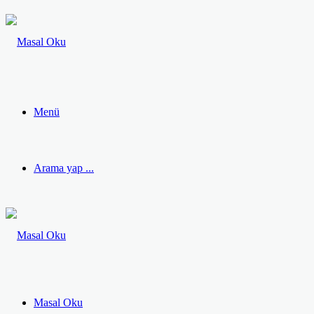
Menü
Arama yap ...
Masal Oku