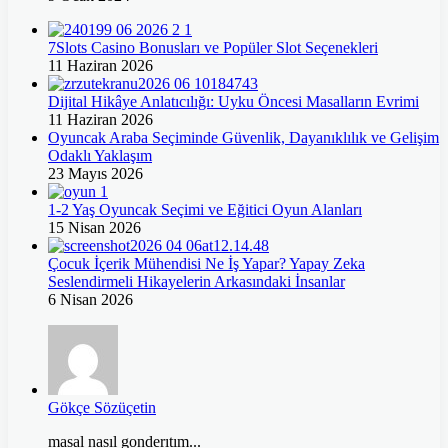
7Slots Casino Bonusları ve Popüler Slot Seçenekleri
11 Haziran 2026
Dijital Hikâye Anlatıcılığı: Uyku Öncesi Masalların Evrimi
11 Haziran 2026
Oyuncak Araba Seçiminde Güvenlik, Dayanıklılık ve Gelişim
Odaklı Yaklaşım
23 Mayıs 2026
1-2 Yaş Oyuncak Seçimi ve Eğitici Oyun Alanları
15 Nisan 2026
Çocuk İçerik Mühendisi Ne İş Yapar? Yapay Zeka
Seslendirmeli Hikayelerin Arkasındaki İnsanlar
6 Nisan 2026
Gökçe Sözüçetin
masal nasıl gonderıtım...