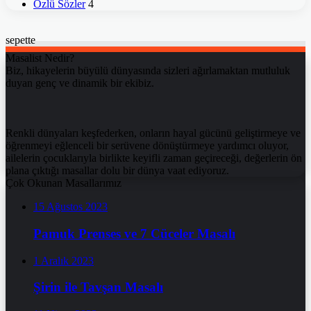
Özlü Sözler
4
sepette
Masalist Nedir?
Biz, hikayelerin büyülü dünyasında sizleri ağırlamaktan mutluluk
duyan genç ve dinamik bir ekibiz.
Renkli dünyaları keşfederken, onların hayal gücünü geliştirmeye ve
öğrenmeyi eğlenceli bir serüvene dönüştürmeye yardımcı oluyor,
ailelerin çocuklarıyla birlikte keyifli zaman geçireceği, değerlerin ön
plana çıktığı masallar dolu bir dünya vaat ediyoruz.
Çok Okunan Masallarımız
15 Ağustos 2023
Pamuk Prenses ve 7 Cüceler Masalı
1 Aralık 2023
Şirin ile Tavşan Masalı