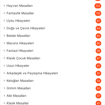
Hayvan Masalları
122
Fantastik Masallar
116
Uyku Hikayeleri
97
Doğa ve Çevre Hikayeleri
84
Bebek Masalları
82
Macera Hikayeleri
80
Fantazi Hikayeleri
68
Klasik Çocuk Masalları
67
Uzun Hikayeler
61
Arkadaşlık ve Paylaşma Hikayeleri
61
Keloğlan Masalları
54
Grimm Masalları
50
Aile Masalları
47
Klasik Masallar
47