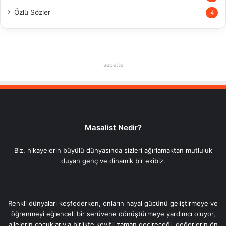
Özlü Sözler
4
sepette
Masalist Nedir?
Biz, hikayelerin büyülü dünyasında sizleri ağırlamaktan mutluluk
duyan genç ve dinamik bir ekibiz.
Renkli dünyaları keşfederken, onların hayal gücünü geliştirmeye ve
öğrenmeyi eğlenceli bir serüvene dönüştürmeye yardımcı oluyor,
ailelerin çocuklarıyla birlikte keyifli zaman geçireceği, değerlerin ön