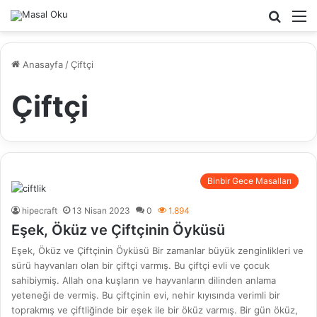
Arama
M
yap
...
Anasayfa
/
Çiftçi
Çiftçi
Binbir Gece Masalları
hipecraft
13 Nisan 2023
0
1.894
Eşek, Öküz ve Çiftçinin Öyküsü
Eşek, Öküz ve Çiftçinin Öyküsü Bir zamanlar büyük zenginlikleri ve
sürü hayvanları olan bir çiftçi varmış. Bu çiftçi evli ve çocuk
sahibiymiş. Allah ona kuşların ve hayvanların dilinden anlama
yeteneği de vermiş. Bu çiftçinin evi, nehir kıyısında verimli bir
toprakmış ve çiftliğinde bir eşek ile bir öküz varmış. Bir gün öküz,