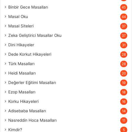
Binbir Gece Masalları
45
Masal Oku
44
Masal Siteleri
37
Zeka Geliştirici Masallar Oku
37
Dini Hikayeler
31
Dede Korkut Hikayeleri
28
Türk Masalları
28
Heidi Masalları
20
Değerler Eğitimi Masalları
19
Ezop Masalları
18
Korku Hikayeleri
16
Adisebaba Masalları
14
Nasreddin Hoca Masalları
11
Kimdir?
5