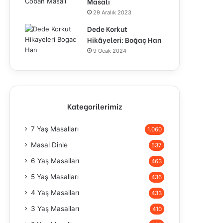
Masalı
29 Aralık 2023
Dede Korkut
Hikâyeleri: Boğaç Han
9 Ocak 2024
Kategorilerimiz
7 Yaş Masalları
1.060
Masal Dinle
537
6 Yaş Masalları
463
5 Yaş Masalları
436
4 Yaş Masalları
433
3 Yaş Masalları
410