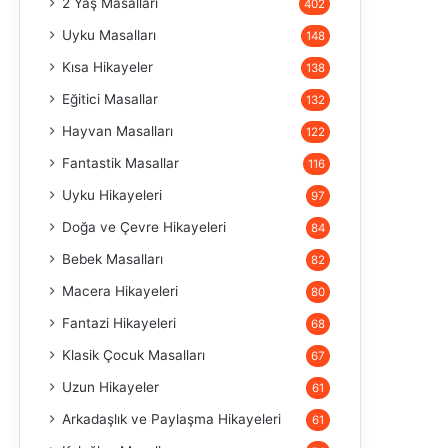
2 Yaş Masalları
402
Uyku Masalları
148
Kısa Hikayeler
138
Eğitici Masallar
132
Hayvan Masalları
122
Fantastik Masallar
116
Uyku Hikayeleri
97
Doğa ve Çevre Hikayeleri
84
Bebek Masalları
82
Macera Hikayeleri
80
Fantazi Hikayeleri
68
Klasik Çocuk Masalları
67
Uzun Hikayeler
61
Arkadaşlık ve Paylaşma Hikayeleri
61