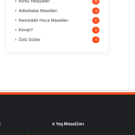
Korku Hikayeleri
16
Adisebaba Masalları
14
Nasreddin Hoca Masalları
11
Kimdir?
5
Özlü Sözler
4
ı
6 Yaş Masalları