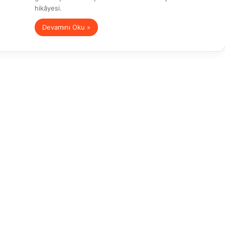
hikâyesi.
Devamını Oku »