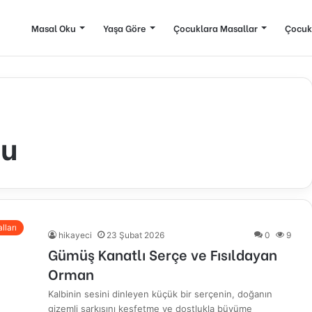
Masal Oku
Yaşa Göre
Çocuklara Masallar
Çocuk
ru
lları
hikayeci
23 Şubat 2026
0
9
Gümüş Kanatlı Serçe ve Fısıldayan
Orman
Kalbinin sesini dinleyen küçük bir serçenin, doğanın
gizemli şarkısını keşfetme ve dostlukla büyüme