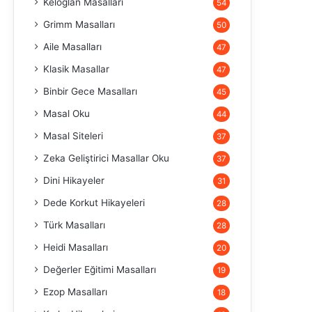
Keloğlan Masalları
54
Grimm Masalları
50
Aile Masalları
47
Klasik Masallar
47
Binbir Gece Masalları
45
Masal Oku
44
Masal Siteleri
37
Zeka Geliştirici Masallar Oku
37
Dini Hikayeler
31
Dede Korkut Hikayeleri
28
Türk Masalları
28
Heidi Masalları
20
Değerler Eğitimi Masalları
19
Ezop Masalları
18