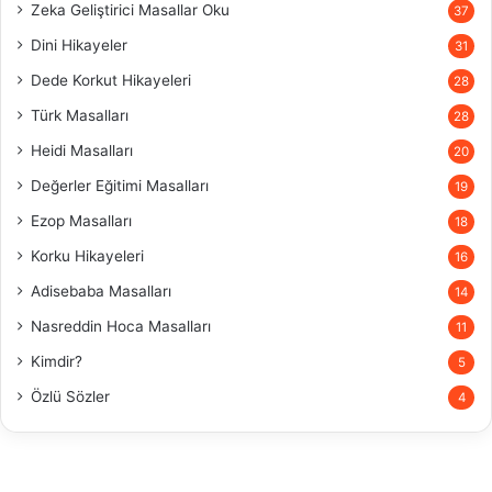
Zeka Geliştirici Masallar Oku
37
Dini Hikayeler
31
Dede Korkut Hikayeleri
28
Türk Masalları
28
Heidi Masalları
20
Değerler Eğitimi Masalları
19
Ezop Masalları
18
Korku Hikayeleri
16
Adisebaba Masalları
14
Nasreddin Hoca Masalları
11
Kimdir?
5
Özlü Sözler
4