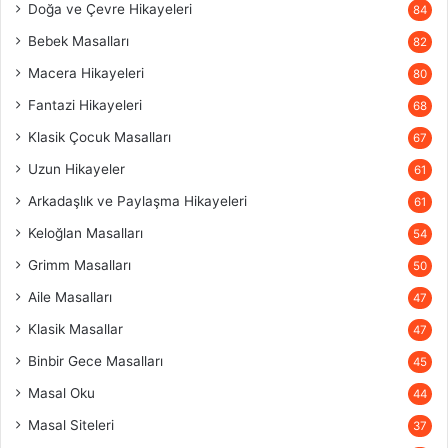
Doğa ve Çevre Hikayeleri
84
Bebek Masalları
82
Macera Hikayeleri
80
Fantazi Hikayeleri
68
Klasik Çocuk Masalları
67
Uzun Hikayeler
61
Arkadaşlık ve Paylaşma Hikayeleri
61
Keloğlan Masalları
54
Grimm Masalları
50
Aile Masalları
47
Klasik Masallar
47
Binbir Gece Masalları
45
Masal Oku
44
Masal Siteleri
37