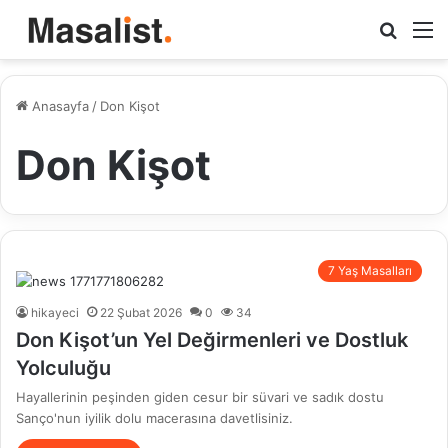
Arama
M
yap
...
Anasayfa
/
Don Kişot
Don Kişot
7 Yaş Masalları
hikayeci
22 Şubat 2026
0
34
Don Kişot’un Yel Değirmenleri ve Dostluk
Yolculuğu
Hayallerinin peşinden giden cesur bir süvari ve sadık dostu
Sanço'nun iyilik dolu macerasına davetlisiniz.