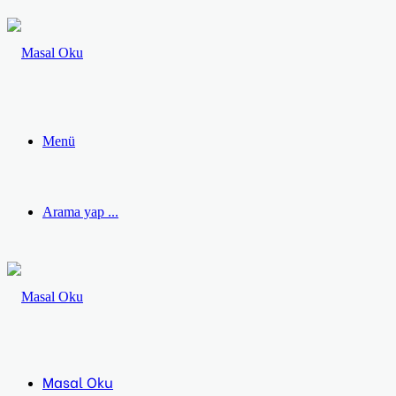
Menü
Arama yap ...
Masal Oku