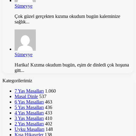
Sümeyye
Çok güzel gerçekten kızıma okudum bugün kaleminize
sağlık...
Sümeyye
Harika! Kızıma okudum bugün, eşim de dinledi çok hoşuna
gitt...
Kategorilerimiz
7 Yaş Masalları
1.060
Masal Dinle
537
6 Yaş Masalları
463
5 Yaş Masalları
436
4 Yaş Masalları
433
3 Yaş Masalları
410
2 Yaş Masalları
402
Uyku Masalları
148
Kısa Hikayeler
138