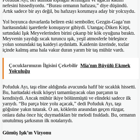
nefesini hissediyordu. “Burası ormanın hafızası,” diye düşündü.
Artık sadece bir ayı değil, bu hafızayı korumaya aday bir yolcuydu.
Yol boyunca duvarlarda beliren eski semboller, Gezgin-Gaga’nın
haritasındaki işaretlerle konuşuyor gibiydi. Utangaç-Diken Kirpi,
sırtındaki Işık Meyvelerinden birini çıkarıp bir kök oyuğuna bıraktı.
Meyvenin yaydığı sıcak turuncu ışık, yeşil atmosferle birleşince
yolun sonundaki taş kaideyi aydınlattı. Kaidenin üzerinde, tozlar
içinde kalmış ama hala vakur duran yarım bir taş mühür vardı.
Çocuklarımızın İlgisini Çekebilir
Mia'nın Büyülü Ekmek
Yolculuğu
Pofuduk Ayı, taşı eline aldığında avucunda hafif bir sıcaklık hissetti.
Bu, haritadaki eksik köşeyi tamamlayacak olan parçanın ta
kendisiydi. Ancak mühür ikiye bölünmüştü ve elindeki sadece ilk
yarıydı. “Bu parça bize yolu açacak,” dedi Pofuduk Ayı, taşı
göğsüne yakın tutarak. O an, köklerin arasından geçen rüzgar,
onlara daha önce hiç duymadıkları bir melodi fısıldadı. Bu, ormanın
unutulmuş şarkısının ilk notalarıydı.
Gümüş Işık’ın Vizyonu