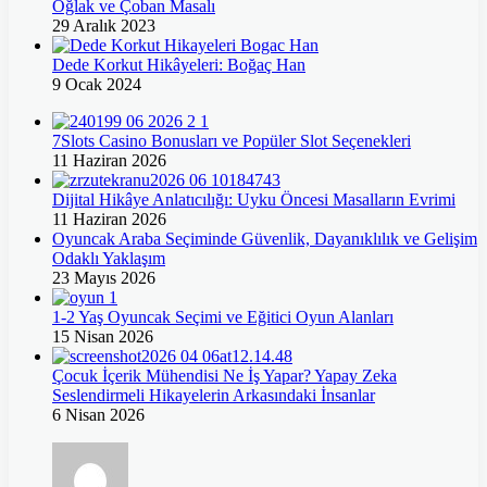
Oğlak ve Çoban Masalı
29 Aralık 2023
Dede Korkut Hikâyeleri: Boğaç Han
9 Ocak 2024
7Slots Casino Bonusları ve Popüler Slot Seçenekleri
11 Haziran 2026
Dijital Hikâye Anlatıcılığı: Uyku Öncesi Masalların Evrimi
11 Haziran 2026
Oyuncak Araba Seçiminde Güvenlik, Dayanıklılık ve Gelişim
Odaklı Yaklaşım
23 Mayıs 2026
1-2 Yaş Oyuncak Seçimi ve Eğitici Oyun Alanları
15 Nisan 2026
Çocuk İçerik Mühendisi Ne İş Yapar? Yapay Zeka
Seslendirmeli Hikayelerin Arkasındaki İnsanlar
6 Nisan 2026