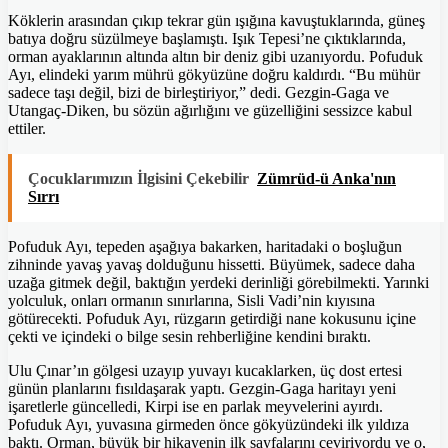
Köklerin arasından çıkıp tekrar gün ışığına kavuştuklarında, güneş
batıya doğru süzülmeye başlamıştı. Işık Tepesi’ne çıktıklarında,
orman ayaklarının altında altın bir deniz gibi uzanıyordu. Pofuduk
Ayı, elindeki yarım mührü gökyüzüne doğru kaldırdı. “Bu mühür
sadece taşı değil, bizi de birleştiriyor,” dedi. Gezgin-Gaga ve
Utangaç-Diken, bu sözün ağırlığını ve güzelliğini sessizce kabul
ettiler.
Çocuklarımızın İlgisini Çekebilir
Zümrüd-ü Anka'nın
Sırrı
Pofuduk Ayı, tepeden aşağıya bakarken, haritadaki o boşluğun
zihninde yavaş yavaş dolduğunu hissetti. Büyümek, sadece daha
uzağa gitmek değil, baktığın yerdeki derinliği görebilmekti. Yarınki
yolculuk, onları ormanın sınırlarına, Sisli Vadi’nin kıyısına
götürecekti. Pofuduk Ayı, rüzgarın getirdiği nane kokusunu içine
çekti ve içindeki o bilge sesin rehberliğine kendini bıraktı.
Ulu Çınar’ın gölgesi uzayıp yuvayı kucaklarken, üç dost ertesi
günün planlarını fısıldaşarak yaptı. Gezgin-Gaga haritayı yeni
işaretlerle güncelledi, Kirpi ise en parlak meyvelerini ayırdı.
Pofuduk Ayı, yuvasına girmeden önce gökyüzündeki ilk yıldıza
baktı. Orman, büyük bir hikayenin ilk sayfalarını çeviriyordu ve o,