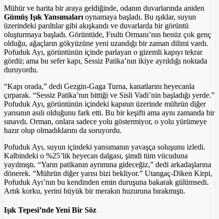
Mühür ve harita bir araya geldiğinde, odanın duvarlarında aniden
Gümüş Işık Yansımaları
oynamaya başladı. Bu ışıklar, suyun
üzerindeki parıltılar gibi akışkandı ve duvarlarda bir görüntü
oluşturmaya başladı. Görüntüde, Fısıltı Ormanı’nın henüz çok genç
olduğu, ağaçların gökyüzüne yeni uzandığı bir zaman dilimi vardı.
Pofuduk Ayı, görüntünün içinde parlayan o gizemli kapıyı tekrar
gördü; ama bu sefer kapı, Sessiz Patika’nın ikiye ayrıldığı noktada
duruyordu.
“Kapı orada,” dedi Gezgin-Gaga Turna, kanatlarını heyecanla
çırparak. “Sessiz Patika’nın bittiği ve Sisli Vadi’nin başladığı yerde.”
Pofuduk Ayı, görüntünün içindeki kapının üzerinde mührün diğer
yarısının asılı olduğunu fark etti. Bu bir keşifti ama aynı zamanda bir
sınavdı. Orman, onlara sadece yolu göstermiyor, o yolu yürümeye
hazır olup olmadıklarını da soruyordu.
Pofuduk Ayı, suyun içindeki yansımanın yavaşça soluşunu izledi.
Kalbindeki o %25’lik heyecan dalgası, şimdi tüm vücuduna
yayılmıştı. “Yarın patikanın ayrımına gideceğiz,” dedi arkadaşlarına
dönerek. “Mührün diğer yarısı bizi bekliyor.” Utangaç-Diken Kirpi,
Pofuduk Ayı’nın bu kendinden emin duruşuna bakarak gülümsedi.
Artık korku, yerini büyük bir merakın huzuruna bırakmıştı.
Işık Tepesi’nde Yeni Bir Söz