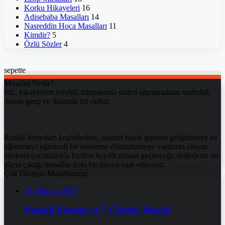
Korku Hikayeleri
16
Adisebaba Masalları
14
Nasreddin Hoca Masalları
11
Kimdir?
5
Özlü Sözler
4
sepette
Masalist Nedir?
Biz, hikayelerin büyülü dünyasında sizleri ağırlamaktan mutluluk
duyan genç ve dinamik bir ekibiz.
Renkli dünyaları keşfederken, onların hayal gücünü geliştirmeye ve
öğrenmeyi eğlenceli bir serüvene dönüştürmeye yardımcı oluyor,
ailelerin çocuklarıyla birlikte keyifli zaman geçireceği, değerlerin ön
plana çıktığı masallar dolu bir dünya vaat ediyoruz.
Çok Okunan Masallarımız
15 Ağustos 2023
Pamuk Prenses ve 7 Cüceler Masalı