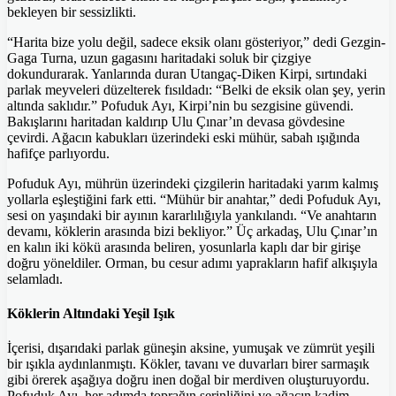
bekleyen bir sessizlikti.
“Harita bize yolu değil, sadece eksik olanı gösteriyor,” dedi Gezgin-
Gaga Turna, uzun gagasını haritadaki soluk bir çizgiye
dokundurarak. Yanlarında duran Utangaç-Diken Kirpi, sırtındaki
parlak meyveleri düzelterek fısıldadı: “Belki de eksik olan şey, yerin
altında saklıdır.” Pofuduk Ayı, Kirpi’nin bu sezgisine güvendi.
Bakışlarını haritadan kaldırıp Ulu Çınar’ın devasa gövdesine
çevirdi. Ağacın kabukları üzerindeki eski mühür, sabah ışığında
hafifçe parlıyordu.
Pofuduk Ayı, mührün üzerindeki çizgilerin haritadaki yarım kalmış
yollarla eşleştiğini fark etti. “Mühür bir anahtar,” dedi Pofuduk Ayı,
sesi on yaşındaki bir ayının kararlılığıyla yankılandı. “Ve anahtarın
devamı, köklerin arasında bizi bekliyor.” Üç arkadaş, Ulu Çınar’ın
en kalın iki kökü arasında beliren, yosunlarla kaplı dar bir girişe
doğru yöneldiler. Orman, bu cesur adımı yaprakların hafif alkışıyla
selamladı.
Köklerin Altındaki Yeşil Işık
İçerisi, dışarıdaki parlak güneşin aksine, yumuşak ve zümrüt yeşili
bir ışıkla aydınlanmıştı. Kökler, tavanı ve duvarları birer sarmaşık
gibi örerek aşağıya doğru inen doğal bir merdiven oluşturuyordu.
Pofuduk Ayı, her adımda toprağın serinliğini ve ağacın kadim