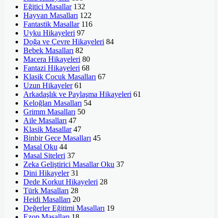
Eğitici Masallar
132
Hayvan Masalları
122
Fantastik Masallar
116
Uyku Hikayeleri
97
Doğa ve Çevre Hikayeleri
84
Bebek Masalları
82
Macera Hikayeleri
80
Fantazi Hikayeleri
68
Klasik Çocuk Masalları
67
Uzun Hikayeler
61
Arkadaşlık ve Paylaşma Hikayeleri
61
Keloğlan Masalları
54
Grimm Masalları
50
Aile Masalları
47
Klasik Masallar
47
Binbir Gece Masalları
45
Masal Oku
44
Masal Siteleri
37
Zeka Geliştirici Masallar Oku
37
Dini Hikayeler
31
Dede Korkut Hikayeleri
28
Türk Masalları
28
Heidi Masalları
20
Değerler Eğitimi Masalları
19
Ezop Masalları
18