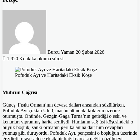
Bir
e-
posta
göndermek
Burcu Yaman
20 Şubat 2026
1.920
3 dakika okuma süresi
Pofuduk Ayı ve Haritadaki Eksik Köşe
Mührün Çağrısı
Güneş, Fısıltı Ormanı’nın devasa dalları arasından süzülürken,
Pofuduk Ayı çoktan Ulu Çınar’ın altındaki köklerin üzerine
oturmuştu. Önünde, Gezgin-Gaga Turna’nın getirdiği o eski ve
kenarları yıpranmış harita seriliydi. Haritanın sağ üst köşesindeki o
büyük boşluk, sanki ormanın geri kalanına dair tüm cevapları
yutmuş gibi duruyordu. Pofuduk Ayı, pençesini o boşluğun üzerinde
gezdirdi; orası sadece eksik bir kağıt parçası değil, çözülmeyi