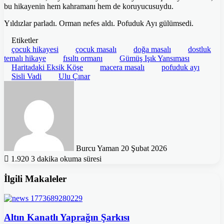
bu hikayenin hem kahramanı hem de koruyucusuydu.
Yıldızlar parladı. Orman nefes aldı. Pofuduk Ayı gülümsedi.
Etiketler
çocuk hikayesi
çocuk masalı
doğa masalı
dostluk
temalı hikaye
fısıltı ormanı
Gümüş Işık Yansıması
Haritadaki Eksik Köşe
macera masalı
pofuduk ayı
Sisli Vadi
Ulu Çınar
Bir
e-
posta
göndermek
Burcu Yaman
20 Şubat 2026
1.920
3 dakika okuma süresi
İlgili Makaleler
Altın Kanatlı Yaprağın Şarkısı