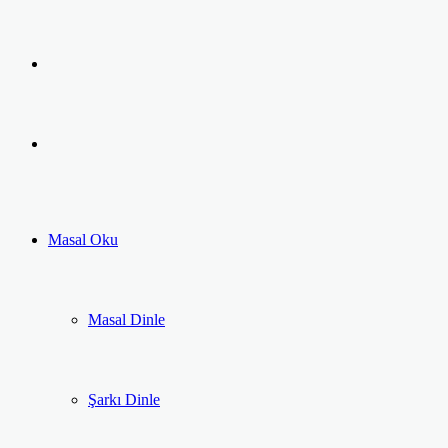
Facebook
Twitter
LinkedIn
Pinterest
Messenger
Messenger
Previous
post
Next
post
Masal Oku
Masal Dinle
Şarkı Dinle