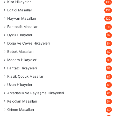
Kısa Hikayeler
138
Eğitici Masallar
132
Hayvan Masalları
122
Fantastik Masallar
116
Uyku Hikayeleri
97
Doğa ve Çevre Hikayeleri
84
Bebek Masalları
82
Macera Hikayeleri
80
Fantazi Hikayeleri
68
Klasik Çocuk Masalları
67
Uzun Hikayeler
61
Arkadaşlık ve Paylaşma Hikayeleri
61
Keloğlan Masalları
54
Grimm Masalları
50