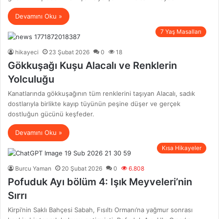
Devamını Oku »
7 Yaş Masalları
hikayeci
23 Şubat 2026
0
18
Gökkuşağı Kuşu Alacalı ve Renklerin
Yolculuğu
Kanatlarında gökkuşağının tüm renklerini taşıyan Alacalı, sadık
dostlarıyla birlikte kayıp tüyünün peşine düşer ve gerçek
dostluğun gücünü keşfeder.
Devamını Oku »
Kısa Hikayeler
Burcu Yaman
20 Şubat 2026
0
6.808
Pofuduk Ayı bölüm 4: Işık Meyveleri’nin
Sırrı
Kirpi’nin Saklı Bahçesi Sabah, Fısıltı Ormanı’na yağmur sonrası