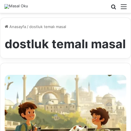
Arama
M
yap
...
Anasayfa
/
dostluk temalı masal
dostluk temalı masal