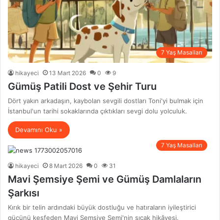
7 Yaş Masalları
hikayeci
13 Mart 2026
0
9
Gümüş Patili Dost ve Şehir Turu
Dört yakın arkadaşın, kaybolan sevgili dostları Toni'yi bulmak için
İstanbul'un tarihi sokaklarında çıktıkları sevgi dolu yolculuk.
Devamını Oku »
7 Yaş Masalları
hikayeci
8 Mart 2026
0
31
Mavi Şemsiye Şemi ve Gümüş Damlaların
Şarkısı
Kırık bir telin ardındaki büyük dostluğu ve hatıraların iyileştirici
gücünü keşfeden Mavi Şemsiye Şemi'nin sıcak hikâyesi.