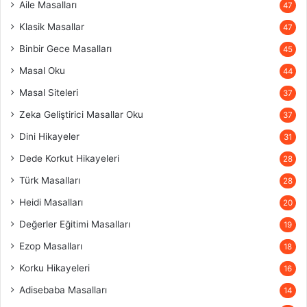
Aile Masalları
47
Klasik Masallar
47
Binbir Gece Masalları
45
Masal Oku
44
Masal Siteleri
37
Zeka Geliştirici Masallar Oku
37
Dini Hikayeler
31
Dede Korkut Hikayeleri
28
Türk Masalları
28
Heidi Masalları
20
Değerler Eğitimi Masalları
19
Ezop Masalları
18
Korku Hikayeleri
16
Adisebaba Masalları
14