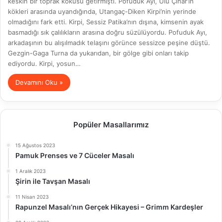
keskin bir toprak kokusu getirmişti. Pofuduk Ayı, Ulu Çınar’ın
kökleri arasında uyandığında, Utangaç-Diken Kirpi’nin yerinde
olmadığını fark etti. Kirpi, Sessiz Patika’nın dışına, kimsenin ayak
basmadığı sık çalılıkların arasına doğru süzülüyordu. Pofuduk Ayı,
arkadaşının bu alışılmadık telaşını görünce sessizce peşine düştü.
Gezgin-Gaga Turna da yukarıdan, bir gölge gibi onları takip
ediyordu. Kirpi, yosun…
Devamını Oku »
Popüler Masallarımız
15 Ağustos 2023
Pamuk Prenses ve 7 Cüceler Masalı
1 Aralık 2023
Şirin ile Tavşan Masalı
11 Nisan 2023
Rapunzel Masalı’nın Gerçek Hikayesi – Grimm Kardeşler