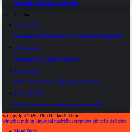
Gizemli Kumların Efendisi
6 Yaş Masalları
6 Aralık 2025
Konuşan Kütüphane ve Unutulan Hikayeler
2 Aralık 2025
Keloğlan ile Sihirli Tencere
1 Aralık 2025
Bulut Çobanı ve Yağmurun Şarkısı
28 Kasım 2025
Bulut Çobanı ve Konuşan Fırtınalar
© Copyright 2026, Tüm Hakları Saklıdır
wingobet
mrking
kingroyal
madridbet
cryptobet güncel giriş
btcbet
Masal Dinle