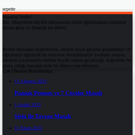
sepette
Masalist Nedir?
Biz, hikayelerin büyülü dünyasında sizleri ağırlamaktan mutluluk
duyan genç ve dinamik bir ekibiz.
Renkli dünyaları keşfederken, onların hayal gücünü geliştirmeye ve
öğrenmeyi eğlenceli bir serüvene dönüştürmeye yardımcı oluyor,
ailelerin çocuklarıyla birlikte keyifli zaman geçireceği, değerlerin ön
plana çıktığı masallar dolu bir dünya vaat ediyoruz.
Çok Okunan Masallarımız
15 Ağustos 2023
Pamuk Prenses ve 7 Cüceler Masalı
1 Aralık 2023
Şirin ile Tavşan Masalı
11 Nisan 2023