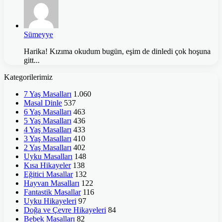
Sümeyye
Harika! Kızıma okudum bugün, eşim de dinledi çok hoşuna
gitt...
Kategorilerimiz
7 Yaş Masalları
1.060
Masal Dinle
537
6 Yaş Masalları
463
5 Yaş Masalları
436
4 Yaş Masalları
433
3 Yaş Masalları
410
2 Yaş Masalları
402
Uyku Masalları
148
Kısa Hikayeler
138
Eğitici Masallar
132
Hayvan Masalları
122
Fantastik Masallar
116
Uyku Hikayeleri
97
Doğa ve Çevre Hikayeleri
84
Bebek Masalları
82