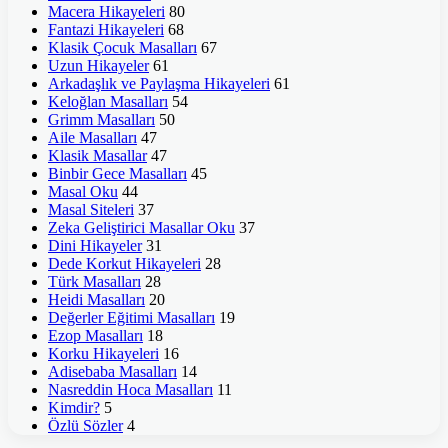
Macera Hikayeleri
80
Fantazi Hikayeleri
68
Klasik Çocuk Masalları
67
Uzun Hikayeler
61
Arkadaşlık ve Paylaşma Hikayeleri
61
Keloğlan Masalları
54
Grimm Masalları
50
Aile Masalları
47
Klasik Masallar
47
Binbir Gece Masalları
45
Masal Oku
44
Masal Siteleri
37
Zeka Geliştirici Masallar Oku
37
Dini Hikayeler
31
Dede Korkut Hikayeleri
28
Türk Masalları
28
Heidi Masalları
20
Değerler Eğitimi Masalları
19
Ezop Masalları
18
Korku Hikayeleri
16
Adisebaba Masalları
14
Nasreddin Hoca Masalları
11
Kimdir?
5
Özlü Sözler
4