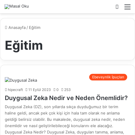
Arama
M
yap
...
Anasayfa
/
Eğitim
Eğitim
Ebeveynlik İpuçları
hipecraft
11 Eylül 2023
0
253
Duygusal Zeka Nedir ve Neden Önemlidir?
Duygusal Zeka (DZ), son yıllarda sıkça duyduğumuz bir terim
haline geldi, ancak pek çok kişi için hala tam olarak ne anlama
geldiği belirsiz olabilir. Bu makalede, duygusal zeka nedir, neden
önemlidir ve nasıl geliştirilebileceği konularını ele alacağız.
Duygusal Zeka Nedir? Duygusal Zeka, duyguları tanıma, anlama,