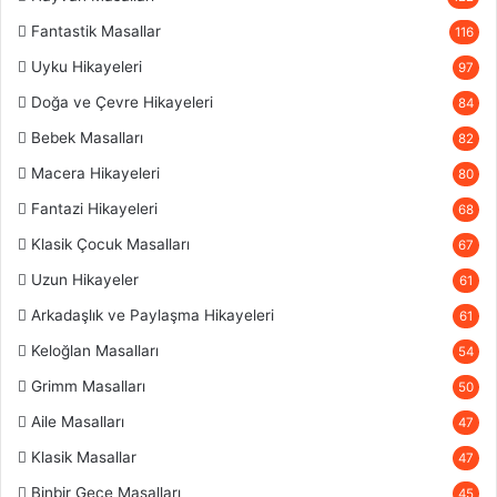
Fantastik Masallar
116
Uyku Hikayeleri
97
Doğa ve Çevre Hikayeleri
84
Bebek Masalları
82
Macera Hikayeleri
80
Fantazi Hikayeleri
68
Klasik Çocuk Masalları
67
Uzun Hikayeler
61
Arkadaşlık ve Paylaşma Hikayeleri
61
Keloğlan Masalları
54
Grimm Masalları
50
Aile Masalları
47
Klasik Masallar
47
Binbir Gece Masalları
45