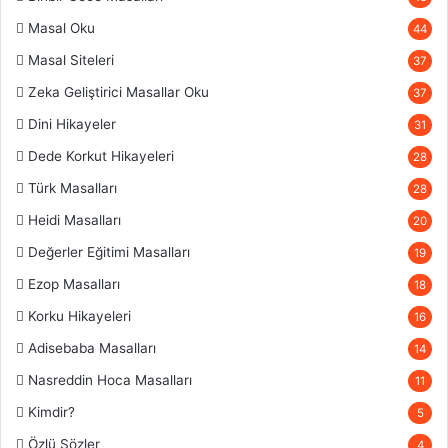
Masal Oku
44
Masal Siteleri
37
Zeka Geliştirici Masallar Oku
37
Dini Hikayeler
31
Dede Korkut Hikayeleri
28
Türk Masalları
28
Heidi Masalları
20
Değerler Eğitimi Masalları
19
Ezop Masalları
18
Korku Hikayeleri
16
Adisebaba Masalları
14
Nasreddin Hoca Masalları
11
Kimdir?
5
Özlü Sözler
4