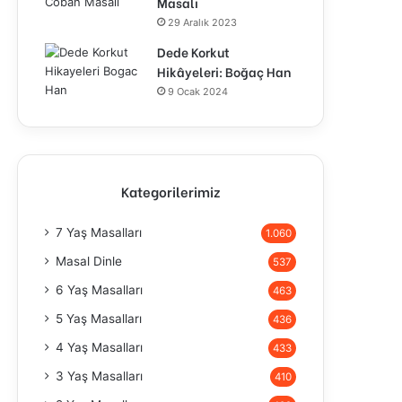
Masalı
29 Aralık 2023
Dede Korkut
Hikâyeleri: Boğaç Han
9 Ocak 2024
Kategorilerimiz
7 Yaş Masalları
1.060
Masal Dinle
537
6 Yaş Masalları
463
5 Yaş Masalları
436
4 Yaş Masalları
433
3 Yaş Masalları
410