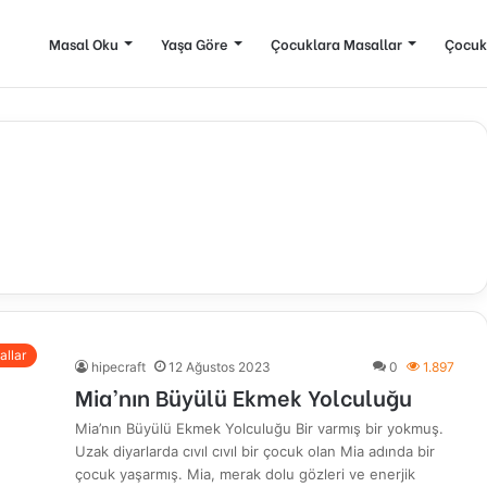
Masal Oku
Yaşa Göre
Çocuklara Masallar
Çocuk
allar
hipecraft
12 Ağustos 2023
0
1.897
Mia’nın Büyülü Ekmek Yolculuğu
Mia’nın Büyülü Ekmek Yolculuğu Bir varmış bir yokmuş.
Uzak diyarlarda cıvıl cıvıl bir çocuk olan Mia adında bir
çocuk yaşarmış. Mia, merak dolu gözleri ve enerjik