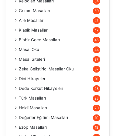
Keloğlan Masalları
54
Grimm Masalları
50
Aile Masalları
47
Klasik Masallar
47
Binbir Gece Masalları
45
Masal Oku
44
Masal Siteleri
37
Zeka Geliştirici Masallar Oku
37
Dini Hikayeler
31
Dede Korkut Hikayeleri
28
Türk Masalları
28
Heidi Masalları
20
Değerler Eğitimi Masalları
19
Ezop Masalları
18