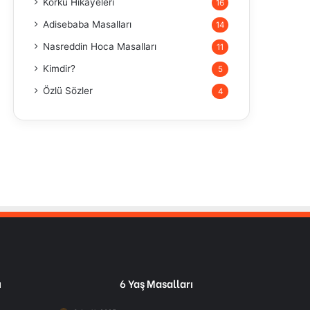
Korku Hikayeleri
16
Adisebaba Masalları
14
Nasreddin Hoca Masalları
11
Kimdir?
5
Özlü Sözler
4
ı
6 Yaş Masalları