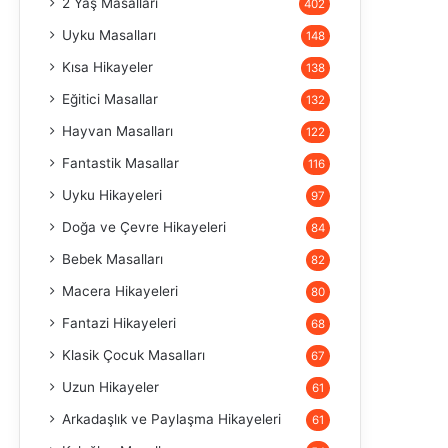
2 Yaş Masalları
402
Uyku Masalları
148
Kısa Hikayeler
138
Eğitici Masallar
132
Hayvan Masalları
122
Fantastik Masallar
116
Uyku Hikayeleri
97
Doğa ve Çevre Hikayeleri
84
Bebek Masalları
82
Macera Hikayeleri
80
Fantazi Hikayeleri
68
Klasik Çocuk Masalları
67
Uzun Hikayeler
61
Arkadaşlık ve Paylaşma Hikayeleri
61