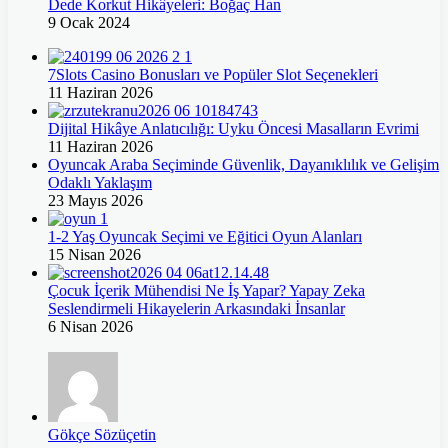
Dede Korkut Hikâyeleri: Boğaç Han
9 Ocak 2024
7Slots Casino Bonusları ve Popüler Slot Seçenekleri
11 Haziran 2026
Dijital Hikâye Anlatıcılığı: Uyku Öncesi Masalların Evrimi
11 Haziran 2026
Oyuncak Araba Seçiminde Güvenlik, Dayanıklılık ve Gelişim
Odaklı Yaklaşım
23 Mayıs 2026
1-2 Yaş Oyuncak Seçimi ve Eğitici Oyun Alanları
15 Nisan 2026
Çocuk İçerik Mühendisi Ne İş Yapar? Yapay Zeka
Seslendirmeli Hikayelerin Arkasındaki İnsanlar
6 Nisan 2026
Gökçe Sözüçetin