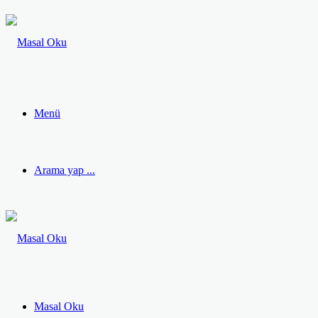
Menü
Arama yap ...
Masal Oku