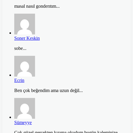
masal nasıl gonderıtım...
Soner Keskin
sobe...
Ecrin
Ben çok beğendim ama uzun değil...
Sümeyye
Çok güzel gerçekten kızıma okudum bugün kaleminize