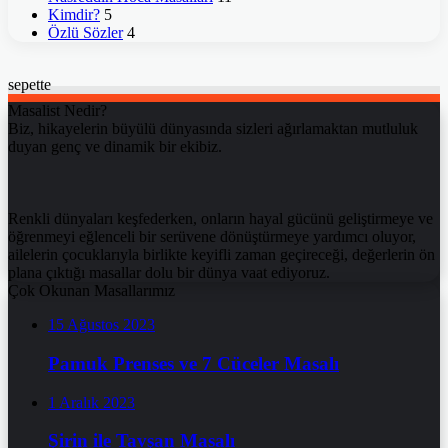
Kimdir?
5
Özlü Sözler
4
sepette
Masalist Nedir?
Biz, hikayelerin büyülü dünyasında sizleri ağırlamaktan mutluluk
duyan genç ve dinamik bir ekibiz.
Renkli dünyaları keşfederken, onların hayal gücünü geliştirmeye ve
öğrenmeyi eğlenceli bir serüvene dönüştürmeye yardımcı oluyor,
ailelerin çocuklarıyla birlikte keyifli zaman geçireceği, değerlerin ön
plana çıktığı masallar dolu bir dünya vaat ediyoruz.
Çok Okunan Masallarımız
15 Ağustos 2023
Pamuk Prenses ve 7 Cüceler Masalı
1 Aralık 2023
Şirin ile Tavşan Masalı