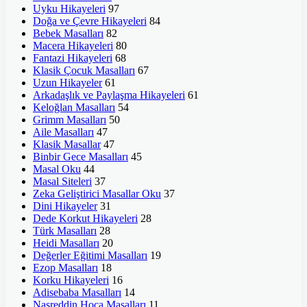
Uyku Hikayeleri
97
Doğa ve Çevre Hikayeleri
84
Bebek Masalları
82
Macera Hikayeleri
80
Fantazi Hikayeleri
68
Klasik Çocuk Masalları
67
Uzun Hikayeler
61
Arkadaşlık ve Paylaşma Hikayeleri
61
Keloğlan Masalları
54
Grimm Masalları
50
Aile Masalları
47
Klasik Masallar
47
Binbir Gece Masalları
45
Masal Oku
44
Masal Siteleri
37
Zeka Geliştirici Masallar Oku
37
Dini Hikayeler
31
Dede Korkut Hikayeleri
28
Türk Masalları
28
Heidi Masalları
20
Değerler Eğitimi Masalları
19
Ezop Masalları
18
Korku Hikayeleri
16
Adisebaba Masalları
14
Nasreddin Hoca Masalları
11