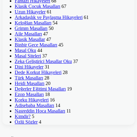
Fantazi Hikayeleri
68
Klasik Çocuk Masalları
67
Uzun Hikayeler
61
Arkadaşlık ve Paylaşma Hikayeleri
61
Keloğlan Masalları
54
Grimm Masalları
50
Aile Masalları
47
Klasik Masallar
47
Binbir Gece Masalları
45
Masal Oku
44
Masal Siteleri
37
Zeka Geliştirici Masallar Oku
37
Dini Hikayeler
31
Dede Korkut Hikayeleri
28
Türk Masalları
28
Heidi Masalları
20
Değerler Eğitimi Masalları
19
Ezop Masalları
18
Korku Hikayeleri
16
Adisebaba Masalları
14
Nasreddin Hoca Masalları
11
Kimdir?
5
Özlü Sözler
4