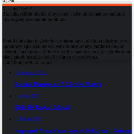
sepette
Masalist Nedir?
Biz, hikayelerin büyülü dünyasında sizleri ağırlamaktan mutluluk
duyan genç ve dinamik bir ekibiz.
Renkli dünyaları keşfederken, onların hayal gücünü geliştirmeye ve
öğrenmeyi eğlenceli bir serüvene dönüştürmeye yardımcı oluyor,
ailelerin çocuklarıyla birlikte keyifli zaman geçireceği, değerlerin ön
plana çıktığı masallar dolu bir dünya vaat ediyoruz.
Çok Okunan Masallarımız
15 Ağustos 2023
Pamuk Prenses ve 7 Cüceler Masalı
1 Aralık 2023
Şirin ile Tavşan Masalı
11 Nisan 2023
Rapunzel Masalı’nın Gerçek Hikayesi – Grimm