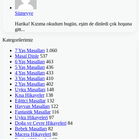
Sümeyye
Harika! Kızıma okudum bugün, eşim de dinledi çok hoşuna
gitt...
Kategorilerimiz
7 Yaş Masalları
1.060
Masal Dinle
537
6 Yaş Masalları
463
5 Yaş Masalları
436
4 Yaş Masalları
433
3 Yaş Masalları
410
2 Yaş Masalları
402
Uyku Masalları
148
Kısa Hikayeler
138
Eğitici Masallar
132
Hayvan Masalları
122
Fantastik Masallar
116
Uyku Hikayeleri
97
Doğa ve Çevre Hikayeleri
84
Bebek Masalları
82
Macera Hikayeleri
80