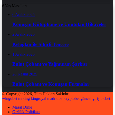
6 Yaş Masalları
6 Aralık 2025
Konuşan Kütüphane ve Unutulan Hikayeler
2 Aralık 2025
Keloğlan ile Sihirli Tencere
1 Aralık 2025
Bulut Çobanı ve Yağmurun Şarkısı
28 Kasım 2025
Bulut Çobanı ve Konuşan Fırtınalar
© Copyright 2026, Tüm Hakları Saklıdır
wingobet
mrking
kingroyal
madridbet
cryptobet güncel giriş
btcbet
Masal Dinle
Gizlilik Politikası