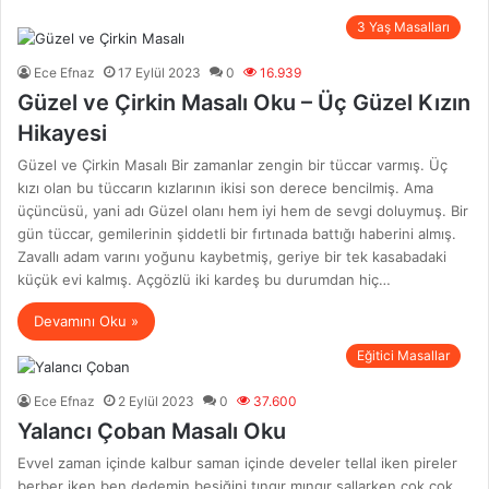
esi
3 Yaş Masalları
Ece Efnaz
17 Eylül 2023
0
16.939
Güzel ve Çirkin Masalı Oku – Üç Güzel Kızın
Hikayesi
Güzel ve Çirkin Masalı Bir zamanlar zengin bir tüccar varmış. Üç
kızı olan bu tüccarın kızlarının ikisi son derece bencilmiş. Ama
üçüncüsü, yani adı Güzel olanı hem iyi hem de sevgi doluymuş. Bir
gün tüccar, gemilerinin şiddetli bir fırtınada battığı haberini almış.
Zavallı adam varını yoğunu kaybetmiş, geriye bir tek kasabadaki
küçük evi kalmış. Açgözlü iki kardeş bu durumdan hiç…
Devamını Oku »
Eğitici Masallar
Ece Efnaz
2 Eylül 2023
0
37.600
Yalancı Çoban Masalı Oku
Evvel zaman içinde kalbur saman içinde develer tellal iken pireler
berber iken ben dedemin beşiğini tıngır mıngır sallarken çok çok