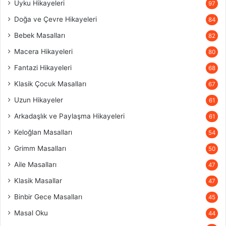
Uyku Hikayeleri
97
Doğa ve Çevre Hikayeleri
84
Bebek Masalları
82
Macera Hikayeleri
80
Fantazi Hikayeleri
68
Klasik Çocuk Masalları
67
Uzun Hikayeler
61
Arkadaşlık ve Paylaşma Hikayeleri
61
Keloğlan Masalları
54
Grimm Masalları
50
Aile Masalları
47
Klasik Masallar
47
Binbir Gece Masalları
45
Masal Oku
44