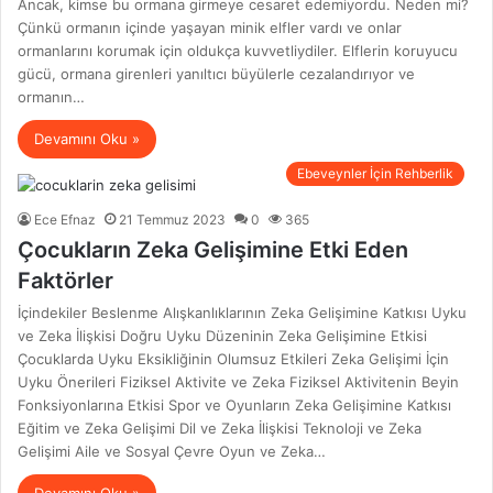
Ancak, kimse bu ormana girmeye cesaret edemiyordu. Neden mi?
Çünkü ormanın içinde yaşayan minik elfler vardı ve onlar
ormanlarını korumak için oldukça kuvvetliydiler. Elflerin koruyucu
gücü, ormana girenleri yanıltıcı büyülerle cezalandırıyor ve
ormanın…
Devamını Oku »
Ebeveynler İçin Rehberlik
Ece Efnaz
21 Temmuz 2023
0
365
Çocukların Zeka Gelişimine Etki Eden
Faktörler
İçindekiler Beslenme Alışkanlıklarının Zeka Gelişimine Katkısı Uyku
ve Zeka İlişkisi Doğru Uyku Düzeninin Zeka Gelişimine Etkisi
Çocuklarda Uyku Eksikliğinin Olumsuz Etkileri Zeka Gelişimi İçin
Uyku Önerileri Fiziksel Aktivite ve Zeka Fiziksel Aktivitenin Beyin
Fonksiyonlarına Etkisi Spor ve Oyunların Zeka Gelişimine Katkısı
Eğitim ve Zeka Gelişimi Dil ve Zeka İlişkisi Teknoloji ve Zeka
Gelişimi Aile ve Sosyal Çevre Oyun ve Zeka…