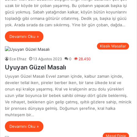
uzak bir köyde bir çoban yaşarmış. Bu çobanın yapacak başka işi
gücü yokmuş. Sabah yatağından kalkar, köyün bütün koyunlarını
topladığı gibi ormana götürür otlatırmış. Dedik ya, başka işi gücü
yok. Arada sırada da canı sıkılırmış. Yine bir gün çoban, dağda…
Devamını Oku »
Klasik Masallar
Ece Efnaz
13 Ağustos 2023
0
28.450
Uyuyan Güzel Masalı
Uyuyan Güzel Masalı Evvel zaman içinde, kalbur zaman içinde,
develer tellal iken, pireler berber iken, bir tane ülkede kral ve
onun eşi kraliçe yaşarmış. Kral ve kraliçenin arzu dolu yürekleri
uzun yıllar boyunca bir bebek sahibi olmayı dört gözle beklermiş.
Ve nihayet, beklenen gün gelip çatmış, ışıltılı gözlere sahip, minicik
bir prenses dünyaya gelmiş. Doğumun şerefine, kral halka
muhteşem bir…
Devamını Oku »
Masal Dinle