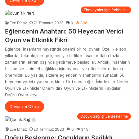
Devamını Oku »
Ebeveynler İçin Rehberlik
Ece Efnaz
21 Temmuz 2023
0
808
Eğlencenin Anahtarı: 50 Heyecan Verici
Oyun ve Etkinlik Fikri
Eğlence, insanların hayatında önemli bir rol oynar. Özellikle son
yıllarda, teknolojinin gelişmesiyle birlikte insanlar daha fazla
zamanlarını ekran başında geçirmeye başladılar. Ancak, insanların
fiziksel ve zihinsel sağlıkları için oyunlar ve etkinlikler oldukça
önemlidir. Bu yazıda, sizlere eğlencenin anahtarını sunacak 50
heyecan verici oyun ve etkinlik fikri sunacağız. İçindekiler Neden
Oyun ve Etkinlikler Önemlidir? Oyun ve Etkinliklerin Faydaları
Doğru Oyun veya…
Devamını Oku »
Çocuk Sağlığı ve Beslenme
Ece Efnaz
20 Temmuz 2023
0
345
Doğru Beslenme: Çocukların Sağlıklı