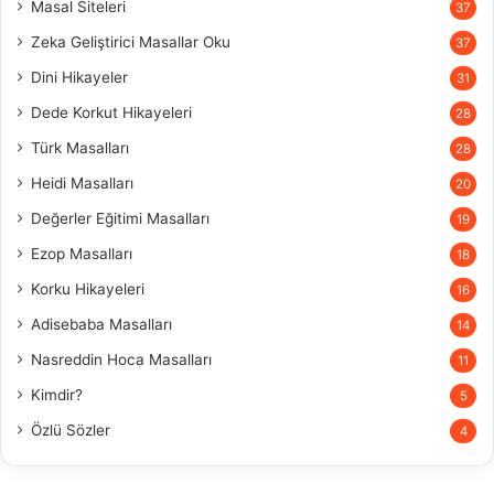
Masal Siteleri
37
Zeka Geliştirici Masallar Oku
37
Dini Hikayeler
31
Dede Korkut Hikayeleri
28
Türk Masalları
28
Heidi Masalları
20
Değerler Eğitimi Masalları
19
Ezop Masalları
18
Korku Hikayeleri
16
Adisebaba Masalları
14
Nasreddin Hoca Masalları
11
Kimdir?
5
Özlü Sözler
4