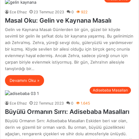
Ece Efnaz
23 Temmuz 2023
0
922
Masal Oku: Gelin ve Kaynana Masalı
Gelin ve Kaynana Masalı Günlerden bir gün, güzel bir köyde
sevimli bir gelin ile şefkat dolu bir kaynana yaşarmış. Bu gelinimizin
adı Zehra’mış. Zehra, yüreği sevgi dolu, güleryüzlü ve yardımsever
bir kızmış. Köyde sevilen bir ailesi olduğu için birçok genç onunla
evlenmeyi hayal edermiş. Ancak Zehra, sadece yüreği onun için
çarpan biriyle evlenmek istiyormuş. Bir gün, Zehra’nın ailesiyle
tanıştırdığı bir…
Devamını Oku »
Adisebaba Masalları
Ece Efnaz
22 Temmuz 2023
0
1.645
Büyülü Ormanın Sırrı: Adisebaba Masalları
Büyülü Ormanın Sırrı: Adisebaba Masalları Eskiden beri var olan,
derin ve gizemli bir orman vardı. Bu orman, büyülü güzellikteki
ağaçları, rengarenk çiçekleri ve sihir dolu atmosferiyle ünlüydü.