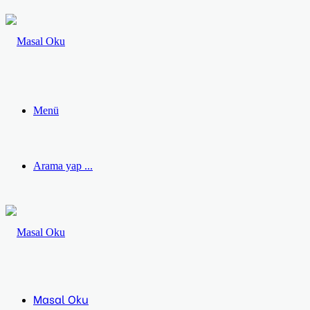
Menü
Arama yap ...
Masal Oku