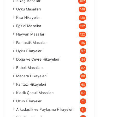
2 Yaş Masalları
402
Uyku Masalları
148
Kısa Hikayeler
138
Eğitici Masallar
132
Hayvan Masalları
122
Fantastik Masallar
116
Uyku Hikayeleri
97
Doğa ve Çevre Hikayeleri
84
Bebek Masalları
82
Macera Hikayeleri
80
Fantazi Hikayeleri
68
Klasik Çocuk Masalları
67
Uzun Hikayeler
61
Arkadaşlık ve Paylaşma Hikayeleri
61