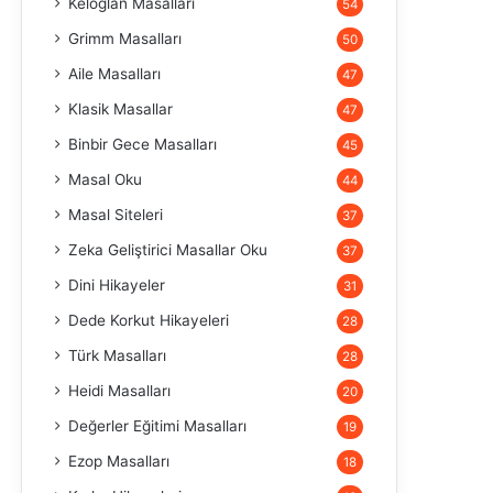
Keloğlan Masalları
54
Grimm Masalları
50
Aile Masalları
47
Klasik Masallar
47
Binbir Gece Masalları
45
Masal Oku
44
Masal Siteleri
37
Zeka Geliştirici Masallar Oku
37
Dini Hikayeler
31
Dede Korkut Hikayeleri
28
Türk Masalları
28
Heidi Masalları
20
Değerler Eğitimi Masalları
19
Ezop Masalları
18