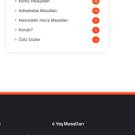
Korku Hikayeleri
16
Adisebaba Masalları
14
Nasreddin Hoca Masalları
11
Kimdir?
5
Özlü Sözler
4
ı
6 Yaş Masalları