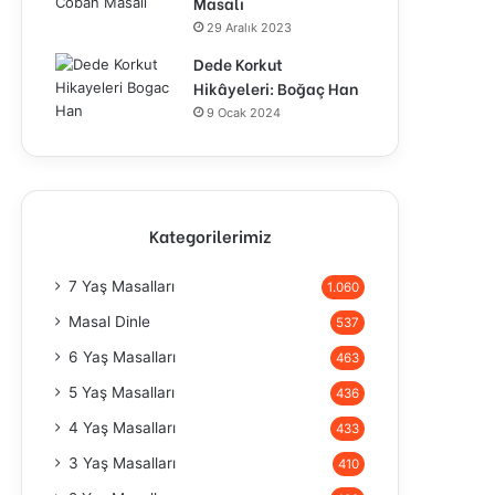
Masalı
29 Aralık 2023
Dede Korkut
Hikâyeleri: Boğaç Han
9 Ocak 2024
Kategorilerimiz
7 Yaş Masalları
1.060
Masal Dinle
537
6 Yaş Masalları
463
5 Yaş Masalları
436
4 Yaş Masalları
433
3 Yaş Masalları
410