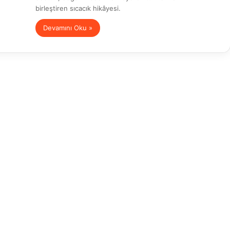
birleştiren sıcacık hikâyesi.
Devamını Oku »