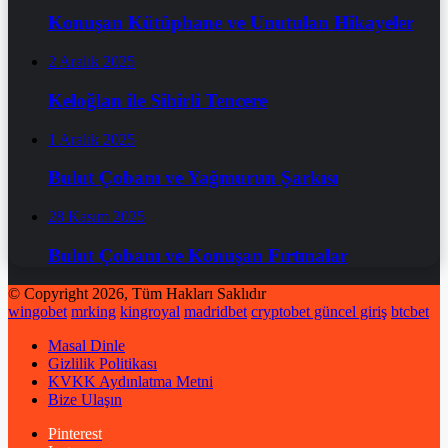
Konuşan Kütüphane ve Unutulan Hikayeler
2 Aralık 2025
Keloğlan ile Sihirli Tencere
1 Aralık 2025
Bulut Çobanı ve Yağmurun Şarkısı
28 Kasım 2025
Bulut Çobanı ve Konuşan Fırtınalar
© Copyright 2026, Tüm Hakları Saklıdır
wingobet
mrking
kingroyal
madridbet
cryptobet güncel giriş
btcbet
Masal Dinle
Gizlilik Politikası
KVKK Aydınlatma Metni
Bize Ulaşın
Pinterest