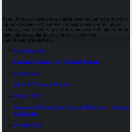
Renkli dünyaları keşfederken, onların hayal gücünü geliştirmeye ve
öğrenmeyi eğlenceli bir serüvene dönüştürmeye yardımcı oluyor,
ailelerin çocuklarıyla birlikte keyifli zaman geçireceği, değerlerin ön
plana çıktığı masallar dolu bir dünya vaat ediyoruz.
Çok Okunan Masallarımız
15 Ağustos 2023
Pamuk Prenses ve 7 Cüceler Masalı
1 Aralık 2023
Şirin ile Tavşan Masalı
11 Nisan 2023
Rapunzel Masalı’nın Gerçek Hikayesi – Grimm
Kardeşler
29 Aralık 2023