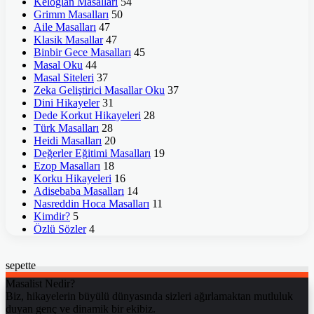
Keloğlan Masalları
54
Grimm Masalları
50
Aile Masalları
47
Klasik Masallar
47
Binbir Gece Masalları
45
Masal Oku
44
Masal Siteleri
37
Zeka Geliştirici Masallar Oku
37
Dini Hikayeler
31
Dede Korkut Hikayeleri
28
Türk Masalları
28
Heidi Masalları
20
Değerler Eğitimi Masalları
19
Ezop Masalları
18
Korku Hikayeleri
16
Adisebaba Masalları
14
Nasreddin Hoca Masalları
11
Kimdir?
5
Özlü Sözler
4
sepette
Masalist Nedir?
Biz, hikayelerin büyülü dünyasında sizleri ağırlamaktan mutluluk
duyan genç ve dinamik bir ekibiz.