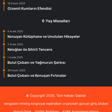
18 Kasım 2024
Gizemli Kumların Efendisi
6 Yaş Masalları
6 Aralık 2025
Konuşan Kütüphane ve Unutulan Hikayeler
2 Aralık 2025
Keloğlan ile Sihirli Tencere
1 Aralık 2025
Bulut Çobanı ve Yağmurun Şarkısı
28 Kasım 2025
Bulut Çobanı ve Konuşan Fırtınalar
© Copyright 2026, Tüm Hakları Saklıdır
wingobet
mrking
kingroyal
madridbet
cryptobet güncel giriş
btcbet
Masal Dinle
Gizlilik Politikası
KVKK Aydınlatma Metni