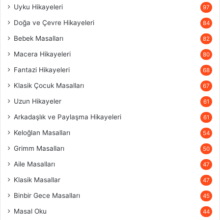
Uyku Hikayeleri
97
Doğa ve Çevre Hikayeleri
84
Bebek Masalları
82
Macera Hikayeleri
80
Fantazi Hikayeleri
68
Klasik Çocuk Masalları
67
Uzun Hikayeler
61
Arkadaşlık ve Paylaşma Hikayeleri
61
Keloğlan Masalları
54
Grimm Masalları
50
Aile Masalları
47
Klasik Masallar
47
Binbir Gece Masalları
45
Masal Oku
44