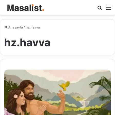
Arama
M
yap
...
Anasayfa
/
hz.havva
hz.havva