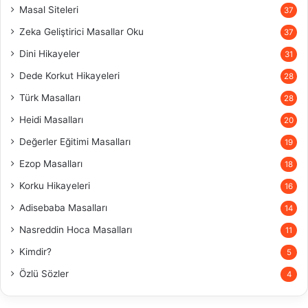
Masal Siteleri
37
Zeka Geliştirici Masallar Oku
37
Dini Hikayeler
31
Dede Korkut Hikayeleri
28
Türk Masalları
28
Heidi Masalları
20
Değerler Eğitimi Masalları
19
Ezop Masalları
18
Korku Hikayeleri
16
Adisebaba Masalları
14
Nasreddin Hoca Masalları
11
Kimdir?
5
Özlü Sözler
4