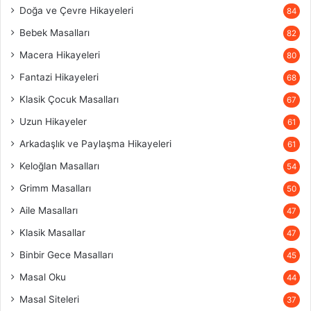
Doğa ve Çevre Hikayeleri
84
Bebek Masalları
82
Macera Hikayeleri
80
Fantazi Hikayeleri
68
Klasik Çocuk Masalları
67
Uzun Hikayeler
61
Arkadaşlık ve Paylaşma Hikayeleri
61
Keloğlan Masalları
54
Grimm Masalları
50
Aile Masalları
47
Klasik Masallar
47
Binbir Gece Masalları
45
Masal Oku
44
Masal Siteleri
37