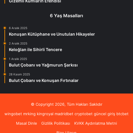
Gizemli Kumların Efendisi
6 Yaş Masalları
6 Aralık 2025
Konuşan Kütüphane ve Unutulan Hikayeler
2 Aralık 2025
Keloğlan ile Sihirli Tencere
1 Aralık 2025
Bulut Çobanı ve Yağmurun Şarkısı
28 Kasım 2025
Bulut Çobanı ve Konuşan Fırtınalar
© Copyright 2026, Tüm Hakları Saklıdır
wingobet
mrking
kingroyal
madridbet
cryptobet güncel giriş
btcbet
Masal Dinle
Gizlilik Politikası
KVKK Aydınlatma Metni
Bize Ulaşın