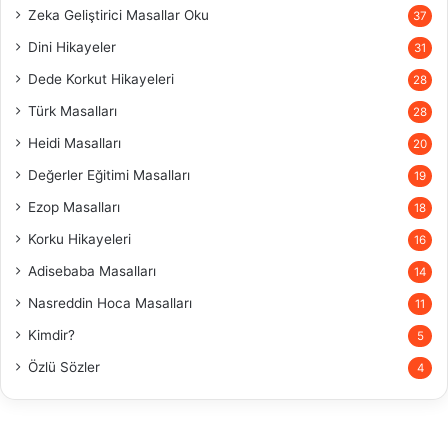
Zeka Geliştirici Masallar Oku
37
Dini Hikayeler
31
Dede Korkut Hikayeleri
28
Türk Masalları
28
Heidi Masalları
20
Değerler Eğitimi Masalları
19
Ezop Masalları
18
Korku Hikayeleri
16
Adisebaba Masalları
14
Nasreddin Hoca Masalları
11
Kimdir?
5
Özlü Sözler
4