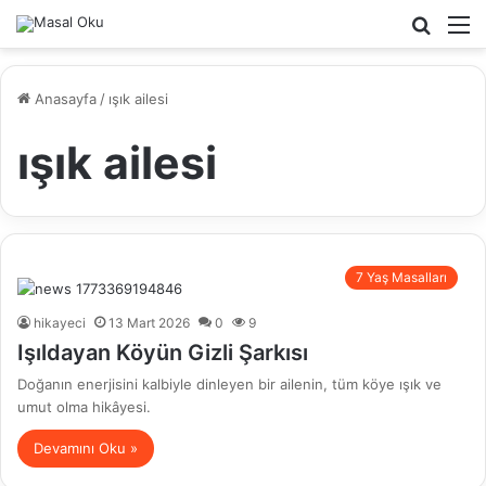
Arama
M
yap
...
Anasayfa
/
ışık ailesi
ışık ailesi
7 Yaş Masalları
hikayeci
13 Mart 2026
0
9
Işıldayan Köyün Gizli Şarkısı
Doğanın enerjisini kalbiyle dinleyen bir ailenin, tüm köye ışık ve
umut olma hikâyesi.
Devamını Oku »