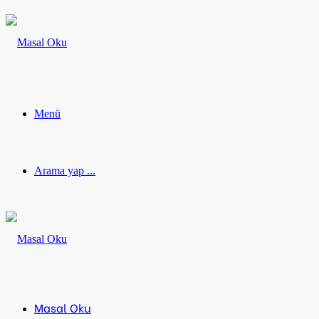
Menü
Arama yap ...
Masal Oku