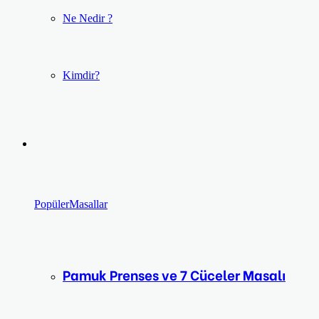
Ne Nedir ?
Kimdir?
Popüler
Masallar
Pamuk Prenses ve 7 Cüceler Masalı