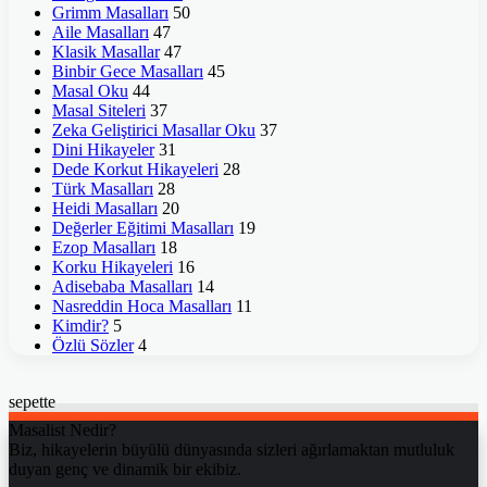
Grimm Masalları
50
Aile Masalları
47
Klasik Masallar
47
Binbir Gece Masalları
45
Masal Oku
44
Masal Siteleri
37
Zeka Geliştirici Masallar Oku
37
Dini Hikayeler
31
Dede Korkut Hikayeleri
28
Türk Masalları
28
Heidi Masalları
20
Değerler Eğitimi Masalları
19
Ezop Masalları
18
Korku Hikayeleri
16
Adisebaba Masalları
14
Nasreddin Hoca Masalları
11
Kimdir?
5
Özlü Sözler
4
sepette
Masalist Nedir?
Biz, hikayelerin büyülü dünyasında sizleri ağırlamaktan mutluluk
duyan genç ve dinamik bir ekibiz.