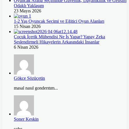
Oyuncak Araba Seçiminde Güvenlik, Dayanıklılık ve Gelişim
Odaklı Yaklaşım
23 Mayıs 2026
1-2 Yaş Oyuncak Seçimi ve Eğitici Oyun Alanları
15 Nisan 2026
Çocuk İçerik Mühendisi Ne İş Yapar? Yapay Zeka
Seslendirmeli Hikayelerin Arkasındaki İnsanlar
6 Nisan 2026
Gökçe Sözüçetin
masal nasıl gonderıtım...
Soner Keskin
sobe...