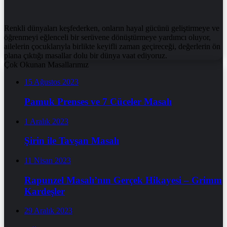
Renkli dünyaları keşfederken, onların hayal gücünü geliştirmeye ve
öğrenmeyi eğlenceli bir serüvene dönüştürmeye yardımcı oluyor,
ailelerin çocuklarıyla birlikte keyifli zaman geçireceği, değerlerin ön
plana çıktığı masallar dolu bir dünya vaat ediyoruz.
Çok Okunan Masallarımız
15 Ağustos 2023
Pamuk Prenses ve 7 Cüceler Masalı
1 Aralık 2023
Şirin ile Tavşan Masalı
11 Nisan 2023
Rapunzel Masalı’nın Gerçek Hikayesi – Grimm
Kardeşler
29 Aralık 2023