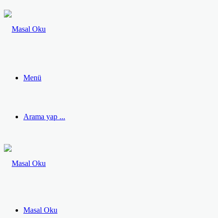
Menü
Arama yap ...
Masal Oku