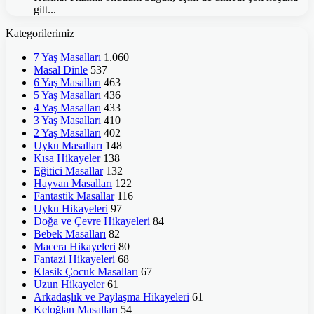
gitt...
Kategorilerimiz
7 Yaş Masalları
1.060
Masal Dinle
537
6 Yaş Masalları
463
5 Yaş Masalları
436
4 Yaş Masalları
433
3 Yaş Masalları
410
2 Yaş Masalları
402
Uyku Masalları
148
Kısa Hikayeler
138
Eğitici Masallar
132
Hayvan Masalları
122
Fantastik Masallar
116
Uyku Hikayeleri
97
Doğa ve Çevre Hikayeleri
84
Bebek Masalları
82
Macera Hikayeleri
80
Fantazi Hikayeleri
68
Klasik Çocuk Masalları
67
Uzun Hikayeler
61
Arkadaşlık ve Paylaşma Hikayeleri
61
Keloğlan Masalları
54